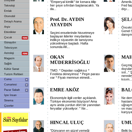
Dosyalar
"Emperyal kimlik" bir kenara itilip
Amerika
her şeye sıfırdan başlanacaktı. Ya
Fed fai
Teknoloji
da...
dışı...
Emlak
Otomobil
Prof. Dr. AYDIN
ŞEL
Detaylı Arama
AYAYDIN
Arşiv
Önceki 
Genel S
Etkinlikler
Seçimi enselerinde hissetmeye
danışma
başlayan liderler meydanlara
Çocuk
indikçe siyasetin de tansiyonu
Günaydın
yükselmeye başladı. Hafta
sonunda AK...
Televizyon
Astroloji
OKAN
MAH
Magazin
MÜDERRİSOĞLU
Sağlık
Geçmiş
duyulan
Kültür Sanat
TMO: * Depoları sağlıksız *
sol..."
Fındıkta deneyimsiz * Peşin parası
Turizm Rehberi
nerede
var * Fiyatı memnun etmedi...
kısım...
Cuma
Cumartesi
EMRE AKÖZ
BAL
Pazar Sabah
İşte İnsan
Ekonomiyle ilgili veriler açıklandı.
Ne demi
Sinema
Türkiye ekonomisi büyüyor! Ama
hastanı
aynı anda yurdun dört bir yanından
uğraşma
Çizerler
feryatlar yükseliyor: "
Ne
...
ve masr
karşıya
HINCAL ULUÇ
UMU
"Dünyanın en güzel yemeği
Belki b