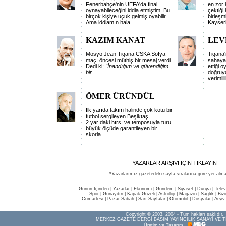
Fenerbahçe'nin UEFA'da final
en zor 
oynayabileceğini iddia etmiştim. Bu
çektiğ
birçok kişiye uçuk gelmiş oyabilir.
birleşm
Ama iddiamın hala...
Kayseri
KAZIM KANAT
LEV
Mösyö Jean Tigana CSKA Sofya
Tigana'
maçı öncesi müthiş bir mesaj verdi.
sahaya
Dedi ki;
"İnandığım
ve
güvendiğim
ettiği 
bir
...
doğruy
verimlil
ÖMER ÜRÜNDÜL
İlk yarıda takım halinde çok kötü bir
futbol sergileyen Beşiktaş,
2.yarıdaki hırsı ve temposuyla turu
büyük ölçüde garantileyen bir
skorla...
YAZARLAR ARŞİVİ İÇİN TIKLAYIN
*Yazarlarımız gazetedeki sayfa sıralarına göre yer alma
Günün İçinden
|
Yazarlar
|
Ekonomi
|
Gündem
|
Siyaset
|
Dünya |
Telev
Spor
|
Günaydın
|
Kapak Güzeli
|
Astroloji
|
Magazin
|
Sağlık
|
Biz
Cumartesi
|
Pazar Sabah
|
Sarı Sayfalar
|
Otomobil
|
Dosyalar
|
Arşiv
Copyright © 2003, 2004 - Tüm hakları saklıdır.
MERKEZ GAZETE DERGİ BASIM YAYINCILIK SANAYİ VE T
Üretim ve Tasarım