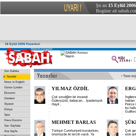
Şu an
15 Eylül 200
Bugüne ait sabah.com
18 Eylül 2006 Pazartesi
Son Dakika
»
Yazarlar
News in English
Günün İçinden
YILMAZ ÖZDİL
ERG
Ekonomi
Çok
sevdiğim
bir
insandı.
İngilte
Gündem
Güleryüzlü,
babacan...
İşadamıydı.
hakları
Siyaset
Hayli
...
Peirce i
bu haft
Dünya
Guilford
Spor
Hava Durumu
MEHMET BARLAS
ŞÜK
Sarı Sayfalar
Türkiye Cumhuriyeti kurulurken,
Çok geç
Ana Sayfa
önümüzde iki tercih vardı. Ya
eski ar