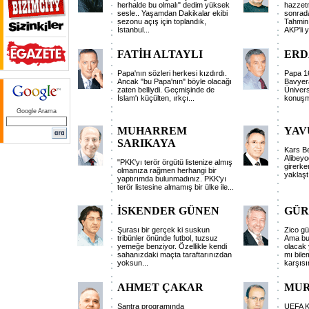
herhalde bu olmalı" dedim yüksek
hazzetm
sesle.. Yaşamdan Dakikalar ekibi
sonrad
sezonu açış için toplandık,
Tahmin 
İstanbul...
AKP'li y
FATİH ALTAYLI
ERD
Papa'nın sözleri herkesi kızdırdı.
Papa 16
Ancak "bu Papa'nın" böyle olacağı
Bavyer
zaten belliydi. Geçmişinde de
Ünivers
İslam'ı küçülten, ırkçı...
konuşm
Google Arama
MUHARREM
YAV
SARIKAYA
Kars Be
Alibeyo
"PKK'yı terör örgütü listenize almış
girerke
olmanıza rağmen herhangi bir
yaklaşt
yaptırımda bulunmadınız. PKK'yı
terör listesine almamış bir ülke ile...
İSKENDER GÜNEN
GÜR
Şurası bir gerçek ki suskun
Zico g
tribünler önünde futbol, tuzsuz
Ama bu 
yemeğe benziyor. Özellikle kendi
olacak 
sahanızdaki maçta taraftarınızdan
mı bil
yoksun...
karşısı
AHMET ÇAKAR
MUR
Santra programında
UEFA Ku