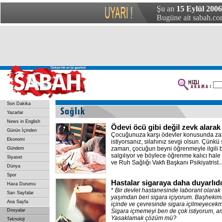
Şu an
15 Eylül 200
Bugüne ait sabah.com
Son Dakika
Yazarlar
News in English
Ödevi öcü gibi değil zevk alarak
Günün İçinden
Çocuğunuza karşı ödevler konusunda za
Ekonomi
istiyorsanız, silahınız sevgi olsun. Çünkü 
zaman, çocuğun beyni öğrenmeyle ilgili b
Gündem
salgılıyor ve böylece öğrenme kalıcı hale 
Siyaset
ve Ruh Sağlığı Vakfı Başkanı Psikiyatrist
.
Dünya
Spor
Hastalar sigaraya daha duyarlıdır
Hava Durumu
*
Bir devlet hastanesinde laborant olarak
Sarı Sayfalar
yaşımdan beri sigara içiyorum. Başhekiml
Ana Sayfa
içinde ve çevresinde sigara içilmeyecek
Dosyalar
Sigara içmemeyi ben de çok istiyorum, 
Yasaklamak çözüm mü?
Teknoloji