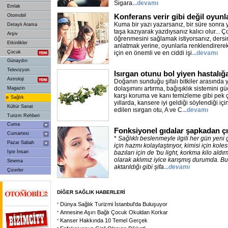
Sigara
...devamı
Emlak
Konferans verir gibi değil oyunl
Otomobil
Kuma bir yazı yazarsanız, bir süre sonra 
Detaylı Arama
taşa kazıyarak yazdıysanız kalıcı olur... 
Arşiv
öğrenmesini sağlamak istiyorsanız, dersin
Etkinlikler
anlatmak yerine, oyunlarla renklendirere
Çocuk
için en önemli ve en ciddi işi
...devamı
Günaydın
Televizyon
Isırgan otunu bol yiyen hastalı
Astroloji
Doğanın sunduğu şifalı bitkiler arasında y
dolaşımını artırma, bağışıklık sistemini g
Magazin
karşı koruma ve kanı temizleme gibi pek 
»
Sağlık
yıllarda, kansere iyi geldiği söylendiği iç
Kültür Sanat
edilen ısırgan otu, A ve C
...devamı
Turizm Rehberi
Cuma
Fonksiyonel gıdalar şapkadan ç
Cumartesi
*
Sağlıklı beslenmeyle ilgili her gün yeni g
Pazar Sabah
için hazmı kolaylaştırıyor, kimisi için kole
İşte İnsan
bazıları için de 'bu light, korkma kilo aldır
olarak aklımız iyice karışmış durumda. Bu
Sinema
aktarıldığı gibi şifa
...devamı
Çizerler
DİĞER SAĞLIK HABERLERİ
Dünya Sağlık Turizmi İstanbul'da Buluşuyor
Annesine Aşırı Bağlı Çocuk Okuldan Korkar
Kanser Hakkında 10 Temel Gerçek