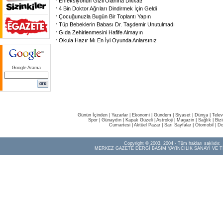
Enfeksiyonun Gizli Olanına Dikkat!
4 Bin Doktor Ağrıları Dindirmek İçin Geldi
Çocuğunuzla Bugün Bir Toplantı Yapın
Tüp Bebeklerin Babası Dr. Taşdemir Unutulmadı
Gıda Zehirlenmesini Hafife Almayın
Okula Hazır Mı En İyi Oyunda Anlarsınız
Google Arama
Günün İçinden
|
Yazarlar
|
Ekonomi
|
Gündem
|
Siyaset
|
Dünya |
Telev
Spor
|
Günaydın
|
Kapak Güzeli
|
Astroloji
|
Magazin
|
Sağlık
|
Biz
Cumartesi
|
Aktüel Pazar
|
Sarı Sayfalar
|
Otomobil
|
Do
Copyright © 2003, 2004 - Tüm hakları saklıdır.
MERKEZ GAZETE DERGİ BASIM YAYINCILIK SANAYİ VE T