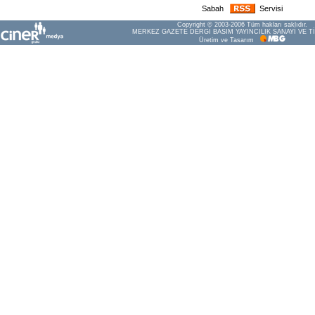
Sabah
Servisi
Copyright © 2003-2006 Tüm hakları saklıdır.
MERKEZ GAZETE DERGİ BASIM YAYINCILIK SANAYİ VE Tİ
Üretim ve Tasarım