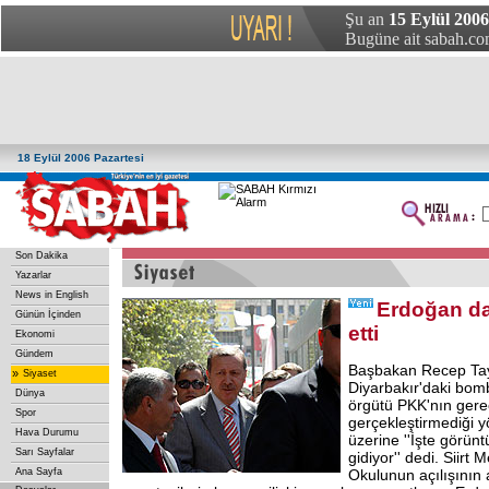
Şu an
15 Eylül 200
Bugüne ait sabah.com
18 Eylül 2006 Pazartesi
Son Dakika
Yazarlar
News in English
Erdoğan da
Günün İçinden
etti
Ekonomi
Gündem
Başbakan Recep Tay
»
Siyaset
Diyarbakır'daki bomba
Dünya
örgütü PKK'nın gereç
Spor
gerçekleştirmediği 
Hava Durumu
üzerine ''İşte görün
Sarı Sayfalar
gidiyor'' dedi. Siirt
Ana Sayfa
Okulunun açılışının