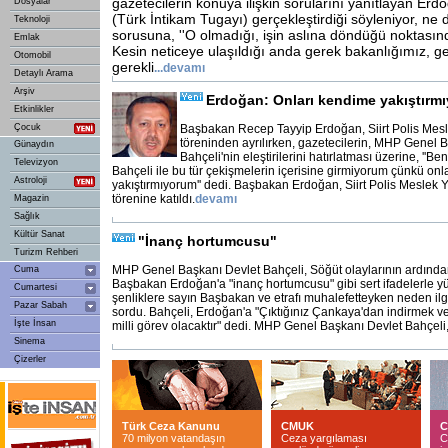
gazetecilerin konuya ilişkin sorularını yanıtlayan Erdo
Dosyalar
(Türk İntikam Tugayı) gerçekleştirdiği söyleniyor, ne 
Teknoloji
sorusuna, ''O olmadığı, işin aslına döndüğü noktasınd
Emlak
Kesin neticeye ulaşıldığı anda gerek bakanlığımız, ger
Otomobil
gerekli
...
devamı
Detaylı Arama
Arşiv
Erdoğan: Onları kendime yakıştırm
Etkinlikler
Çocuk
Başbakan Recep Tayyip Erdoğan, Siirt Polis Mesl
töreninden ayrılırken, gazetecilerin, MHP Genel 
Günaydın
Bahçeli'nin eleştirilerini hatırlatması üzerine, ''Be
Televizyon
Bahçeli ile bu tür çekişmelerin içerisine girmiyorum çünkü on
Astroloji
yakıştırmıyorum'' dedi. Başbakan Erdoğan, Siirt Polis Meslek 
törenine katıldı.
devamı
Magazin
Sağlık
Kültür Sanat
"İnanç hortumcusu"
Turizm Rehberi
MHP Genel Başkanı Devlet Bahçeli, Söğüt olaylarının ardından
Cuma
Başbakan Erdoğan'a "inanç hortumcusu" gibi sert ifadelerle y
Cumartesi
şenliklere sayın Başbakan ve etrafı muhalefetteyken neden ilg
Pazar Sabah
sordu. Bahçeli, Erdoğan'a "Çıktığınız Çankaya'dan indirmek 
İşte İnsan
milli görev olacaktır" dedi. MHP Genel Başkanı Devlet Bahçeli
Sinema
Çizerler
Türk Ceza Kanunu
CMUK
C
70 milyon vatandaşın
Ceza yargılaması
C