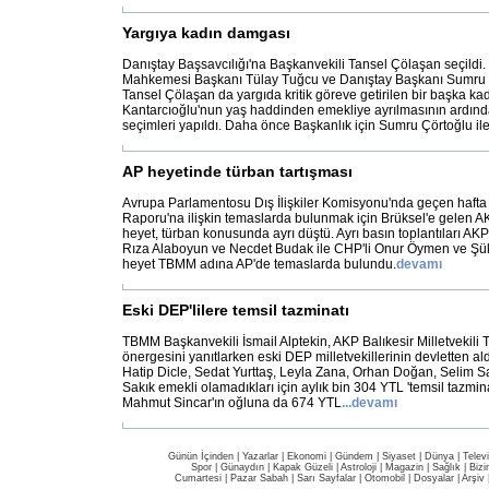
Yargıya kadın damgası
Danıştay Başsavcılığı'na Başkanvekili Tansel Çölaşan seçildi
Mahkemesi Başkanı Tülay Tuğcu ve Danıştay Başkanı Sumru 
Tansel Çölaşan da yargıda kritik göreve getirilen bir başka kad
Kantarcıoğlu'nun yaş haddinden emekliye ayrılmasının ardınd
seçimleri yapıldı. Daha önce Başkanlık için Sumru Çörtoğlu il
AP heyetinde türban tartışması
Avrupa Parlamentosu Dış İlişkiler Komisyonu'nda geçen hafta 
Raporu'na ilişkin temaslarda bulunmak için Brüksel'e gelen 
heyet, türban konusunda ayrı düştü. Ayrı basın toplantıları AKP'
Rıza Alaboyun ve Necdet Budak ile CHP'li Onur Öymen ve Şü
heyet TBMM adına AP'de temaslarda bulundu.
devamı
Eski DEP'lilere temsil tazminatı
TBMM Başkanvekili İsmail Alptekin, AKP Balıkesir Milletvekil
önergesini yanıtlarken eski DEP milletvekillerinin devletten ald
Hatip Dicle, Sedat Yurttaş, Leyla Zana, Orhan Doğan, Selim Sa
Sakık emekli olamadıkları için aylık bin 304 YTL 'temsil tazmina
Mahmut Sincar'ın oğluna da 674 YTL
...
devamı
Günün İçinden
|
Yazarlar
|
Ekonomi
|
Gündem
|
Siyaset
|
Dünya |
Telev
Spor
|
Günaydın
|
Kapak Güzeli
|
Astroloji
|
Magazin
|
Sağlık
|
Bizi
Cumartesi
|
Pazar Sabah
|
Sarı Sayfalar
|
Otomobil
|
Dosyalar
|
Arşiv