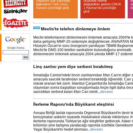
yaşamını çok yakından
usulünde önemli
i
ilgilendiren Türk Ceza
değişiklikler getiren CMUK
o
Kanunu yürürlüğe girdi.
1 Haziran'da yürürlüğe
b
girdi.
Meclis'te telefon dinlemeye önlem
Meclis telefonlarının dinlenmesini önlemek amacıyla 2004'te 
daha gelişmiş MMP-20 sistemiyle değiştirilecek. ANAVATAN Mer
Hüseyin Özcan'ın soru önergesini yanıtlayan TBMM Başkanvekil
Google Arama
Meclis'te DMS-100 telefon santralinin bulunduğunu anımsattı. 
dinlenmesini önlemek amacıyla 2004 yılında MMP-17 sistemi
Linç zanlısı yem diye serbest bırakılmış
İsmailağa Camisi'ndeki lincin zanlılarından İrfan Can'ın diğer
amacıyla savcılık tarafından serbest bırakıldığı öğrenildi. Can ş
olarak aranan tek zanlı. İstanbul Çarşamba'da İsmailağa Camii
olayından sonra başlatılan soruşturmada linçle ilgili daha önce
savcılıktan serbest kalan İrfan Can isimli
...
devamı
İlerleme Raporu'nda Büyükanıt eleştirisi
Avrupa Birliği taslak raporunda Orgeneral Büyükanıt'ın devir t
konuşmaları askerin siyasete müdahalesi olarak niteleniyor. Avr
ilerleme raporunda Türkiye'ye ağır eleştiriler getirecek. Asker-sivil
bölümün yine tartışma yaratacağı raporda özellikle Genelkur
Yaşar Büyükanıt'ın hedef alınması
...
devamı