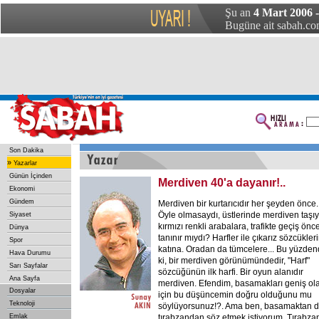
Şu an
4 Mart 2006 
Bugüne ait sabah.com
Son Dakika
»
Yazarlar
Günün İçinden
Merdiven 40'a dayanır!..
Ekonomi
Gündem
Merdiven bir kurtarıcıdır her şeyden önce.
Öyle olmasaydı, üstlerinde merdiven taşı
Siyaset
kırmızı renkli arabalara, trafikte geçiş önce
Dünya
tanınır mıydı? Harfler ile çıkarız sözcükler
Spor
katına. Oradan da tümcelere... Bu yüzden
Hava Durumu
ki, bir merdiven görünümündedir, "Harf"
Sarı Sayfalar
sözcüğünün ilk harfi. Bir oyun alanıdır
Ana Sayfa
merdiven. Efendim, basamakları geniş ol
Dosyalar
için bu düşüncemin doğru olduğunu mu
Teknoloji
söylüyorsunuz!?. Ama ben, basamaktan de
Emlak
tırabzandan söz etmek istiyorum. Tırabzan 