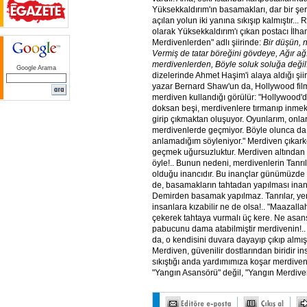
Yüksekkaldırım'ın basamakları, dar bir şer
açılan yolun iki yanına sıkışıp kalmıştır... R
olarak Yüksekkaldırım'ı çıkan postacı İlham
Merdivenlerden" adlı şiirinde:
Bir düşün,
Vermiş de tatar böreğini gövdeye, Ağır ağ
merdivenlerden, Böyle soluk soluğa değil
Google Arama
dizelerinde Ahmet Haşim'i alaya aldığı şiiri
yazar Bernard Shaw'un da, Hollywood filml
merdiven kullandığı görülür: "Hollywood'd
doksan beşi, merdivenlere tırmanıp inmek
girip çıkmaktan oluşuyor. Oyunlarım, onla
merdivenlerde geçmiyor. Böyle olunca da
anlamadığım söyleniyor." Merdiven çıkar
geçmek uğursuzluktur. Merdiven altında
öyle!.. Bunun nedeni, merdivenlerin Tanrı
olduğu inancıdır. Bu inançlar günümüzde v
de, basamakların tahtadan yapılması inancı
Demirden basamak yapılmaz. Tanrılar, ye
insanlara kızabilir ne de olsa!.. "Maazalla
çekerek tahtaya vurmalı üç kere. Ne asansö
pabucunu dama atabilmiştir merdivenin!..
da, o kendisini duvara dayayıp çıkıp almışt
Merdiven, güvenilir dostlarından biridir in
sıkıştığı anda yardımımıza koşar merdive
"Yangın Asansörü" değil, "Yangın Merdiveni