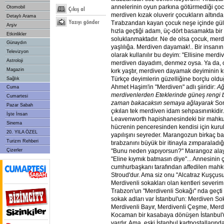
annelerinin oyun parkına götürmediği çocuk
Otomobil
merdiven kızak oluverir çocukların altında,
Detaylı Arama
Tırabzandan kayan çocuk neşe içinde gü
Arşiv
hızla geçtiği adam, üç-dört basamakta bi
Etkinlikler
soluklanmaktadır. Ne de olsa çocuk, mer
Günaydın
yaşlılığa. Merdiven dayamak!.. Bir insanı
Televizyon
olarak kullanılır bu deyim: "Ellisine merdi
Astroloji
merdiven dayadım, denmez oysa. Ya da, otu
Magazin
kırk yaştır, merdiven dayamak deyiminin kull
Türkçe deyimlerin güzelliğine borçlu olduğ
Sağlık
Ahmet Haşim'in "Merdiven" adlı şiiridir:
Ağ
Cuma
merdivenlerden Eteklerinde güneş rengi bi
Cumartesi
zaman bakacaksın semaya ağlayarak
So
Pazar Sabah
çıkılan tek merdiven idam sehpasınınkidir
İşte İnsan
Leavenworth hapishanesindeki bir mahkum,
Sinema
hücrenin penceresinden kendisi için kur
20. YILA ÖZEL
yapılışını seyreder. Marangozun birkaç b
Turizm Rehberi
tırabzanını büyük bir itinayla zımparaladı
Çizerler
"Bunu neden yapıyorsun?" Marangoz alayc
"Eline kıymık batmasın diye"... Annesinin
cumhurbaşkanı tarafından affedilen mah
Stroud'dur. Ama siz onu "Alcatraz Kuşçusu"
Merdivenli sokakları olan kentleri sever
Trabzon'un "Merdivenli Sokağı" nda geçti
sokak adları var İstanbul'un: Merdiven S
Merdivenli Bayır, Merdivenli Çeşme, Mer
Kocaman bir kasabaya dönüşen İstanbul'
vardır. Ama, eski İstanbul kartpostalları