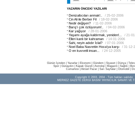
YAZARIN ÖNCEKİ YAZILARI
Denizaltıcıları anmak!..
/ 25-02-2006
Cin Ali ile Berber Fil
/ 18-02-2006
Nedir değişen?
/ 11-02-2006
Barış'ı çok özlüyorum!..
/ 04-02-2006
Kar yağıyor
/ 28-01-2006
Yaşamı ayağa kaldırmak, yeniden!...
/ 21-0
Elleri kanlı bir kahraman
/ 14-01-2006
Sahi, neyin adıdır İclal?
/ 07-01-2006
Noel Baba Nasrettin Hoca'ya karşı
/ 31-12-
O en kuvvetli insan...
/ 24-12-2005
Günün İçinden
|
Yazarlar
|
Ekonomi
|
Gündem
|
Siyaset
|
Dünya |
Telev
Spor
|
Günaydın
|
Kapak Güzeli
|
Astroloji
|
Magazin
|
Sağlık
|
Biz
Cumartesi
|
Aktüel Pazar
|
Sarı Sayfalar
|
Otomobil
|
Do
Copyright © 2003, 2004 - Tüm hakları saklıdır.
MERKEZ GAZETE DERGİ BASIM YAYINCILIK SANAYİ VE T