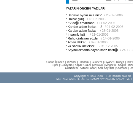
YAZARIN ÖNCEKİ YAZILARI
Benimle oynar mısınız?
/ 25-02-2006
Hal ve gidiş
/ 18-02-2006
Ev değil tımarhane
/ 11-02-2006
Kardan adam faciası - 2
/ 04-02-2006
Kardan adam faciası
/ 28-01-2006
İnsanlık hali...
/ 21-01-2006
Ruhu cilalayan sözler
/ 14-01-2006
Aman dikkat!
/ 07-01-2006
24 saatlik melekler...
/ 31-12-2005
Seyirci olmanın dayanılmaz hafifliği
/ 24-12-
Günün İçinden
|
Yazarlar
|
Ekonomi
|
Gündem
|
Siyaset
|
Dünya |
Telev
Spor
|
Günaydın
|
Kapak Güzeli
|
Astroloji
|
Magazin
|
Sağlık
|
Biz
Cumartesi
|
Aktüel Pazar
|
Sarı Sayfalar
|
Otomobil
|
Do
Copyright © 2003, 2004 - Tüm hakları saklıdır.
MERKEZ GAZETE DERGİ BASIM YAYINCILIK SANAYİ VE T