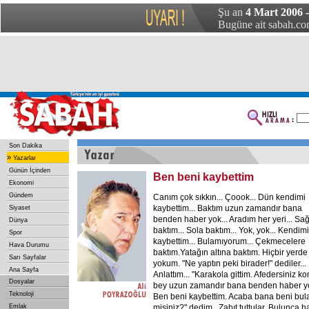
Şu an
4 Mart 2006 
Bugüne ait sabah.com
Son Dakika
»
Yazarlar
Günün İçinden
Ben beni kaybettim
Ekonomi
Gündem
Canım çok sıkkın... Çoook... Dün kendimi
kaybettim... Baktım uzun zamandır bana
Siyaset
benden haber yok... Aradım her yeri... Sa
Dünya
baktım... Sola baktım... Yok, yok... Kendimi
Spor
kaybettim... Bulamıyorum... Çekmecelere
Hava Durumu
baktım.Yatağın altına baktım. Hiçbir yerde
Sarı Sayfalar
yokum. "Ne yaptın peki birader!" dediler...
Ana Sayfa
Anlattım... "Karakola gittim. Afedersiniz k
Dosyalar
bey uzun zamandır bana benden haber y
Teknoloji
Ben beni kaybettim. Acaba bana beni bula
Emlak
misiniz?" dedim.. Zabıt tuttular. Bulunca h