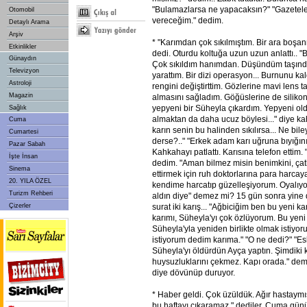
"Bulamazlarsa ne yapacaksın?" "Gazeteler
Otomobil
vereceğim." dedim.
Detaylı Arama
Arşiv
* "Karımdan çok sıkılmıştım. Bir ara boş
Etkinlikler
dedi. Oturdu koltuğa uzun uzun anlattı.. "B
Günaydın
Çok sıkıldım hanımdan. Düşündüm taşınd
Televizyon
yarattım. Bir dizi operasyon... Burnunu kal
Astroloji
rengini değiştirttim. Gözlerine mavi lens ta
Magazin
almasını sağladım. Göğüslerine de silikon 
yepyeni bir Süheyla çıkardım. Yepyeni old
Sağlık
almaktan da daha ucuz böylesi..." diye kah
Cuma
karın senin bu halinden sıkılırsa... Ne bile
Cumartesi
derse?.." "Erkek adam karı uğruna bıyığını
Pazar Sabah
Kahkahayı patlattı. Karısına telefon ettim
İşte İnsan
dedim. "Aman bilmez misin benimkini, çatl
Sinema
ettirmek için ruh doktorlarına para harca
20. YILA ÖZEL
kendime harcatıp güzelleşiyorum. Oyalıyo
Turizm Rehberi
aldın diye" demez mi? 15 gün sonra yine 
Çizerler
surat iki karış... "Ağbiciğim ben bu yeni ka
karımı, Süheyla'yı çok özlüyorum. Bu yeni
Süheyla'yla yeniden birlikte olmak istiy
istiyorum dedim karıma." "O ne dedi?" "E
Süheyla'yı öldürdün Ayça yaptın. Şimdiki k
huysuzluklarını çekmez. Kapı orada." demiş
diye dövünüp duruyor.
* Haber geldi. Çok üzüldük. Ağır hastaymış...
bu haftayı çıkaramaz." dediler. Cuma günü