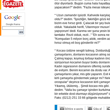
ölür diyorlardı. Bugün cuma hala hayattay
yapacaksın?" dedim. "Fazla mesai isteyec
* Uzun zamandır işsizdi. Kahvede karşılaştı
oldu?" dedim. "İşsizliğin, fakirliğin gözü 
bizim eve hırsız girdi. Çalacak bir şey bul
Google Arama
olduk. Yakaladık herifi, 'Utanmıyor musun
yapıyorum' dedi. Karıma ver şuna yesin b
tamtakır. Rezil olduk, rezil..." "Eh sonra n
"Komşudan 5 milyon borç aldık, verdim a
hırsız olmuş eli boş gönderilir mi?"
* Kocası üstüne sevgili tutmuş. Doldurduğu
çamaşırlarını, donlarını kocasının almış s
Çalmış kapıyı, koymuş torbayı kadının ön
sürüyorsun kocamın buyur boklu donlarını
Kadın sigarasının dumanını üflemiş surat
de evliyim. Benim kocamın da dostu var.
çamaşırlarını yıkar, mis gibi yaparım. Evl
kirli çamaşırla göndermek yakışır mı? Nele
orospular" deyince kocasının kirli çamaşırla
Yıkamış, ütülemiş... Şimdi kocası mis gibi
dedim. "Valla bu çamaşır işinden kurtulmak
bir erkekle dost oturmayı düşünüyorum!" d
Faks: (0212) 251 33 66 gölgede muhabb