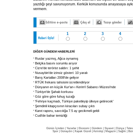
yazdığı şeyi savunuyorum. Kerkük konusunda anayasaya aykırı 
vermem.
1
2
3
4
DİĞER GÜNDEM HABERLERİ
Ruslar yazmış, Ağca oynamış
Belçika basını sorumlu arıyor
Cizre'de terörist saldırı: 1 şehit
Nusaybin'de izinsiz gösteri: 10 yaralı
Barış Kartalları 2008'de geliyor
RTÜK frekans tahsisini ücretlendiriyor
Dünyanın en küçük Kur'an-ı Kerim'i Sabancı Müzesi'nde
Türkiye'de Şahab korkusu
Göz göre göre fuhuş tuzağı
'Fehriye kaçmadı, Türkiye paketleyip ülkeye getirecek'
Şemdinli kitapçısının kiracıları subay çıktı
Kanıt raporu, savcılığa 7.5 ay gecikmeli geldi
Cudi'de bahar temizliği
Günün İçinden
|
Yazarlar
|
Ekonomi
|
Gündem
|
Siyaset
|
Dünya |
Telev
Spor
|
Günaydın
|
Kapak Güzeli
|
Astroloji
|
Magazin
|
Sağlık
|
Biz