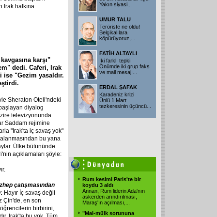
Yakın siyasi...
n Irak halkına
UMUR TALU
Teröriste ne oldu!
Belçikalılara
köpürüyoruz,...
FATİH ALTAYLI
 kavgasına karşı"
İki farklı tepki
Önümde iki grup faks
m" dedi. Caferi, Irak
ve mail mesajı...
 ise "Gezim yasaldır.
ştirdi.
ERDAL ŞAFAK
Karadeniz krizi
le Sheraton Oteli'ndeki
Ünlü 1 Mart
tezkeresinin üçüncü...
i başlayan diyalog
ezire televizyonunda
lar Saddam rejimine
la "Irak'ta iç savaş yok"
ombalanmasından bu yana
laylar. Ülke bütününde
'nin açıklamaları şöyle:
ır.
Rum kesimi Paris'te bir
ezhep çatışmasından
koydu 3 aldı
Annan, Rum liderin Ada'nın
r.
Hayır İç savaş değil
askerden arındırılması,
ez Çin'de, en son
Maraş'ın açılması,...
ğrencilerin birbirini,
"Mal-mülk sorununa
r. Irak'ta bu yok. Tüm