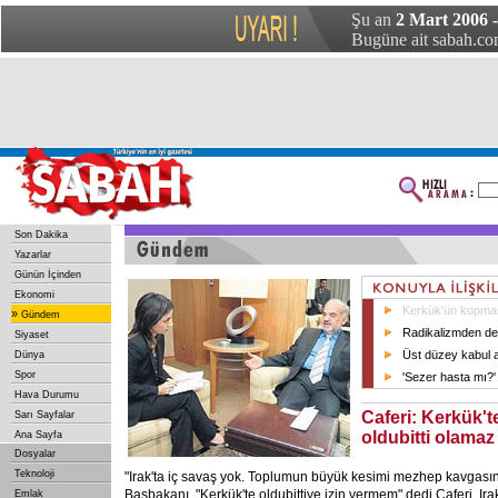
Şu an
2 Mart 2006 
Bugüne ait sabah.com
Son Dakika
Yazarlar
Günün İçinden
Ekonomi
Kerkük'ün kopmas
»
Gündem
Radikalizmden de
Siyaset
Üst düzey kabul 
Dünya
Spor
'Sezer hasta mı?'
Hava Durumu
Caferi: Kerkük't
Sarı Sayfalar
oldubitti olamaz
Ana Sayfa
Dosyalar
Teknoloji
"Irak'ta iç savaş yok. Toplumun büyük kesimi mezhep kavgasına
Başbakanı, "Kerkük'te oldubittiye izin vermem" dedi Caferi, I
Emlak