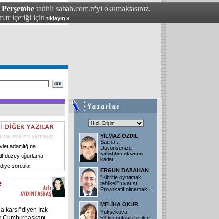
- Perşembe
tarihli sabah.com.tr'yi okumaktasınız.
.tr içeriği için
tıklayın »
YILMAZ ÖZDİL
ına asla izin vermeyiz
Sauna...
vlet adamlığına
Düşünsenize,
sabahtan akşama
alt düzey uğurlama
kadar...
 diye sordular
ERGUN BABAHAN
"Kibritle oynamak
e
tehlikeli" uyarısı
Provokatif olmamak...
MELİHA OKUR
 karşı" diyen Irak
Yüksekova
rak Cumhurbaşkanı
53 bin nüfuslu bir ilçe.