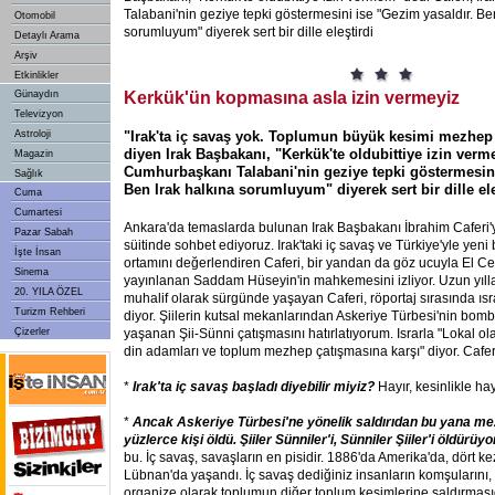
Talabani'nin geziye tepki göstermesini ise "Gezim yasaldır. Be
Otomobil
sorumluyum" diyerek sert bir dille eleştirdi
Detaylı Arama
Arşiv
Etkinlikler
Günaydın
Kerkük'ün kopmasına asla izin vermeyiz
Televizyon
Astroloji
"Irak'ta iç savaş yok. Toplumun büyük kesimi mezhep
diyen Irak Başbakanı, "Kerkük'te oldubittiye izin verme
Magazin
Cumhurbaşkanı Talabani'nin geziye tepki göstermesini
Sağlık
Ben Irak halkına sorumluyum" diyerek sert bir dille ele
Cuma
Cumartesi
Ankara'da temaslarda bulunan Irak Başbakanı İbrahim Caferi'y
Pazar Sabah
süitinde sohbet ediyoruz. Irak'taki iç savaş ve Türkiye'yle yen
İşte İnsan
ortamını değerlendiren Caferi, bir yandan da göz ucuyla El C
Sinema
yayınlanan Saddam Hüseyin'in mahkemesini izliyor. Uzun yıl
20. YILA ÖZEL
muhalif olarak sürgünde yaşayan Caferi, röportaj sırasında ısrar
Turizm Rehberi
diyor. Şiilerin kutsal mekanlarından Askeriye Türbesi'nin b
Çizerler
yaşanan Şii-Sünni çatışmasını hatırlatıyorum. Israrla "Lokal o
din adamları ve toplum mezhep çatışmasına karşı" diyor. Caferi
*
Irak'ta iç savaş başladı diyebilir miyiz?
Hayır, kesinlikle hay
*
Ancak Askeriye Türbesi'ne yönelik saldırıdan bu yana m
yüzlerce kişi öldü. Şiiler Sünniler'i, Sünniler Şiiler'i öldürüyo
bu. İç savaş, savaşların en pisidir. 1886'da Amerika'da, dört k
Lübnan'da yaşandı. İç savaş dediğiniz insanların komşularını, ö
organize olarak toplumun diğer toplum kesimlerine saldırmasıdı