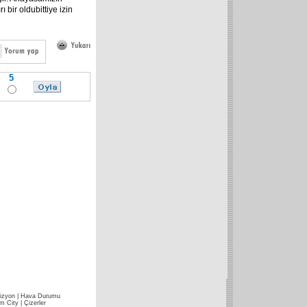
bir oldubittiye izin
5
izyon
|
Hava Durumu
im City
|
Çizerler