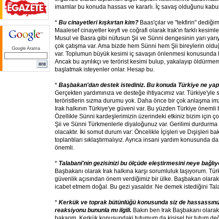
imamlar bu konuda hassas ve kararlı. İç savaş olduğunu kabu
*
Bu cinayetleri kışkırtan kim?
Baas'çılar ve "tekfirin" dediğim
Maalesef cinayetler keyfi ve coğrafi olarak Irak'ın farklı kesim
Musul ve Basra gibi nüfusun Şii ve Sünni dengesinin yarı yar
çok çatışma var. Ama bizde hem Sünni hem Şii bireylerin olduğu 
Google Arama
var. Toplumun büyük kesimi iç savaşın önlenmesi konusunda kar
Ancak bu ayrılıkçı ve terörist kesimi bulup, yakalayıp öldürmem
başlatmak isteyenler onlar. Hesap bu.
*
Başbakan'dan destek istediniz. Bu konuda Türkiye ne yap
Gerçekten yardımınıza ve desteğe ihtiyacımız var. Türkiye'yle 
teröristlerin sızma durumu yok. Daha önce bir çok anlaşma im
Irak halkının Türkiye'ye güveni var. Bu yüzden Türkiye önemli bi
Özellikle Sünni kardeşlerimizin üzerindeki etkiniz bizim için 
Şii ve Sünni Türkmenlerle diyaloğunuz var. Gerilimi durdurma
olacaktır. İki somut durum var: Öncelikle İçişleri ve Dışişleri b
toplantıları sıklaştırmalıyız. Ayrıca insani yardım konusunda da
önemli.
*
Talabani'nin gezisinizi bu ölçüde eleştirmesini neye bağl
Başbakanı olarak Irak halkına karşı sorumluluk taşıyorum. T
güvenlik açısından önem verdiğimiz bir ülke. Başbakan olara
icabet etmem doğal. Bu gezi yasaldır. Ne demek istediğini Tal
*
Kerkük ve toprak bütünlüğü konusunda siz de hassassınız
reaksiyonu bununla mı ilgili.
Bakın ben Irak Başbakanı olarak
bakarım. Kerkük konusundaki tutumum da kişisel bir tutum de