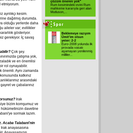
çözüm öneren yok"
l etmiyorum.
Rum kesimindeki evini Rum
mahkeme kararıyla geri alan
Mutluson,...
iz ayrılıkçı kesim.
lerine dağılmış durumda.
ıya olduğu yerlerde daha
aileler var; evlilikler
arlılık gösteriyor.
Beklemeye razıyım
Ümit'im olsun
iz gerekiyor. İç savaş
yeter: 2-2
Euro-2008 yolunda ilk
provada vasatı
aşamayan yenilenmiş
abilir?
Çok şey.
milliler...
sınırımızda çatışma yok,
zaladık ve en önemlisi
r rol oynayabilir.
çok önemli. Aynı zamanda
 konusunda katkınız
akanlıklarımız arasındaki
 gayret ve çabalarınız
ıyorsunuz?
Irak
ürkiye bizim komşumuz ve
k hükümetinizin davetine
abani'ye sormak lazım.
. Acaba Talabani'nin
 Irak anayasasına
ğil. Anayasamızın