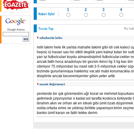
1
2
3
4
Bu hab
Google Arama
sebahattin keles
milli takim hele ilk yarida mahalle takimi gibi idi cek kaleci 
hepsi( o) hasan sas hic etkili degildi yani kaleyi tutan bir su
yari iyi futbolculari koydu almandisiplinli futbolcular.cekler ma
ancak.fatih hoca anadoluyu bir gezsin ikinci lig 3 lig kac bin 
cikmiyor 75 milyondan bu nasil istir.3-5 milyonluk cekler süp
bizimde gururlanmaya hakkimiz var.abi mabi korumacikla olm
disiplinle ancak beceremiyenler gitsin.yeter artik
nazmi değirmenci
yenilerde bir ışık göremedim.uğr boral ve mehmet topuzkana
getirmedi.çırpınıyorlar o kadar.sol tarafta koskoca türkiyed
ibrahim akın ve orhan ak en ideali gibi.ümit özatı düşünmek
solda.ortada emre ve yıldıray birlikte yapamıyor.birini seçm
banko ümit karan ve fatih tekke derim.