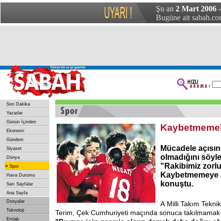
Şu an
2 Mart 2006 
Bugüne ait sabah.com
Son Dakika
Yazarlar
Günün İçinden
Kaybetmemek
Ekonomi
Gündem
Mücadele açısın
Siyaset
olmadığını söyle
Dünya
"Rakibimiz zorl
»
Spor
Kaybetmemeye al
Hava Durumu
konuştu.
Sarı Sayfalar
Ana Sayfa
Dosyalar
A
Milli Takım Tekni
Teknoloji
Terim, Çek Cumhuriyeti maçında sonuca takılmamak ge
Emlak