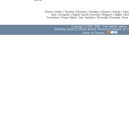
Günün İçinden
|
Yazarlar
|
Ekonomi
|
Gündem
|
Siyaset
|
Dünya |
Telev
Spor
|
Günaydın
|
Kapak Güzeli
|
Astroloji
|
Magazin
|
Sağlık
|
Biz
Cumartesi
|
Pazar Sabah
|
Sarı Sayfalar
|
Otomobil
|
Dosyalar
|
Arşiv
Copyright © 2003, 2004 - Tüm hakları saklıdır.
MERKEZ GAZETE DERGİ BASIM YAYINCILIK SANAYİ VE T
Üretim ve Tasarım