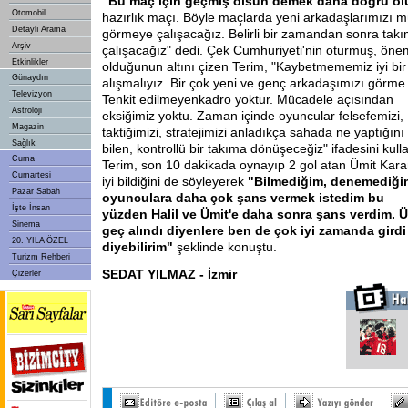
"Bu maç için geçmiş olsun demek daha doğru ol
Otomobil
hazırlık maçı. Böyle maçlarda yeni arkadaşlarımızı
Detaylı Arama
görmeye çalışacağız. Belirli bir zamandan sonra tak
Arşiv
çalışacağız" dedi. Çek Cumhuriyeti'nin oturmuş, önem
Etkinlikler
olduğunun altını çizen Terim, "Kaybetmememiz iyi b
Günaydın
alışmalıyız. Bir çok yeni ve genç arkadaşımızı görme 
Televizyon
Tenkit edilmeyen
kadro yoktur. Mücadele açısından
Astroloji
eksiğimiz yoktu. Zaman içinde oyuncular felsefemizi,
Magazin
taktiğimizi, stratejimizi anladıkça sahada ne yaptığını
Sağlık
bilen, kontrollü bir takıma dönüşeceğiz" ifadesini kull
Cuma
Terim, son 10 dakikada oynayıp 2 gol atan Ümit Kara
Cumartesi
iyi bildiğini de söyleyerek
"Bilmediğim, denemediği
Pazar Sabah
oyunculara daha çok şans vermek istedim bu
İşte İnsan
yüzden Halil ve Ümit'e daha sonra şans verdim. Ü
Sinema
geç alındı diyenlere ben de çok iyi zamanda girdi
20. YILA ÖZEL
diyebilirim"
şeklinde konuştu.
Turizm Rehberi
SEDAT YILMAZ - İzmir
Çizerler