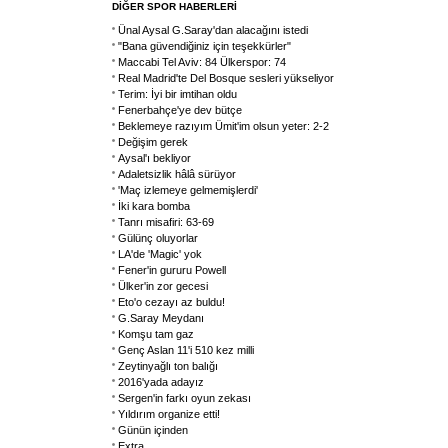
DİĞER SPOR HABERLERİ
Ünal Aysal G.Saray'dan alacağını istedi
"Bana güvendiğiniz için teşekkürler"
Maccabi Tel Aviv: 84 Ülkerspor: 74
Real Madrid'te Del Bosque sesleri yükseliyor
Terim: İyi bir imtihan oldu
Fenerbahçe'ye dev bütçe
Beklemeye razıyım Ümit'im olsun yeter: 2-2
Değişim gerek
Aysal'ı bekliyor
Adaletsizlik hâlâ sürüyor
'Maç izlemeye gelmemişlerdi'
İki kara bomba
Tanrı misafiri: 63-69
Gülünç oluyorlar
LA'de 'Magic' yok
Fener'in gururu Powell
Ülker'in zor gecesi
Eto'o cezayı az buldu!
G.Saray Meydanı
Komşu tam gaz
Genç Aslan 11'i 510 kez milli
Zeytinyağlı ton balığı
2016'yada adayız
Sergen'in farkı oyun zekası
Yıldırım organize etti!
Günün içinden
Extra