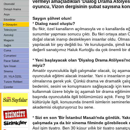
vermeyi amaçladıkları 'Dialog Drama Atölyesi'n
Otomobil
oyuncu, Vizon dergisinin şubat sayısına konu
Detaylı Arama
Arşiv
Saygın şöhret olun!
Etkinlikler
*
Dialog nasıl oluştu?
»
Günaydın
Bu fikir, özel kanalların açılmasıyla ve o kanallarda e
Televizyon
sunumlar yapması sonucu çıktı. Bu fikri ortaya atan 
Astroloji
doğal olarak inanıp destekleyen insanlar oldu. Olmas
Magazin
yapılacak bir şey değildi bu. Ve kuruluşunda, şimdi k
Sağlık
değerli sanatçımız Haluk Kurtoğlu da çok önemli bir de
Cuma
Cumartesi
*
Yeni başlayacak olan 'Diyalog Drama Atölyesi'n
Pazar Sabah
miyiz?
İşte İnsan
Amatör oyunculukla ilgili çalışmalar olacak, üç aşamal
Sinema
oyunculuk eğitimi alacak insanlar. Yani o insanların 
20. YILA ÖZEL
olmalarına gerek yok. Çünkü drama ve dramatik çalış
Turizm Rehberi
bedenini, sesini ve konuşmasını sağlayacağı için ke
Çizerler
kullanmak üzere böyle üç aşamalı bir drama eğitimim
başında oyunculukla ilgili bölümümüzü açtık. Feng Shui
kültürüyle ilgili, konusunda önemli isimlerin seminerl
akademisi oluşturuyoruz bu sene.
*
Sizi en son 'Bir İstanbul Masalı'nda gördük. Yak
çalışmada ya da bir sinema filminde görebilecek 
Asıl işim tiyatro. Ben 30 küsur yıllık bir tiyatro sanatç