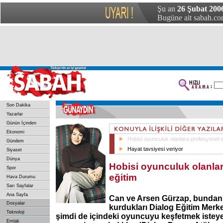
Şu an
26 Şubat 200
Bugüne ait sabah.com
Son Dakika
Yazarlar
Günün İçinden
Ekonomi
Hobisi oyunculuk olanlara profesyonel e
Gündem
Hayat tavsiyesi veriyor
Siyaset
Dünya
Hobisi oyunculuk olanla
Spor
eğitim
Hava Durumu
Sarı Sayfalar
Ana Sayfa
Can ve Arsen Gürzap, bundan 
Dosyalar
kurdukları Dialog Eğitim Merke
Teknoloji
şimdi de içindeki oyuncuyu keşfetmek isteye
Emlak