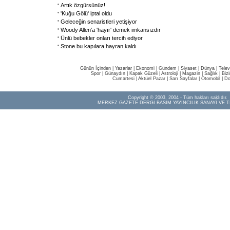
Artık özgürsünüz!
'Kuğu Gölü' iptal oldu
Geleceğin senaristleri yetişiyor
Woody Allen'a 'hayır' demek imkansızdır
Ünlü bebekler onları tercih ediyor
Stone bu kapılara hayran kaldı
Günün İçinden
|
Yazarlar
|
Ekonomi
|
Gündem
|
Siyaset
|
Dünya |
Telev
Spor
|
Günaydın
|
Kapak Güzeli
|
Astroloji
|
Magazin
|
Sağlık
|
Biz
Cumartesi
|
Aktüel Pazar
|
Sarı Sayfalar
|
Otomobil
|
Do
Copyright © 2003, 2004 - Tüm hakları saklıdır.
MERKEZ GAZETE DERGİ BASIM YAYINCILIK SANAYİ VE T