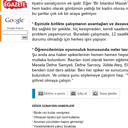
tiyatro sanatçısının ek işidir. Eğer 'Bir İstanbul Masal
hem kadro olarak gönlümün yattığı bir kadro olursa
bu şartlar çok sık bir araya gelmiyor.
*
Eşinizle birlikte çalışmanın avantajları ve dezava
Biz sağlıklı bir şekilde, hiç kesişmeden, kendi saatler
Google Arama
problem yaşamıyoruz. Buradaki çalışmada, 12 saatli
durumu olmadığı için herkes işini yapıyor.
*
Öğrencilerinize oyunculuk konusunda neler ta
Şu anda ana haber spikerlerinin hemen hemen hepsi
mutlaka bulundum. Bazıları özel olarak benim eğitim
Mesela Defne Samyeli, Defne Sarısoy, Jülide Ateş, Eli
benden özel ders aldılar. Ben her spiker ve sunucun
bulundum. Ve onlara şunu söylemeye çalıştım hep; "Y
şöhret olmaya çalışın."
DİĞER GÜNAYDIN HABERLERİ
Bizde cici kızlar sevişmez
Olmayan tiyatro için özel kutlama
Asuman yüzünden hapse girmemiş!
Yönetmenlerini yalnız bıraktılar