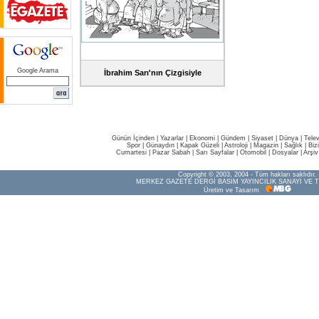
Google Arama
İbrahim Sarı'nın Çizgisiyle
Günün İçinden
|
Yazarlar
|
Ekonomi
|
Gündem
|
Siyaset
|
Dünya |
Tele
Spor
|
Günaydın
|
Kapak Güzeli
|
Astroloji
|
Magazin
|
Sağlık
|
Biz
Cumartesi
|
Pazar Sabah
|
Sarı Sayfalar
|
Otomobil
|
Dosyalar
|
Arşiv
Copyright © 2003, 2004 - Tüm hakları saklıdır.
MERKEZ GAZETE DERGİ BASIM YAYINCILIK SANAYİ VE T
Üretim ve Tasarım