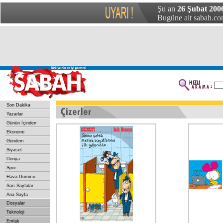
Şu an
26 Şubat 200
Bugüne ait sabah.com
Son Dakika
Yazarlar
Günün İçinden
Ekonomi
Gündem
Siyaset
Dünya
Spor
Hava Durumu
Sarı Sayfalar
Ana Sayfa
Dosyalar
Teknoloji
Emlak