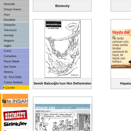
Otomobil
Bizimcity
Detaylı Arama
Arşiv
Etkinlikler
Günaydın
Televizyon
Astroloji
Magazin
Sağlık
Cuma
Cumartesi
Pazar Sabah
İşte İnsan
Sinema
20. YILA ÖZEL
Turizm Rehberi
Semih Balcıoğlu'nun Not Defterinden
Hayata
»
Çizerler