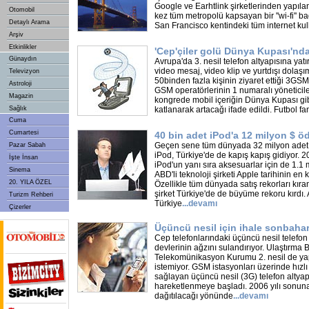
Google ve Earhtlink şirketlerinden yapıla
Otomobil
kez tüm metropolü kapsayan bir ''wi-fi'' b
Detaylı Arama
San Francisco kentindeki tüm internet kull
Arşiv
Etkinlikler
'Cep'çiler golü Dünya Kupası'nd
Günaydın
Avrupa'da 3. nesil telefon altyapısına yat
video mesaj, video klip ve yurtdışı dolaşım 
Televizyon
50binden fazla kişinin ziyaret ettiği 3GS
Astroloji
GSM operatörlerinin 1 numaralı yöneticil
Magazin
kongrede mobil içeriğin Dünya Kupası gibi
Sağlık
katlanarak artacağı ifade edildi. Futbol fan
Cuma
Cumartesi
40 bin adet iPod'a 12 milyon $ ö
Geçen sene tüm dünyada 32 milyon adet s
Pazar Sabah
iPod, Türkiye'de de kapış kapış gidiyor. 2
İşte İnsan
iPod'un yanı sıra aksesuarlar için de 1.1 
Sinema
ABD'li teknoloji şirketi Apple tarihinin en 
20. YILA ÖZEL
Özellikle tüm dünyada satış rekorları kıran
şirket Türkiye'de de büyüme rekoru kırdı.
Turizm Rehberi
Türkiye
...
devamı
Çizerler
Üçüncü nesil için ihale sonbaha
Cep telefonlarındaki üçüncü nesil telefon
devlerinin ağzını sulandırıyor. Ulaştırma 
Telekomünikasyon Kurumu 2. nesil de yap
istemiyor. GSM istasyonları üzerinde hızlı 
sağlayan üçüncü nesil (3G) telefon altyapı
hareketlenmeye başladı. 2006 yılı sonuna
dağıtılacağı yönünde
...
devamı