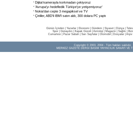
Dijital kamerayla korkmadan çekiyoruz
'Avrupa'yı hedefledik Türkiye'ye yetişemiyoruz'
Nokia'dan cepte 3 megapiksel ve TV
Çinliler, ABD'li IBM'i satın aldı, 300 dolara PC yaptı
Günün İçinden
|
Yazarlar
|
Ekonomi
|
Gündem
|
Siyaset
|
Dünya |
Telev
Spor
|
Günaydın
|
Kapak Güzeli
|
Astroloji
|
Magazin
|
Sağlık
|
Biz
Cumartesi
|
Pazar Sabah
|
Sarı Sayfalar
|
Otomobil
|
Dosyalar
|
Arşiv
Copyright © 2003, 2004 - Tüm hakları saklıdır.
MERKEZ GAZETE DERGİ BASIM YAYINCILIK SANAYİ VE T