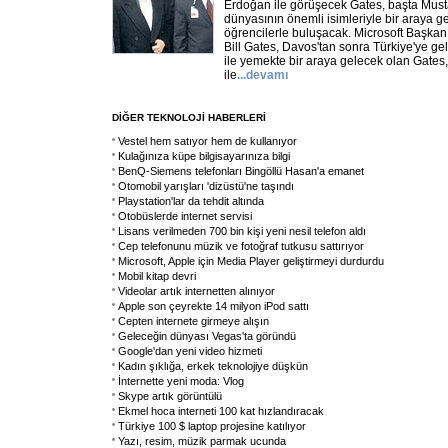
Erdoğan ile görüşecek Gates, başta Must
dünyasının önemli isimleriyle bir araya g
öğrencilerle buluşacak. Microsoft Başkan
Bill Gates, Davos'tan sonra Türkiye'ye g
ile yemekte bir araya gelecek olan Gates
ile
...
devamı
DİĞER TEKNOLOJİ HABERLERİ
Vestel hem satıyor hem de kullanıyor
Kulağınıza küpe bilgisayarınıza bilgi
BenQ-Siemens telefonları Bingöllü Hasan'a emanet
Otomobil yarışları 'dizüstü'ne taşındı
Playstation'lar da tehdit altında
Otobüslerde internet servisi
Lisans verilmeden 700 bin kişi yeni nesil telefon aldı
Cep telefonunu müzik ve fotoğraf tutkusu sattırıyor
Microsoft, Apple için Media Player geliştirmeyi durdurdu
Mobil kitap devri
Videolar artık internetten alınıyor
Apple son çeyrekte 14 milyon iPod sattı
Cepten internete girmeye alışın
Geleceğin dünyası Vegas'ta göründü
Google'dan yeni video hizmeti
Kadın şıklığa, erkek teknolojiye düşkün
İnternette yeni moda: Vlog
Skype artık görüntülü
Ekmel hoca interneti 100 kat hızlandıracak
Türkiye 100 $ laptop projesine katılıyor
Yazı, resim, müzik parmak ucunda