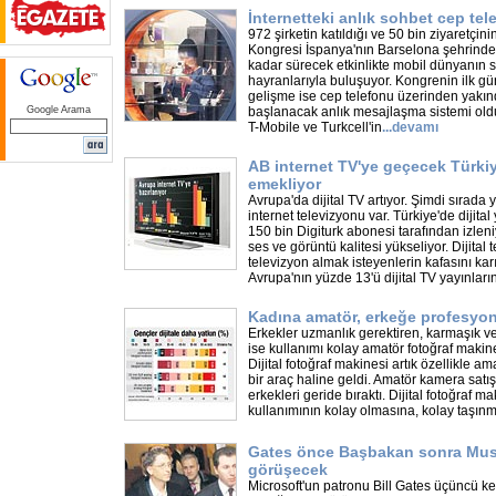
İnternetteki anlık sohbet cep tel
972 şirketin katıldığı ve 50 bin ziyaretçi
Kongresi İspanya'nın Barselona şehrinde
kadar sürecek etkinlikte mobil dünyanın s
hayranlarıyla buluşuyor. Kongrenin ilk 
gelişme ise cep telefonu üzerinden yakın
Google Arama
başlanacak anlık mesajlaşma sistemi old
T-Mobile ve Turkcell'in
...
devamı
AB internet TV'ye geçecek Türkiy
emekliyor
Avrupa'da dijital TV artıyor. Şimdi sırada
internet televizyonu var. Türkiye'de dijital
150 bin Digiturk abonesi tarafından izleniy
ses ve görüntü kalitesi yükseliyor. Dijital 
televizyon almak isteyenlerin kafasını karı
Avrupa'nın yüzde 13'ü dijital TV yayınların
Kadına amatör, erkeğe profesyo
Erkekler uzmanlık gerektiren, karmaşık ve
ise kullanımı kolay amatör fotoğraf makinel
Dijital fotoğraf makinesi artık özellikle a
bir araç haline geldi. Amatör kamera satış
erkekleri geride bıraktı. Dijital fotoğraf 
kullanımının kolay olmasına, kolay taşın
Gates önce Başbakan sonra Must
görüşecek
Microsoft'un patronu Bill Gates üçüncü k