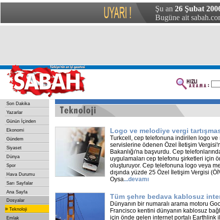
Şu an
26 Şubat 200
Bugüne ait sabah.com
Son Dakika
Yazarlar
Günün İçinden
Logo ve melodiye vergi tartışmas
Ekonomi
Turkcell, cep telefonuna indirilen logo ve
Gündem
servislerine ödenen Özel İletişim Vergisi'n
Siyaset
Bakanlığı'na başvurdu. Cep telefonlarında 
Dünya
uygulamaları cep telefonu şirketleri için ö
oluşturuyor. Cep telefonuna logo veya me
Spor
dışında yüzde 25 Özel İletişim Vergisi (Öİ
Hava Durumu
Oysa
...
devamı
Sarı Sayfalar
Ana Sayfa
Tüm şehre bedava kablosuz inte
Dosyalar
Dünyanın bir numaralı arama motoru Goo
»
Teknoloji
Francisco kentini dünyanın kablosuz bağ
için önde gelen internet portalı Earthlink i
Emlak