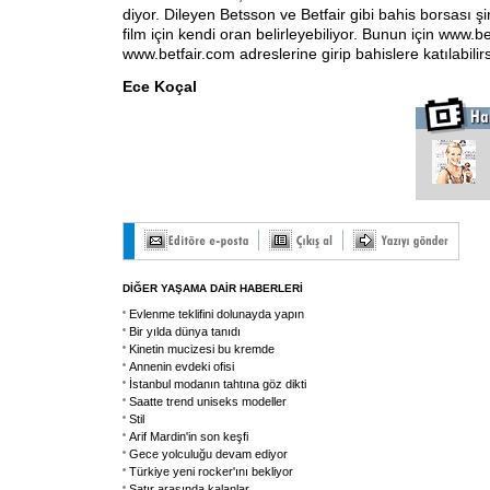
diyor. Dileyen Betsson ve Betfair gibi bahis borsası şir
film için kendi oran belirleyebiliyor. Bunun için www.
www.betfair.com adreslerine girip bahislere katılabilirs
Ece Koçal
DİĞER YAŞAMA DAİR HABERLERİ
Evlenme teklifini dolunayda yapın
Bir yılda dünya tanıdı
Kinetin mucizesi bu kremde
Annenin evdeki ofisi
İstanbul modanın tahtına göz dikti
Saatte trend uniseks modeller
Stil
Arif Mardin'in son keşfi
Gece yolculuğu devam ediyor
Türkiye yeni rocker'ını bekliyor
Satır arasında kalanlar