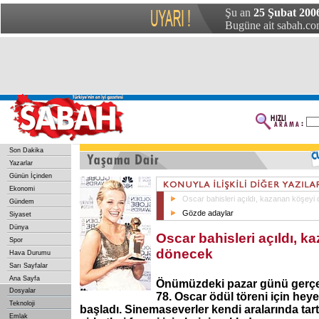
Şu an
25 Şubat 200
Bugüne ait sabah.com
Son Dakika
Yazarlar
Günün İçinden
Ekonomi
Oscar bahisleri açıldı, kazanan köşeyi
Gündem
Gözde adaylar
Siyaset
Dünya
Oscar bahisleri açıldı, k
Spor
dönecek
Hava Durumu
Sarı Sayfalar
Ana Sayfa
Önümüzdeki pazar günü gerçek
Dosyalar
78. Oscar ödül töreni için heye
Teknoloji
başladı. Sinemaseverler kendi aralarında tar
Emlak