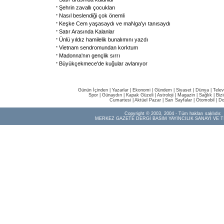
Şehrin zavallı çocukları
Nasıl beslendiği çok önemli
Keşke Cem yaşasaydı ve maNga'yı tanısaydı
Satır Arasında Kalanlar
Ünlü yıldız hamilelik bunalımını yazdı
Vietnam sendromundan korktum
Madonna'nın gençlik sırrı
Büyükçekmece'de kuğular avlanıyor
Günün İçinden
|
Yazarlar
|
Ekonomi
|
Gündem
|
Siyaset
|
Dünya |
Telev
Spor
|
Günaydın
|
Kapak Güzeli
|
Astroloji
|
Magazin
|
Sağlık
|
Biz
Cumartesi
|
Aktüel Pazar
|
Sarı Sayfalar
|
Otomobil
|
Do
Copyright © 2003, 2004 - Tüm hakları saklıdır.
MERKEZ GAZETE DERGİ BASIM YAYINCILIK SANAYİ VE T