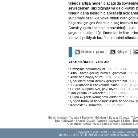
tiklerde artışa neden olacağı da söylenmel
seyrederken, sıkıldığında ya da dikkatini 
tiklerin daha belirgin olabileceği açıklanm
kurulması özellikle vokal tikleri olan çoc
başarısı için çok önemlidir. İlaç tedavisi 
Ancak yaşam kalitesinin bozulduğu, okul, e
yaşamın etkilendiği dönemlerde ilaç tedavi
tedavisi psikiyatr tarafında kontrol altında
YAZARIN ÖNCEKİ YAZILARI
Emziğime dokunmayın!
/ 18-02-2006
Altını ıslatan çocuğunuzu suçlamayın
/ 11-
Anne ben büyüyorum!
/ 04-02-2006
Çocuklara hayır demek gerçekten zor
/ 28-
TV kumandası ebeveynde olmalı
/ 21-01-20
Bu çocuk uyumuyor, peki niye?
/ 14-01-200
Yarı yıl tatili ve karneler
/ 07-01-2006
Hülya Avşar'la konuşama-dıklarımız
/ 31-1
Çağan Irmak'ın babasıyla ilişkisi bence çok iy
Kardeşler kıskanırsa
/ 17-12-2005
Günün İçinden
|
Yazarlar
|
Ekonomi
|
Gündem
|
Siyaset
|
Dünya |
Telev
Spor
|
Günaydın
|
Kapak Güzeli
|
Astroloji
|
Magazin
|
Sağlık
|
Biz
Cumartesi
|
Aktüel Pazar
|
Sarı Sayfalar
|
Otomobil
|
Do
Copyright © 2003, 2004 - Tüm hakları saklıdır.
MERKEZ GAZETE DERGİ BASIM YAYINCILIK SANAYİ VE T