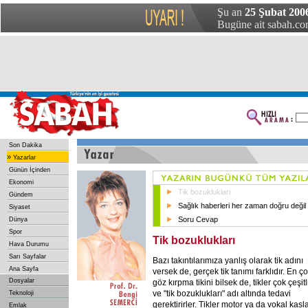
Şu an
25 Şubat 200
Bugüne ait sabah.com
Son Dakika
»
Yazarlar
Günün İçinden
Ekonomi
Tik bozuklukları
Gündem
Sağlık haberleri her zaman doğru değil
Siyaset
Soru Cevap
Dünya
Spor
Tik bozuklukları
Hava Durumu
Sarı Sayfalar
Bazı takıntılarımıza yanlış olarak tik adını
Ana Sayfa
versek de, gerçek tik tanımı farklıdır. En ç
Dosyalar
göz kırpma tikini bilsek de, tikler çok çeşitl
ve "tik bozuklukları" adı altında tedavi
Teknoloji
gerektirirler. Tikler motor ya da vokal kasl
Emlak