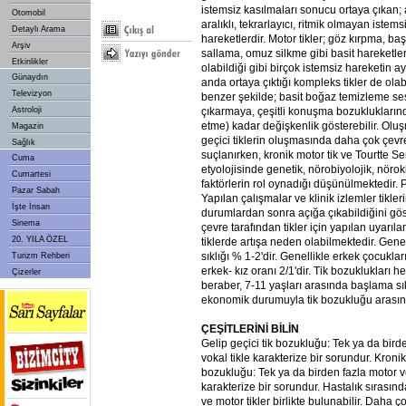
istemsiz kasılmaları sonucu ortaya çıkan; 
Otomobil
aralıklı, tekrarlayıcı, ritmik olmayan istems
Detaylı Arama
hareketlerdir. Motor tikler; göz kırpma, baş
Arşiv
sallama, omuz silkme gibi basit hareketle
Etkinlikler
olabildiği gibi birçok istemsiz hareketin ay
Günaydın
anda ortaya çıktığı kompleks tikler de olabi
Televizyon
benzer şekilde; basit boğaz temizleme se
çıkarmaya, çeşitli konuşma bozukluklarınd
Astroloji
etme) kadar değişkenlik gösterebilir. Olu
Magazin
geçici tiklerin oluşmasında daha çok çevre
Sağlık
suçlanırken, kronik motor tik ve Tourtte 
Cuma
etyolojisinde genetik, nörobiyolojik, nöro
Cumartesi
faktörlerin rol oynadığı düşünülmektedir. Ps
Pazar Sabah
Yapılan çalışmalar ve klinik izlemler tikleri
İşte İnsan
durumlardan sonra açığa çıkabildiğini göst
Sinema
çevre tarafından tikler için yapılan uyarıl
20. YILA ÖZEL
tiklerde artışa neden olabilmektedir. Ge
sıklığı % 1-2'dir. Genellikle erkek çocukla
Turizm Rehberi
erkek- kız oranı 2/1'dir. Tik bozuklukları 
Çizerler
beraber, 7-11 yaşları arasında başlama sıkt
ekonomik durumuyla tik bozukluğu arasınd
ÇEŞİTLERİNİ BİLİN
Gelip geçici tik bozukluğu: Tek ya da bird
vokal tikle karakterize bir sorundur. Kroni
bozukluğu: Tek ya da birden fazla motor v
karakterize bir sorundur. Hastalık sıras
ve motor tikler birlikte bulunabilir. Daha 