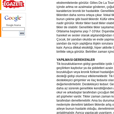
ekstremitelerde görülür. Gilles De La Tou
içinde artma ve azalmalar gösteren, çoğul 
karakterize kronik bir hastalıktır. Genellikl
tiklerden daha sonra ortaya çıkar. Vokal t
burun çekme gibi basit tiklerdir. Küfür etm
nadir görülür. Motor tikler basit tikler ola
Google Arama
tikler de olabilir. Genellikle tikler sayılam
Ortalama başlama yaşı 7-10'dur. Dışarıdan
hareket ve sesler olarak algılandığından ra
Çocuk, bir yandan okulda ve evde yapmama
yandan da niçin yaptığına ilişkin sorular
kalır. Ayrıca dikkat eksikliği, hiper aktivi
birlikte sıkça görülür. Belirtiler zaman için
YAPILMASI GEREKENLER
Tik bozukluklarının gidişi genellikle iyidi
geçilirken kaybolur ya da şiddetleri azalır. 
bozukluğun veya kronik fiziksel hastalığın
desteği gidişi olumsuz etkilemektedir. Tik 
destekleyici girişimler ve ilaç tedavisi ola
değerlendirilebilir. Destekleyici tedavi: Gel
daha az sürerek genellikle kendiliğinden g
okul ve arkadaşlar tarafından çocuğun tik
ait şüpheler vardır. Tikler zaman zaman kı
tarafından denetlenebilir. Ama bu durumu
nedeniyle denetimi takiben tiklerde artış o
aileye bunun hastalık olduğu, denetiminin
anlatılmalıdır. Ayrıca yapılacak uyarıların