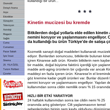
kullandığı bir ürün...
Otomobil
Detaylı Arama
Arşiv
Etkinlikler
Günaydın
Kinetin mucizesi bu kremde
Televizyon
Astroloji
Bitkilerden doğal yollarla elde edilen kinetin
Magazin
nemini koruyor ve yaşlanmasını engelliyor.
Sağlık
da kullandığı bu ürün Türkiye'de de satışa çık
Cuma
Cumartesi
Kozmetik sanayii doğal maddeleri kullanarak muciz
Pazar Sabah
ediyor. Bunlardan sonuncusu, bitkilerde bulunan kine
İşte İnsan
içiren Kinarese adlı ürün. Kinetin bitkilerin nem kay
Sinema
bir madde, doğal büyüme faktörü içerdiği için yaşlanm
20. YILA ÖZEL
madde anti-aging ürünlerin bir çoğunda var ancak Ki
Turizm Rehberi
maddeyi en fazla içeren ürün. Kinarese'in el kremind
Çizerler
göz kremine kadar çeşitli ürünleri var. Bunlar düzenli k
nemini koruyor ve yaşlanmasını engelliyor. Yapılan d
kullanımdan sonra cildin nemlilik oranı % 15 oranında
HIZLI
BİR ETKİ YARATIYOR
24 haftalık kullanımdan sonra ise cildin nemi % 25
oranında artış gösteriyor. Cilt yaşlanmasının temel
sebeplerinden birinin nem kaybı olduğunu düşünürs