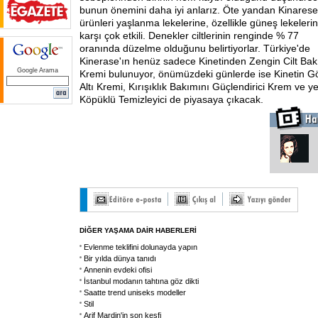
bunun önemini daha iyi anlarız. Öte yandan Kinarese
ürünleri yaşlanma lekelerine, özellikle güneş lekeleri
karşı çok etkili. Denekler ciltlerinin renginde % 77
oranında düzelme olduğunu belirtiyorlar. Türkiye'de
Kinerase'ın henüz sadece Kinetinden Zengin Cilt Ba
Google Arama
Kremi bulunuyor, önümüzdeki günlerde ise Kinetin G
Altı Kremi, Kırışıklık Bakımını Güçlendirici Krem ve ye
Köpüklü Temizleyici de piyasaya çıkacak.
DİĞER YAŞAMA DAİR HABERLERİ
Evlenme teklifini dolunayda yapın
Bir yılda dünya tanıdı
Annenin evdeki ofisi
İstanbul modanın tahtına göz dikti
Saatte trend uniseks modeller
Stil
Arif Mardin'in son keşfi