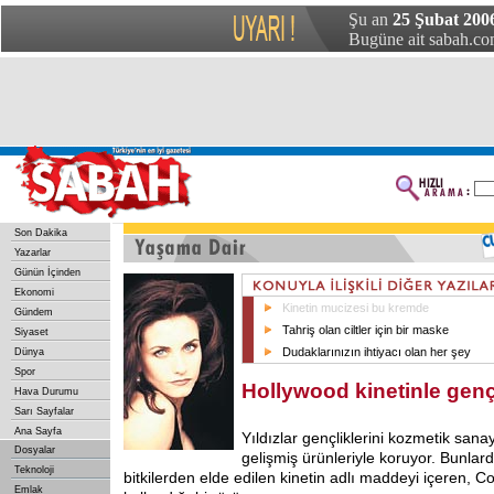
Şu an
25 Şubat 200
Bugüne ait sabah.com
Son Dakika
Yazarlar
Günün İçinden
Ekonomi
Kinetin mucizesi bu kremde
Gündem
Tahriş olan ciltler için bir maske
Siyaset
Dudaklarınızın ihtiyacı olan her şey
Dünya
Spor
Hollywood kinetinle genç
Hava Durumu
Sarı Sayfalar
Ana Sayfa
Yıldızlar gençliklerini kozmetik sana
Dosyalar
gelişmiş ürünleriyle koruyor. Bunla
Teknoloji
bitkilerden elde edilen kinetin adlı maddeyi içeren, 
Emlak