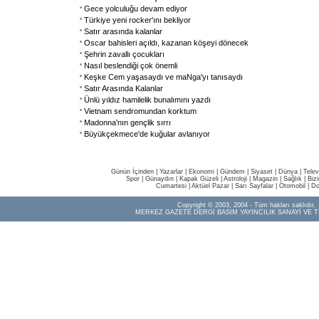
Gece yolculuğu devam ediyor
Türkiye yeni rocker'ını bekliyor
Satır arasında kalanlar
Oscar bahisleri açıldı, kazanan köşeyi dönecek
Şehrin zavallı çocukları
Nasıl beslendiği çok önemli
Keşke Cem yaşasaydı ve maNga'yı tanısaydı
Satır Arasında Kalanlar
Ünlü yıldız hamilelik bunalımını yazdı
Vietnam sendromundan korktum
Madonna'nın gençlik sırrı
Büyükçekmece'de kuğular avlanıyor
Günün İçinden
|
Yazarlar
|
Ekonomi
|
Gündem
|
Siyaset
|
Dünya |
Telev
Spor
|
Günaydın
|
Kapak Güzeli
|
Astroloji
|
Magazin
|
Sağlık
|
Biz
Cumartesi
|
Aktüel Pazar
|
Sarı Sayfalar
|
Otomobil
|
Do
Copyright © 2003, 2004 - Tüm hakları saklıdır.
MERKEZ GAZETE DERGİ BASIM YAYINCILIK SANAYİ VE T