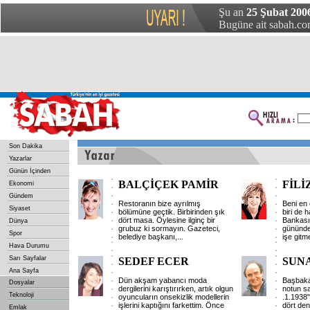
Şu an
25 Şubat 200
Bugüne ait sabah.com
Son Dakika
Yazarlar
Günün İçinden
BALÇİÇEK PAMİR
FİLİ
Ekonomi
Gündem
Restoranın bize ayrılmış
Beni en 
Siyaset
bölümüne geçtik. Birbirinden şık
biri de 
dört masa. Öylesine ilginç bir
Bankası'
Dünya
grubuz ki sormayın. Gazeteci,
gününde
Spor
belediye başkanı,
...
işe gitm
Hava Durumu
Sarı Sayfalar
SEDEF ECER
SUNA
Ana Sayfa
Dün akşam yabancı moda
Başbakan
Dosyalar
dergilerini karıştırırken, artık olgun
notun s
Teknoloji
oyuncuların onsekizlik modellerin
.1.1938"
işlerini kaptığını farkettim. Önce
dört den
Emlak