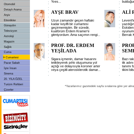
Yves
...
bulduğ
Otomobil
Detaylı Arama
AYŞE BRAV
ALİ
Arşiv
Uzun zamandır geçen haftaki
Levent't
Etkinlikler
kadar keyifli bir cumartesi
yazdığı
Günaydın
geçirmemiştim. Bir süredir,
Eskiden
Televizyon
kuaförüm Erdem Kramer'e
oyunumu
gitmiyordum. Ama saçımın rengi
...
Berrak K
Astroloji
Magazin
PROF. DR. ERDEM
PROF
Sağlık
YEŞİLADA
SEM
Cuma
»
Cumartesi
Sigara içmenin, damar hasarını
Bazı tak
tetikleyerek pıhtı oluşumuna yol
tik adın
Pazar Sabah
açtığı ve dolayısıyla koroner arter
tanımı f
İşte İnsan
veya çeşitli aterosklerotik damar
...
tikini bi
Sinema
20. YILA ÖZEL
Turizm Rehberi
*Yazarlarımız gazetedeki sayfa sıralarına göre yer alma
Çizerler