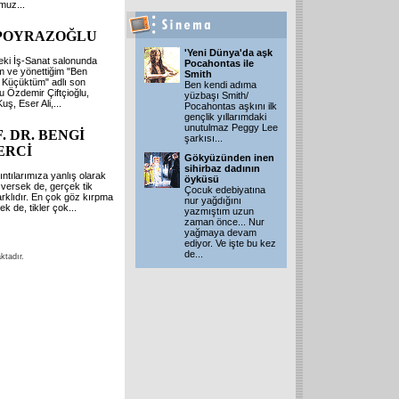
umuz
...
 POYRAZOĞLU
'Yeni Dünya'da aşk
eki İş-Sanat salonunda
Pocahontas ile
m ve yönettiğim "Ben
Smith
 Küçüktüm" adlı son
Ben kendi adıma
 Özdemir Çiftçioğlu,
yüzbaşı Smith/
uş, Eser Ali,
...
Pocahontas aşkını ilk
gençlik yıllarımdaki
unutulmaz Peggy Lee
. DR. BENGİ
şarkısı
...
ERCİ
Gökyüzünden inen
sihirbaz dadının
ıntılarımıza yanlış olarak
öyküsü
ı versek de, gerçek tik
Çocuk edebiyatına
arklıdır. En çok göz kırpma
nur yağdığını
lsek de, tikler çok
...
yazmıştım uzun
zaman önce... Nur
yağmaya devam
ediyor. Ve işte bu kez
de
...
ktadır.