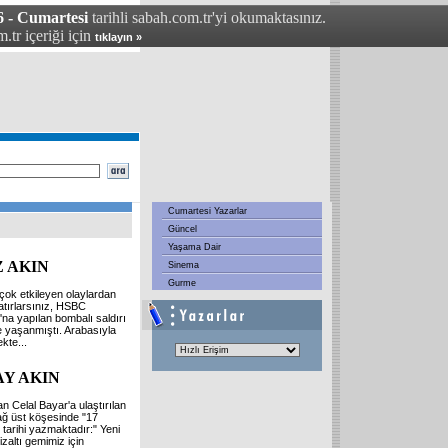
6 - Cumartesi
tarihli sabah.com.tr'yi okumaktasınız.
.tr içeriği için
tıklayın »
Cumartesi Yazarlar
Güncel
Yaşama Dair
Z AKIN
Sinema
Gurme
çok etkileyen olaylardan
hatırlarsınız, HSBC
na yapılan bombalı saldırı
 yaşanmıştı. Arabasıyla
ekte
...
Y AKIN
 Celal Bayar'a ulaştırılan
ağ üst köşesinde "17
 tarihi yazmaktadır:" Yeni
izaltı gemimiz için