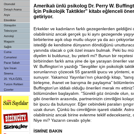
Otomobil
Amerikalı ünlü psikolog Dr. Perry W. Buffingt
Detaylı Arama
İçin Psikolojik Taktikler" kitabı eğlenceli öner
Arşiv
getiriyor.
Etkinlikler
Günaydın
Erkekler ve kadınların farklı gezegenlerden geldiğini
Televizyon
olabilirsiniz ancak gerçek şu ki aynı gezegende yaşıyo
Astroloji
birbirlerine aşık olup mutlu oluyor ya da acı çekiyorl
Magazin
istediği de kendisine dünyanın döndüğünü unutturac
Sağlık
yanında olacak o çok özel insanı bulmak. Peki bu 
Cuma
diyelim ki buldunuz, bu yeterli mi? Bunun bir reçetesi
Cumartesi
birbirinden farklı ama yine de işe yarayan öneriler var 
Pazar Sabah
W. Buffington'ın yazdığı "Sevgililer için psikolojik takti
İşte İnsan
sorunlarınızı çözecek 55 garantili ipucu ve yöntemi, e
Sinema
sunuyor. Yakamoz Yayınları'nın çıkardığı kitap, "tan
20. YILA ÖZEL
birleşme, ihanet ve barışma ile paylaşma" bölümlerin
Turizm Rehberi
Buffington'un iddialı olduğu önerileri merak mı ettini
Çizerler
bölümünden başlayalım. "Sürekli göz önünde olun, sık 
gibi önerilerin arasında, partnerinizin cimriliğini kola
bir ipucu da bulunuyor. Eğer cebindeki paraları şıngı
uzak durun. Çünkü bu cimriliğinin işareti olabilir. Astr
olabilirsiniz ancak birine evlenme teklif edecekseniz,
Niye mi? Yazarın cevabı şöyle:
İSMİNE BAKIN