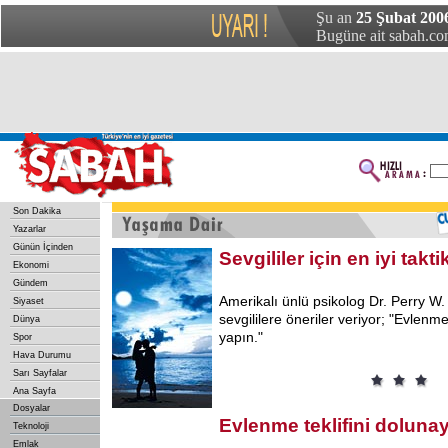
Şu an
25 Şubat 200
Bugüne ait sabah.com
Son Dakika
Yazarlar
Günün İçinden
Sevgililer için en iyi takti
Ekonomi
Gündem
Amerikalı
ünlü psikolog Dr. Perry W.
Siyaset
sevgililere öneriler veriyor; "Evlenme
Dünya
yapın."
Spor
Hava Durumu
Sarı Sayfalar
Ana Sayfa
Dosyalar
Evlenme teklifini doluna
Teknoloji
Emlak