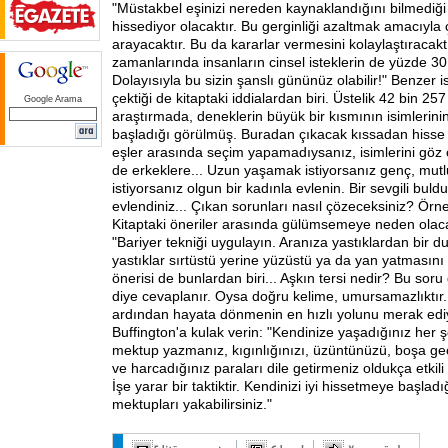
"Müstakbel eşinizi nereden kaynaklandığını bilmediği 
hissediyor olacaktır. Bu gerginliği azaltmak amacıyla
arayacaktır. Bu da kararlar vermesini kolaylaştıracakt
zamanlarında insanların cinsel isteklerin de yüzde 30
Dolayısıyla bu sizin şanslı gününüz olabilir!" Benzer isi
çektiği de kitaptaki iddialardan biri. Üstelik 42 bin 257 
Google Arama
araştırmada, deneklerin büyük bir kısmının isimlerinin
başladığı görülmüş. Buradan çıkacak kıssadan hisse 
eşler arasında seçim yapamadıysanız, isimlerini göz 
de erkeklere... Uzun yaşamak istiyorsanız genç, mutlu 
istiyorsanız olgun bir kadınla evlenin. Bir sevgili bul
evlendiniz... Çıkan sorunları nasıl çözeceksiniz? Örne
Kitaptaki öneriler arasında gülümsemeye neden olacak
"Bariyer tekniği uygulayın. Aranıza yastıklardan bir d
yastıklar sırtüstü yerine yüzüstü ya da yan yatmasını
önerisi de bunlardan biri... Aşkın tersi nedir? Bu soru 
diye cevaplanır. Oysa doğru kelime, umursamazlıktır. B
ardından hayata dönmenin en hızlı yolunu merak ediy
Buffington'a kulak verin: "Kendinize yaşadığınız her şe
mektup yazmanız, kıgınlığınızı, üzüntünüzü, boşa geç
ve harcadığınız paraları dile getirmeniz oldukça etkili 
İşe yarar bir taktiktir. Kendinizi iyi hissetmeye başlad
mektupları yakabilirsiniz."