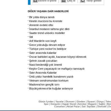
DİĞER YAŞAMA DAİR HABERLERİ
Bir yılda dünya tanıdı
Kinetin mucizesi bu kremde
Annenin evdeki ofisi
İstanbul modanın tahtına göz dikti
Saatte trend uniseks modeller
Stil
Arif Mardin'in son keşfi
Gece yolculuğu devam ediyor
Türkiye yeni rocker'ını bekliyor
Satır arasında kalanlar
Oscar bahisleri açıldı, kazanan köşeyi dönecek
Şehrin zavallı çocukları
Nasıl beslendiği çok önemli
Keşke Cem yaşasaydı ve maNga'yı tanısaydı
Satır Arasında Kalanlar
Ünlü yıldız hamilelik bunalımını yazdı
Vietnam sendromundan korktum
Madonna'nın gençlik sırrı
Büyükçekmece'de kuğular avlanıyor
Günün İçinden
|
Yazarlar
|
Ekonomi
|
Gündem
|
Siyaset
|
Dünya |
Telev
Spor
|
Günaydın
|
Kapak Güzeli
|
Astroloji
|
Magazin
|
Sağlık
|
Biz
Cumartesi
|
Aktüel Pazar
|
Sarı Sayfalar
|
Otomobil
|
Do