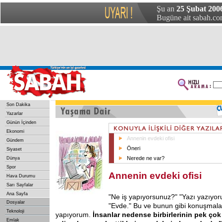
Şu an
25 Şubat 200
Bugüne ait sabah.com
Son Dakika
Yazarlar
Günün İçinden
Ekonomi
Annenin evdeki ofisi
Gündem
Öneri
Siyaset
Nerede ne var?
Dünya
Spor
Annenin evdeki ofisi
Hava Durumu
Sarı Sayfalar
Ana Sayfa
"Ne
iş yapıyorsunuz?" "Yazı yazıyo
Dosyalar
"Evde." Bu ve bunun gibi konuşmaları
Teknoloji
yapıyorum.
İnsanlar nedense birbirlerinin pek çok
Emlak