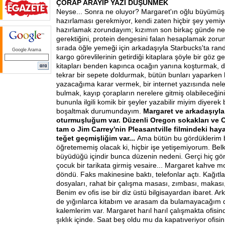
ÇORAP ARAYIP YAZI DÜŞÜNMEK
Neyse... Sonra ne oluyor? Margaret'ın oğlu büyümüş 
hazırlaması gerekmiyor, kendi zaten hiçbir şey yemi
hazırlamak zorundayım; kızımın son birkaç günde ne 
gerektiğini, protein dengesini falan hesaplamak zor
sırada öğle yemeği için arkadaşıyla Starbucks'ta ra
Google Arama
kargo görevlilerinin getirdiği kitaplara şöyle bir göz 
kitapları benden kapınca ocağın yanına koşturmak, d
tekrar bir sepete doldurmak, bütün bunları yaparken 
yazacağıma karar vermek, bir internet yazısında nel
bulmak, kayıp çorapların nerelere gitmiş olabileceği
bununla ilgili komik bir şeyler yazabilir miyim diyerek
boşaltmak durumundayım.
Margaret ve arkadaşıyla
oturmuşluğum var. Düzenli Oregon sokakları ve O
tam o Jim Carrey'nin Pleasantville filmindeki hay
teğet geçmişliğim var...
Ama bütün bu gördüklerim b
öğretememiş olacak ki, hiçbir işe yetişemiyorum. Belk
büyüdüğü içindir bunca düzenin nedeni. Gerçi hiç g
çocuk bir tarikata girmiş vesaire... Margaret kahve mol
döndü. Faks makinesine baktı, telefonlar açtı. Kağıtlar
dosyaları, rahat bir çalışma masası, zımbası, makası, 
Benim ev ofis ise bir diz üstü bilgisayardan ibaret. Ar
de yığınlarca kitabım ve arasam da bulamayacağım d
kalemlerim var. Margaret harıl harıl çalışmakta ofisi
şıklık içinde. Saat beş oldu mu da kapatıveriyor ofisin 