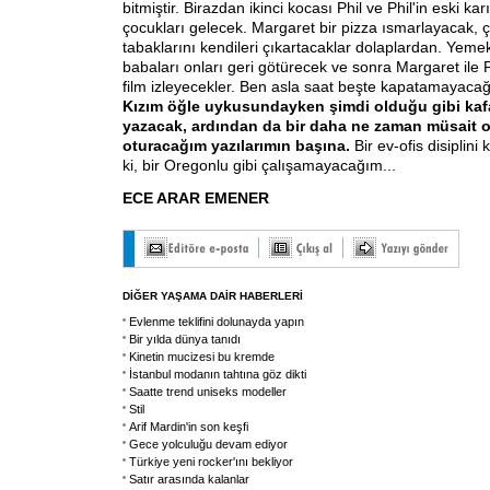
bitmiştir. Birazdan ikinci kocası Phil ve Phil'in eski k
çocukları gelecek. Margaret bir pizza ısmarlayacak, 
tabaklarını kendileri çıkartacaklar dolaplardan. Yemek
babaları onları geri götürecek ve sonra Margaret ile Phi
film izleyecekler. Ben asla saat beşte kapatamayacağ
Kızım öğle uykusundayken şimdi olduğu gibi kafa
yazacak, ardından da bir daha ne zaman müsait 
oturacağım yazılarımın başına.
Bir ev-ofis disiplin
ki, bir Oregonlu gibi çalışamayacağım...
ECE ARAR EMENER
DİĞER YAŞAMA DAİR HABERLERİ
Evlenme teklifini dolunayda yapın
Bir yılda dünya tanıdı
Kinetin mucizesi bu kremde
İstanbul modanın tahtına göz dikti
Saatte trend uniseks modeller
Stil
Arif Mardin'in son keşfi
Gece yolculuğu devam ediyor
Türkiye yeni rocker'ını bekliyor
Satır arasında kalanlar