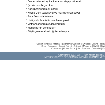
Oscar bahisleri açıldı, kazanan köşeyi dönecek
Şehrin zavallı çocukları
Nasıl beslendiği çok önemli
Keşke Cem yaşasaydı ve maNga'yı tanısaydı
Satır Arasında Kalanlar
Ünlü yıldız hamilelik bunalımını yazdı
Vietnam sendromundan korktum
Madonna'nın gençlik sırrı
Büyükçekmece'de kuğular avlanıyor
Günün İçinden
|
Yazarlar
|
Ekonomi
|
Gündem
|
Siyaset
|
Dünya |
Telev
Spor
|
Günaydın
|
Kapak Güzeli
|
Astroloji
|
Magazin
|
Sağlık
|
Biz
Cumartesi
|
Aktüel Pazar
|
Sarı Sayfalar
|
Otomobil
|
Do
Copyright © 2003, 2004 - Tüm hakları saklıdır.
MERKEZ GAZETE DERGİ BASIM YAYINCILIK SANAYİ VE T