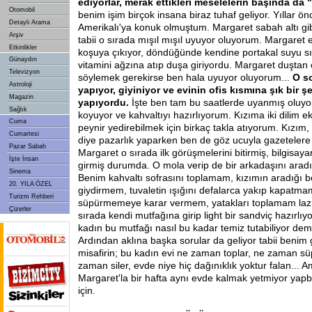
ediyorlar, merak ettikleri meselelerin başında da "
Otomobil
benim işim birçok insana biraz tuhaf geliyor. Yıllar önc
Detaylı Arama
Amerikalı'ya konuk olmuştum. Margaret sabah altı gib
Arşiv
tabii o sırada mışıl mışıl uyuyor oluyorum. Margaret 
Etkinlikler
koşuya çıkıyor, döndüğünde kendine portakal suyu sık
Günaydın
vitamini ağzına atıp duşa giriyordu. Margaret duştan
Televizyon
söylemek gerekirse ben hala uyuyor oluyorum...
O s
Astroloji
yapıyor, giyiniyor ve evinin ofis kısmına şık bir ş
Magazin
yapıyordu.
İşte ben tam bu saatlerde uyanmış oluy
Sağlık
koyuyor ve kahvaltıyı hazırlıyorum. Kızıma iki dilim 
Cuma
peynir yedirebilmek için birkaç takla atıyorum. Kızım,
Cumartesi
diye pazarlık yaparken ben de göz ucuyla gazeteler
Pazar Sabah
Margaret o sırada ilk görüşmelerini bitirmiş, bilgisayar
İşte İnsan
girmiş durumda. O mola verip de bir arkadaşını aradı
Sinema
Benim kahvaltı sofrasını toplamam, kızımın aradığı 
20. YILA ÖZEL
giydirmem, tuvaletin ışığını defalarca yakıp kapatma
Turizm Rehberi
süpürmemeye karar vermem, yatakları toplamam laz
Çizerler
sırada kendi mutfağına girip light bir sandviç hazırlı
kadın bu mutfağı nasıl bu kadar temiz tutabiliyor d
Ardından aklına başka sorular da geliyor tabii benim g
misafirin; bu kadın evi ne zaman toplar, ne zaman sü
zaman siler, evde niye hiç dağınıklık yoktur falan... A
Margaret'la bir hafta aynı evde kalmak yetmiyor y
için.