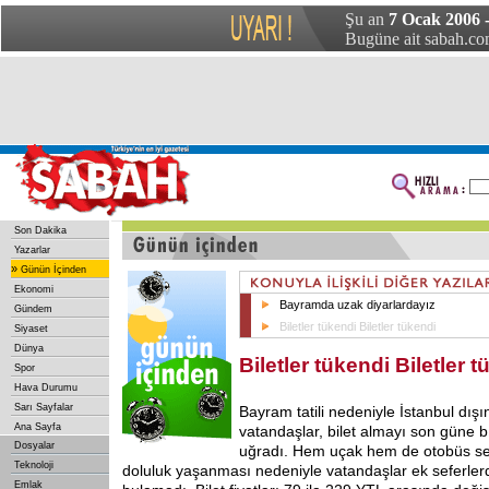
Şu an
7 Ocak 2006 
Bugüne ait sabah.com
Son Dakika
Yazarlar
»
Günün İçinden
Ekonomi
Bayramda uzak diyarlardayız
Gündem
Biletler tükendi Biletler tükendi
Siyaset
Dünya
Biletler tükendi Biletler 
Spor
Hava Durumu
Sarı Sayfalar
Bayram tatili nedeniyle İstanbul dış
Ana Sayfa
vatandaşlar, bilet almayı son güne 
Dosyalar
uğradı. Hem uçak hem de otobüs se
Teknoloji
doluluk yaşanması nedeniyle vatandaşlar ek seferler
Emlak