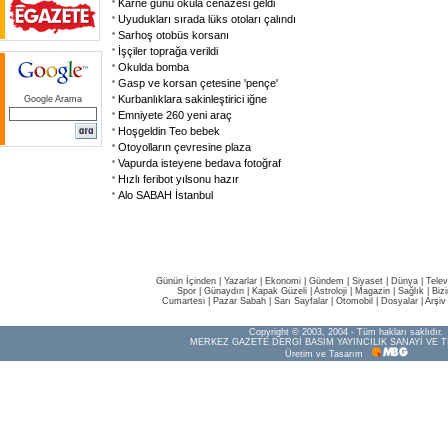
Karne günü okula cenazesi geldi
Uyudukları sırada lüks otoları çalındı
Sarhoş otobüs korsanı
İşçiler toprağa verildi
Okulda bomba
Gasp ve korsan çetesine 'pençe'
Kurbanlıklara sakinleştirici iğne
Google Arama
Emniyete 260 yeni araç
Hoşgeldin Teo bebek
Otoyolların çevresine plaza
Vapurda isteyene bedava fotoğraf
Hızlı feribot yılsonu hazır
Alo SABAH İstanbul
Günün İçinden
|
Yazarlar
|
Ekonomi
|
Gündem
|
Siyaset
|
Dünya |
Telev
Spor
|
Günaydın
|
Kapak Güzeli
|
Astroloji
|
Magazin
|
Sağlık
|
Biz
Cumartesi
|
Pazar Sabah
|
Sarı Sayfalar
|
Otomobil
|
Dosyalar
|
Arşiv
Copyright © 2003, 2004 - Tüm hakları saklıdır.
MERKEZ GAZETE DERGİ BASIM YAYINCILIK SANAYİ VE T
Üretim ve Tasarım