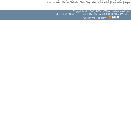
Cumartesi
|
Pazar Sabah
|
Sarı Sayfalar
|
Otomobil
|
Dosyalar
|
Arşiv
Copyright © 2003, 2004 - Tüm hakları saklıdır.
MERKEZ GAZETE DERGİ BASIM YAYINCILIK SANAYİ VE T
Üretim ve Tasarım