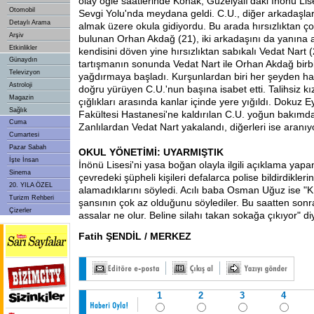
olay öğle saatlerinde Konak, Güzelyalı'daki İnönü Li
Otomobil
Sevgi Yolu'nda meydana geldi. C.U., diğer arkadaşları
Detaylı Arama
almak üzere okula gidiyordu. Bu arada hırsızlıktan ç
Arşiv
bulunan Orhan Akdağ (21), iki arkadaşını da yanına 
Etkinlikler
kendisini döven yine hırsızlıktan sabıkalı Vedat Nart (
Günaydın
tartışmanın sonunda Vedat Nart ile Orhan Akdağ birbi
Televizyon
yağdırmaya başladı. Kurşunlardan biri her şeyden ha
Astroloji
doğru yürüyen C.U.'nun başına isabet etti. Talihsiz kı
Magazin
çığlıkları arasında kanlar içinde yere yığıldı. Dokuz Ey
Sağlık
Fakültesi Hastanesi'ne kaldırılan C.U. yoğun bakımda 
Cuma
Zanlılardan Vedat Nart yakalandı, diğerleri ise aranıy
Cumartesi
Pazar Sabah
OKUL YÖNETİMİ: UYARMIŞTIK
İşte İnsan
İnönü Lisesi'ni yasa boğan olayla ilgili açıklama yapa
Sinema
çevredeki şüpheli kişileri defalarca polise bildirdikler
20. YILA ÖZEL
alamadıklarını söyledi. Acılı baba Osman Uğuz ise "
Turizm Rehberi
şansının çok az olduğunu söylediler. Bu saatten sonr
Çizerler
assalar ne olur. Beline silahı takan sokağa çıkıyor" diy
Fatih ŞENDİL / MERKEZ
1
2
3
4