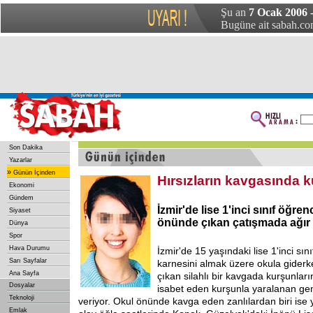
Şu an
7 Ocak 2006 
Bugüne ait sabah.com
Son Dakika
Yazarlar
»
Günün İçinden
Hırsızların kavgasında 
Ekonomi
Gündem
İzmir'de lise 1'inci sınıf öğre
Siyaset
önünde çıkan çatışmada ağır 
Dünya
Spor
Hava Durumu
İzmir'de 15 yaşındaki lise 1'inci sın
Sarı Sayfalar
karnesini almak üzere okula giderk
Ana Sayfa
çıkan silahlı bir kavgada kurşunları
Dosyalar
isabet eden kurşunla yaralanan ge
Teknoloji
veriyor. Okul önünde kavga eden zanlılardan biri ise 
Emlak