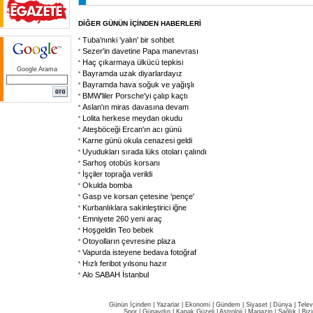
DİĞER GÜNÜN İÇİNDEN HABERLERİ
Tuba'nınki 'yalın' bir sohbet
Sezer'in davetine Papa manevrası
Haç çıkarmaya ülkücü tepkisi
Google Arama
Bayramda uzak diyarlardayız
Bayramda hava soğuk ve yağışlı
BMW'liler Porsche'yi çalıp kaçtı
Aslan'ın miras davasına devam
Lolita herkese meydan okudu
Ateşböceği Ercan'ın acı günü
Karne günü okula cenazesi geldi
Uyudukları sırada lüks otoları çalındı
Sarhoş otobüs korsanı
İşçiler toprağa verildi
Okulda bomba
Gasp ve korsan çetesine 'pençe'
Kurbanlıklara sakinleştirici iğne
Emniyete 260 yeni araç
Hoşgeldin Teo bebek
Otoyolların çevresine plaza
Vapurda isteyene bedava fotoğraf
Hızlı feribot yılsonu hazır
Alo SABAH İstanbul
Günün İçinden
|
Yazarlar
|
Ekonomi
|
Gündem
|
Siyaset
|
Dünya |
Telev
Spor
|
Günaydın
|
Kapak Güzeli
|
Astroloji
|
Magazin
|
Sağlık
|
Biz