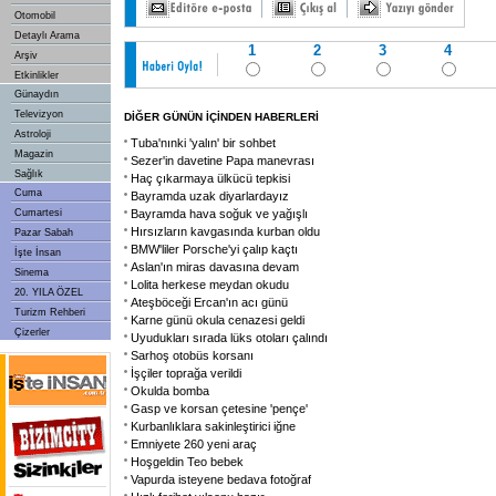
Otomobil
Detaylı Arama
1
2
3
4
Arşiv
Etkinlikler
Günaydın
Televizyon
DİĞER GÜNÜN İÇİNDEN HABERLERİ
Astroloji
Tuba'nınki 'yalın' bir sohbet
Magazin
Sezer'in davetine Papa manevrası
Sağlık
Haç çıkarmaya ülkücü tepkisi
Cuma
Bayramda uzak diyarlardayız
Cumartesi
Bayramda hava soğuk ve yağışlı
Hırsızların kavgasında kurban oldu
Pazar Sabah
BMW'liler Porsche'yi çalıp kaçtı
İşte İnsan
Aslan'ın miras davasına devam
Sinema
Lolita herkese meydan okudu
20. YILA ÖZEL
Ateşböceği Ercan'ın acı günü
Turizm Rehberi
Karne günü okula cenazesi geldi
Çizerler
Uyudukları sırada lüks otoları çalındı
Sarhoş otobüs korsanı
İşçiler toprağa verildi
Okulda bomba
Gasp ve korsan çetesine 'pençe'
Kurbanlıklara sakinleştirici iğne
Emniyete 260 yeni araç
Hoşgeldin Teo bebek
Vapurda isteyene bedava fotoğraf