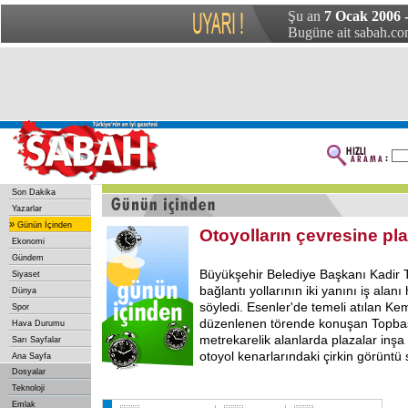
Şu an
7 Ocak 2006 
Bugüne ait sabah.com
Son Dakika
Yazarlar
»
Günün İçinden
Otoyolların çevresine pl
Ekonomi
Gündem
Büyükşehir Belediye Başkanı Kadir
Siyaset
bağlantı yollarının iki yanını iş alanı
Dünya
söyledi. Esenler'de temeli atılan Kem
Spor
düzenlenen törende konuşan Topbaş
Hava Durumu
metrekarelik alanlarda plazalar inşa
Sarı Sayfalar
otoyol kenarlarındaki çirkin görüntü
Ana Sayfa
Dosyalar
Teknoloji
Emlak