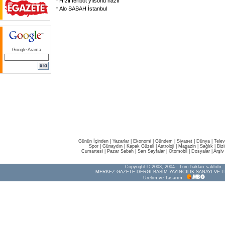
Hızlı feribot yılsonu hazır
Alo SABAH İstanbul
Google Arama
Günün İçinden
|
Yazarlar
|
Ekonomi
|
Gündem
|
Siyaset
|
Dünya |
Telev
Spor
|
Günaydın
|
Kapak Güzeli
|
Astroloji
|
Magazin
|
Sağlık
|
Biz
Cumartesi
|
Pazar Sabah
|
Sarı Sayfalar
|
Otomobil
|
Dosyalar
|
Arşiv
Copyright © 2003, 2004 - Tüm hakları saklıdır.
MERKEZ GAZETE DERGİ BASIM YAYINCILIK SANAYİ VE T
Üretim ve Tasarım