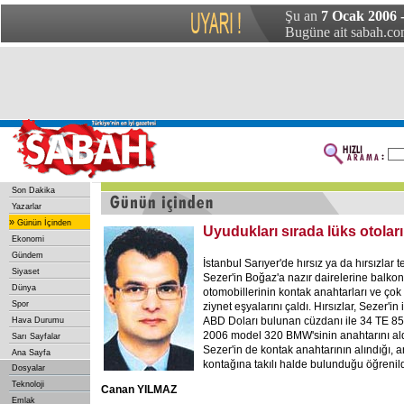
Şu an
7 Ocak 2006 
Bugüne ait sabah.com
Son Dakika
Yazarlar
»
Günün İçinden
Uyudukları sırada lüks otoları
Ekonomi
Gündem
İstanbul Sarıyer'de hırsız ya da hırsızlar t
Siyaset
Sezer'in Boğaz'a nazır dairelerine balko
Dünya
otomobillerinin kontak anahtarları ve çok s
Spor
ziynet eşyalarını çaldı. Hırsızlar, Sezer'i
ABD Doları bulunan cüzdanı ile 34 TE 8579
Hava Durumu
2006 model 320 BMW'sinin anahtarını ald
Sarı Sayfalar
Sezer'in de kontak anahtarının alındığı, 
Ana Sayfa
kontağına takılı halde bulunduğu öğrenild
Dosyalar
Teknoloji
Canan YILMAZ
Emlak