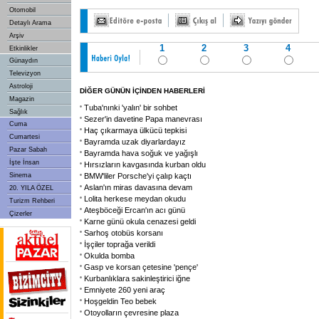
Otomobil
Detaylı Arama
Arşiv
1
2
3
4
Etkinlikler
Günaydın
Televizyon
Astroloji
DİĞER GÜNÜN İÇİNDEN HABERLERİ
Magazin
Tuba'nınki 'yalın' bir sohbet
Sağlık
Sezer'in davetine Papa manevrası
Cuma
Haç çıkarmaya ülkücü tepkisi
Cumartesi
Bayramda uzak diyarlardayız
Pazar Sabah
Bayramda hava soğuk ve yağışlı
İşte İnsan
Hırsızların kavgasında kurban oldu
Sinema
BMW'liler Porsche'yi çalıp kaçtı
Aslan'ın miras davasına devam
20. YILA ÖZEL
Lolita herkese meydan okudu
Turizm Rehberi
Ateşböceği Ercan'ın acı günü
Çizerler
Karne günü okula cenazesi geldi
Sarhoş otobüs korsanı
İşçiler toprağa verildi
Okulda bomba
Gasp ve korsan çetesine 'pençe'
Kurbanlıklara sakinleştirici iğne
Emniyete 260 yeni araç
Hoşgeldin Teo bebek
Otoyolların çevresine plaza