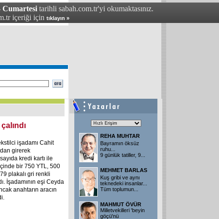
- Cumartesi
tarihli sabah.com.tr'yi okumaktasınız.
.tr içeriği için
tıklayın »
 çalındı
REHA MUHTAR
ekstilci işadamı Cahit
Bayramın öksüz
ruhu...
ndan girerek
9 günlük tatiller, 9...
ayıda kredi kartı ile
n içinde bir 750 YTL, 500
MEHMET BARLAS
 plakalı gri renkli
Kuş gribi ve aynı
ı. İşadamının eşi Ceyda
teknedeki insanlar...
ancak anahtarın aracın
Tüm toplumun...
i.
MAHMUT ÖVÜR
Milletvekilleri 'beyin
göçü'nü