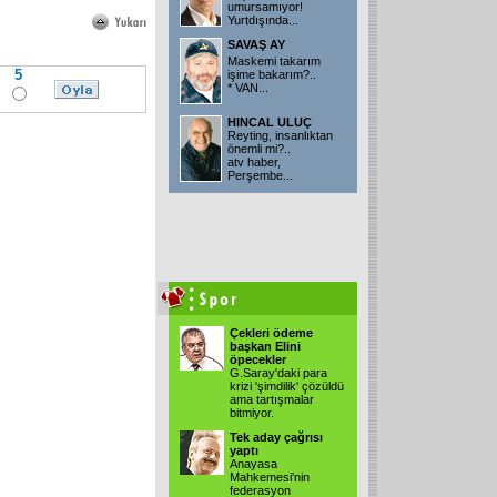
umursamıyor!
Yurtdışında...
SAVAŞ AY
Maskemi takarım
5
işime bakarım?..
* VAN...
HINCAL ULUÇ
Reyting, insanlıktan
önemli mi?..
atv haber,
Perşembe...
Çekleri ödeme
başkan Elini
öpecekler
G.Saray'daki para
krizi 'şimdilik' çözüldü
ama tartışmalar
bitmiyor.
Tek aday çağrısı
yaptı
Anayasa
Mahkemesi'nin
federasyon