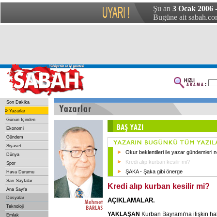
Şu an
3 Ocak 2006 -
Bugüne ait sabah.com
Son Dakika
»
Yazarlar
Günün İçinden
Ekonomi
Gündem
Siyaset
Okur beklentileri ile yazar gündemleri ne
Dünya
Kredi alıp kurban kesilir mi?
Spor
ŞAKA - Şaka gibi önerge
Hava Durumu
Sarı Sayfalar
Kredi alıp kurban kesilir mi?
Ana Sayfa
Dosyalar
AÇIKLAMALAR.
Teknoloji
YAKLAŞAN
Kurban Bayramı'na ilişkin hab
Emlak