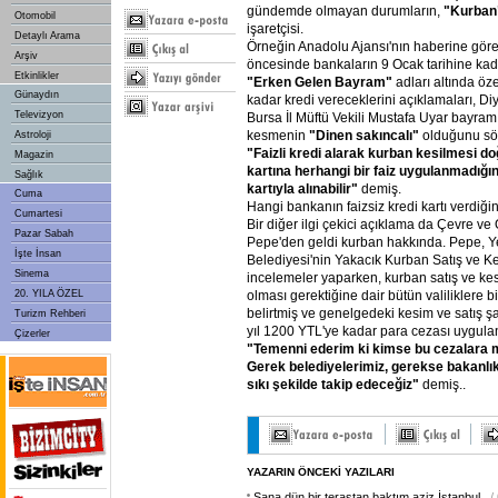
gündemde olmayan durumların,
"Kurban
Otomobil
işaretçisi.
Detaylı Arama
Örneğin Anadolu Ajansı'nın haberine gör
Arşiv
öncesinde bankaların 9 Ocak tarihine ka
Etkinlikler
"Erken
Gelen
Bayram"
adları altında öze
Günaydın
kadar kredi vereceklerini açıklamaları, Diy
Televizyon
Bursa İl Müftü Vekili Mustafa Uyar bayram
kesmenin
"Dinen
sakıncalı"
olduğunu sö
Astroloji
"Faizli
kredi
alarak
kurban
kesilmesi
do
Magazin
kartına
herhangi
bir
faiz
uygulanmadığı
Sağlık
kartıyla
alınabilir"
demiş.
Cuma
Hangi bankanın faizsiz kredi kartı verdiğin
Cumartesi
Bir diğer ilgi çekici açıklama da Çevre 
Pazar Sabah
Pepe'den geldi kurban hakkında. Pepe, 
İşte İnsan
Belediyesi'nin Yakacık Kurban Satış ve K
Sinema
incelemeler yaparken, kurban satış ve kes
olması gerektiğine dair bütün valiliklere b
20. YILA ÖZEL
belirtmiş ve genelgedeki kesim ve satış ş
Turizm Rehberi
yıl 1200 YTL'ye kadar para cezası uygula
Çizerler
"Temenni
ederim
ki
kimse
bu
cezalara
Gerek
belediyelerimiz,
gerekse
bakanlı
sıkı
şekilde
takip
edeceğiz"
demiş..
YAZARIN ÖNCEKİ YAZILARI
Sana dün bir terastan baktım aziz İstanbul
/