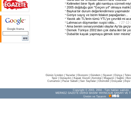
Kelimeleri birer fişek gibi namluya sürmeli miy
2005 doğduğu gün "Geçen yıl" olmaya mahkûm
Baykal bir durum değerlendirmesi yapmalıdır
Geriye sayış ve bizim felaket papağanları...
Yastık altı TL'lerin tümü YTL'ye çevrildi mi a
Lahmacun düşmanları suşici oldu...
/ 27-12
Ama benim senaryomdaki olaylar Ay'da geçiyo
Google Arama
Demek Türkiye 2001'den çok daha ileri bir y
Dubai'de kayak yapmaya gitmek ister misiniz
Günün İçinden
|
Yazarlar
|
Ekonomi
|
Gündem
|
Siyaset
|
Dünya |
Telev
Spor
|
Günaydın
|
Kapak Güzeli
|
Astroloji
|
Magazin
|
Sağlık
|
Biz
Cumartesi
|
Pazar Sabah
|
Sarı Sayfalar
|
Otomobil
|
Dosyalar
|
Arşiv
Copyright © 2003, 2004 - Tüm hakları saklıdır.
MERKEZ GAZETE DERGİ BASIM YAYINCILIK SANAYİ VE T
Üretim ve Tasarım