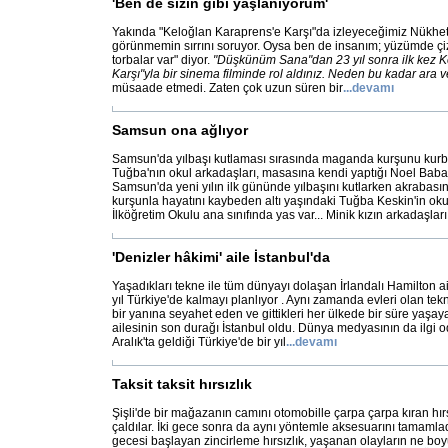
'Ben de sizin gibi yaşlanıyorum'
Yakında "Keloğlan Karaprens'e Karşı"da izleyeceğimiz Nükhe
görünmemin sırrını soruyor. Oysa ben de insanım; yüzümde çizg
torbalar var" diyor.
"Düşkünüm Sana"dan 23 yıl sonra ilk kez K
Karşı"yla bir sinema filminde rol aldınız. Neden bu kadar ara v
müsaade etmedi. Zaten çok uzun süren bir
...
devamı
Samsun ona ağlıyor
Samsun'da yılbaşı kutlaması sırasında maganda kurşunu kurb
Tuğba'nın okul arkadaşları, masasına kendi yaptığı Noel Bab
Samsun'da yeni yılın ilk gününde yılbaşını kutlarken akrabası
kurşunla hayatını kaybeden altı yaşındaki Tuğba Keskin'in 
İlköğretim Okulu ana sınıfında yas var... Minik kızın arkadaşları
'Denizler hâkimi' aile İstanbul'da
Yaşadıkları tekne ile tüm dünyayı dolaşan İrlandalı Hamilton ail
yıl Türkiye'de kalmayı planlıyor . Aynı zamanda evleri olan tek
bir yanına seyahet eden ve gittikleri her ülkede bir süre yaşay
ailesinin son durağı İstanbul oldu. Dünya medyasının da ilgi o
Aralık'ta geldiği Türkiye'de bir yıl
...
devamı
Taksit taksit hırsızlık
Şişli'de bir mağazanın camını otomobille çarpa çarpa kıran hır
çaldılar. İki gece sonra da aynı yöntemle aksesuarını tamamladı
gecesi başlayan zincirleme hırsızlık, yaşanan olayların ne boyu