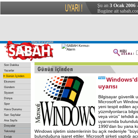
Şu an
3 Ocak 2006 -
Bugüne ait sabah.com
Son Dakika
Yazarlar
»
Günün İçinden
Windows'da
Ekonomi
uyarısı
Gündem
Siyaset
Bilgisayar güvenlik 
Dünya
Microsoft'un Window
Spor
yeni tespit edilen aç
Hava Durumu
yüzmilyonlarca bilgi
Sarı Sayfalar
veya virüs'' tehdidi 
Ana Sayfa
uyarısında bulundul
1990'dan bu yana ku
Dosyalar
Windows işletim sistemlerinin bu açık nedeniyle ''büyük
Teknoloji
bulunduğuna işaret ettiler. Microsoft şirketi yaptığı a
Emlak