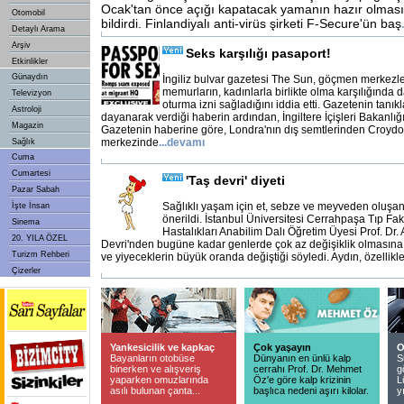
Ocak'tan önce açığı kapatacak yamanın hazır olması
Otomobil
bildirdi. Finlandiyalı anti-virüs şirketi F-Secure'ün baş
.
Detaylı Arama
Arşiv
Seks karşılığı pasaport!
Etkinlikler
Günaydın
İngiliz bulvar gazetesi The Sun, göçmen merkezle
memurların, kadınlarla birlikte olma karşılığında 
Televizyon
oturma izni sağladığını iddia etti. Gazetenin tanıkl
Astroloji
dayanarak verdiği haberin ardından, İngiltere İçişleri Bakanlığı
Magazin
Gazetenin haberine göre, Londra'nın dış semtlerinden Croydo
merkezinde
...
devamı
Sağlık
Cuma
Cumartesi
'Taş devri' diyeti
Pazar Sabah
Sağlıklı yaşam için et, sebze ve meyveden oluşan ''
İşte İnsan
önerildi. İstanbul Üniversitesi Cerrahpaşa Tıp Fa
Sinema
Hastalıkları Anabilim Dalı Öğretim Üyesi Prof. Dr.
20. YILA ÖZEL
Devri'nden bugüne kadar genlerde çok az değişiklik olmasına k
Turizm Rehberi
ve yiyeceklerin büyük oranda değiştiği söyledi. Aydın, özellikl
Çizerler
Yankesicilik ve kapkaç
Çok yaşayın
O
Bayanların otobüse
Dünyanın en ünlü kalp
S
binerken ve alışveriş
cerrahı Prof. Dr. Mehmet
g
yaparken omuzlarında
Öz'e göre kalp krizinin
L
asılı bulunan çanta...
başlıca nedeni aşırı kilolar.
y