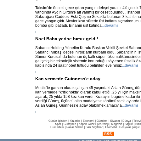
Taksim'de önceki gece çıkan yangın dehşet yarattı. 4'ü çocuk 7 
yangında Aydın Girgin'e ait yanmış bir ceset bulundu. İstanbul
Sakızağacı Caddesi Eski Çeşme Sokak'ta bulunan 3 katlı binan
gece yangın çıktı. Alevler kısa sürede üst katlara sıçrarken, mut
bomba gibi patladı. Binanın üst katında
...
devamı
Noel Baba yerine hırsız geldi!
Sabancı Holding Yönetim Kurulu Başkan Vekili Şevket Sabancı
Sabancı, yılbaşı gecesi hırsızların kurbanı oldu. Sabancı'nın İ
Sümer Korusu'nda bulunan üç katlı süper lüks malikânesinden
gelişmiş bir teknolojik sistemle korunduğu söylenen üstelik öze
kapısında 24 saat nöbet tuttuğu belirtilen eve hırsız
...
devamı
Kan vermede Guinness'e aday
Meclis'te garson olarak çalışan 45 yaşındaki Aslan Güneş, düny
kan vermede "kritik nokta" olarak kabul ettiği, 25 yıl için maks
aşarak, 25 yılda 158 kez kan verdi. Kızılay'ın bugüne kadar iki
verdiği Güneş, üçüncü altın madalyasını önümüzdeki aylarda 
Aslan Güneş, Guinness'e aday olabilmek amacıyla
...
devamı
Günün İçinden
|
Yazarlar
|
Ekonomi
|
Gündem
|
Siyaset
|
Dünya |
Telev
Spor
|
Günaydın
|
Kapak Güzeli
|
Astroloji
|
Magazin
|
Sağlık
|
Bizi
Cumartesi
|
Pazar Sabah
|
Sarı Sayfalar
|
Otomobil
|
Dosyalar
|
Arşiv