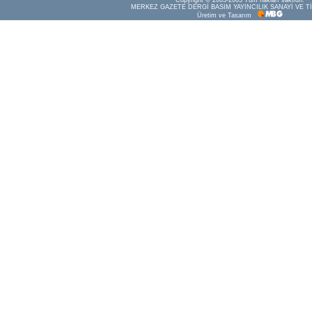
Copyright © 2003-2005 Tüm hakları saklıdır.
MERKEZ GAZETE DERGİ BASIM YAYINCILIK SANAYİ VE Tİ
Üretim ve Tasarım