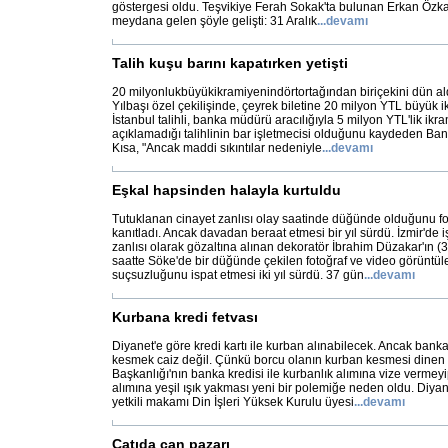
göstergesi oldu. Teşvikiye Ferah Sokak'ta bulunan Erkan Özkan
meydana gelen şöyle gelişti: 31 Aralık
...
devamı
Talih kuşu barını kapatırken yetişti
20 milyonlukbüyükikramiyenindörtortağından biriçekini dün ald
Yılbaşı özel çekilişinde, çeyrek biletine 20 milyon YTL büyük 
İstanbul talihli, banka müdürü aracılığıyla 5 milyon YTL'lik ikra
açıklamadığı talihlinin bar işletmecisi olduğunu kaydeden B
Kısa, "Ancak maddi sıkıntılar nedeniyle
...
devamı
Eşkal hapsinden halayla kurtuldu
Tutuklanan cinayet zanlısı olay saatinde düğünde olduğunu fot
kanıtladı. Ancak davadan beraat etmesi bir yıl sürdü. İzmir'de i
zanlısı olarak gözaltına alınan dekoratör İbrahim Düzakar'ın (30
saatte Söke'de bir düğünde çekilen fotoğraf ve video görüntül
suçsuzluğunu ispat etmesi iki yıl sürdü. 37 gün
...
devamı
Kurbana kredi fetvası
Diyanet'e göre kredi kartı ile kurban alınabilecek. Ancak banka
kesmek caiz değil. Çünkü borcu olanın kurban kesmesi dinen ya
Başkanlığı'nın banka kredisi ile kurbanlık alımına vize vermeyi
alımına yeşil ışık yakması yeni bir polemiğe neden oldu. Diyan
yetkili makamı Din İşleri Yüksek Kurulu üyesi
...
devamı
Çatıda can pazarı