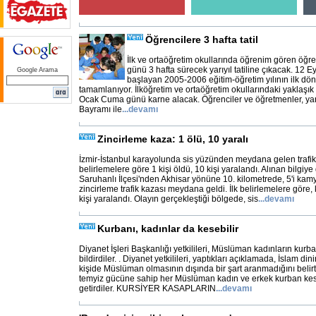
Öğrencilere 3 hafta tatil
İlk ve ortaöğretim okullarında öğrenim gören öğr
günü 3 hafta sürecek yarıyıl tatiline çıkacak. 12 E
Google Arama
başlayan 2005-2006 eğitim-öğretim yılının ilk dön
tamamlanıyor. İlköğretim ve ortaöğretim okullarındaki yaklaşık
Ocak Cuma günü karne alacak. Öğrenciler ve öğretmenler, yarıy
Bayramı ile
...
devamı
Zincirleme kaza: 1 ölü, 10 yaralı
İzmir-İstanbul karayolunda sis yüzünden meydana gelen trafik 
belirlemelere göre 1 kişi öldü, 10 kişi yaralandı. Alınan bilgiy
Saruhanlı İlçesi'nden Akhisar yönüne 10. kilometrede, 5'i kamy
zincirleme trafik kazası meydana geldi. İlk belirlemelere göre,
kişi yaralandı. Olayın gerçekleştiği bölgede, sis
...
devamı
Kurbanı, kadınlar da kesebilir
Diyanet İşleri Başkanlığı yetkilileri, Müslüman kadınların kurb
bildirdiler. . Diyanet yetkilileri, yaptıkları açıklamada, İslam d
kişide Müslüman olmasının dışında bir şart aranmadığını belirttile
temyiz gücüne sahip her Müslüman kadın ve erkek kurban keseb
getirdiler. KURSİYER KASAPLARIN
...
devamı