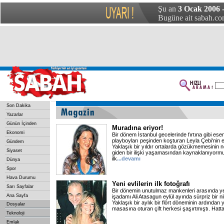
Şu an
3 Ocak 2006 -
Bugüne ait sabah.com
Son Dakika
Yazarlar
Günün İçinden
Muradına eriyor!
Ekonomi
Bir dönem İstanbul gecelerinde fırtına gibi esen
playboyları peşinden koşturan Leyla Çebi'nin
Gündem
Yaklaşık bir yıldır ortalarda gözükmemesinin n
Siyaset
giden bir ilişki yaşamasından kaynaklanıyormu
ilk
...devamı
Dünya
Spor
Hava Durumu
Yeni evlilerin ilk fotoğrafı
Sarı Sayfalar
Bir dönemin unutulmaz mankenleri arasında ye
Ana Sayfa
işadamı Ali Atasagun eylül ayında sürpriz bir ni
Yaklaşık bir aylık bir flört döneminin ardından y
Dosyalar
masasına oturan çift herkesi şaşırtmıştı. Hatta 
Teknoloji
Emlak