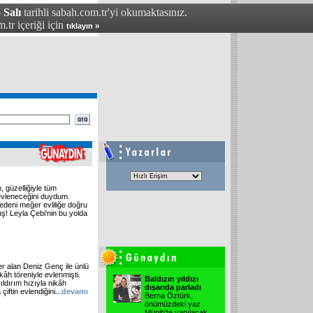
 Salı
tarihli sabah.com.tr'yi okumaktasınız.
.tr içeriği için
tıklayın »
, güzelliğiyle tüm
 evleneceğini duydum.
edeni meğer evliliğe doğru
ş! Leyla Çebi'nin bu yolda
r alan Deniz Genç ile ünlü
kâh töreniyle evlenmişti.
Baldızın yıldızı
ıldırım hızıyla nikâh
dışarıda parladı
çiftin evlendiğini
...devamı
Berna Öztürk,
önümüzdeki yaz
Münih'te yapılacak