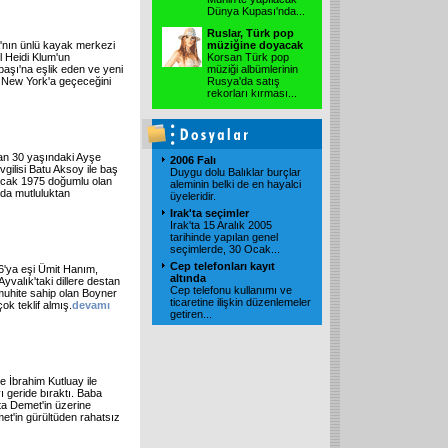
Dünya Kupası'nda
...
Ruslar, Türk pop
a'nın ünlü kayak merkezi
müziğine doyacak
l Heidi Klum'un
Korsan Türk pop
başı'na eşlik eden ve yeni
müziği albümlerinin
n New York'a geçeceğini
Rusya'da satış
rekorları kırması
...
lan 30 yaşındaki Ayşe
2006 Falı
gilisi Batu Aksoy ile baş
Duygu dolu Balıklar burçlar
Ocak 1975 doğumlu olan
aleminin belki de en hayalci
nda mutluluktan
üyeleridir.
Irak'ta seçimler
Irak'ta 15 Aralık 2005
tarihinde yapılan genel
seçimlerde, 30 Ocak
...
Cep telefonları kayıt
6'ya eşi Ümit Hanım,
altında
Ayvalık'taki dillere destan
Cep telefonu kullanımı ve
 muhite sahip olan Boyner
ticaretine ilişkin düzenlemeler
çok teklif almış.
devamı
getiren
...
e İbrahim Kutluay ile
 geride bıraktı. Baba
ta Demet'in üzerine
met'in gürültüden rahatsız