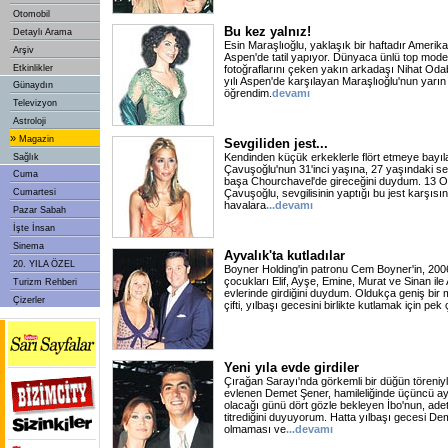
Otomobil
Bu kez yalnız!
Detaylı Arama
Esin Maraşlıoğlu, yaklaşık bir haftadır Amerik
Arşiv
Aspen'de tatil yapıyor. Dünyaca ünlü top mode
Etkinlikler
fotoğraflarını çeken yakın arkadaşı Nihat Oda
yılı Aspen'de karşılayan Maraşlıoğlu'nun yarı
Günaydın
öğrendim.
devamı
Televizyon
Astroloji
»
Magazin
Sevgiliden jest...
Kendinden küçük erkeklerle flört etmeye bayı
Sağlık
Çavuşoğlu'nun 31'inci yaşına, 27 yaşındaki sev
Cuma
başa Chourchavel'de gireceğini duydum. 13 
Cumartesi
Çavuşoğlu, sevgilisinin yaptığı bu jest karşısı
havalara
...devamı
Pazar Sabah
İşte İnsan
Sinema
Ayvalık'ta kutladılar
20. YILA ÖZEL
Boyner Holding'in patronu Cem Boyner'in, 200
çocukları Elif, Ayşe, Emine, Murat ve Sinan ile 
Turizm Rehberi
evlerinde girdiğini duydum. Oldukça geniş bir
Çizerler
çifti, yılbaşı gecesini birlikte kutlamak için pek 
Yeni yıla evde girdiler
Çırağan Sarayı'nda görkemli bir düğün töreniyl
evlenen Demet Şener, hamileliğinde üçüncü ayı
olacağı günü dört gözle bekleyen İbo'nun, ade
titrediğini duyuyorum. Hatta yılbaşı gecesi De
olmaması ve
...devamı