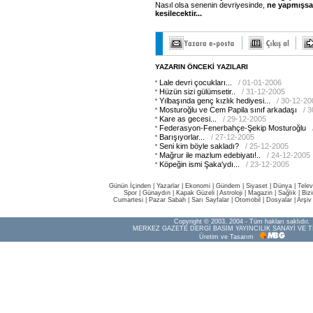
Nasıl olsa senenin devriyesinde,
ne
yapmışsa
kesilecektir...
YAZARIN ÖNCEKİ YAZILARI
Lale devri çocukları...
/ 01-01-2006
Hüzün sizi gülümsetir..
/ 31-12-2005
Yılbaşında genç kızlık hediyesi...
/ 30-12-20
Mosturoğlu ve Cem Papila sınıf arkadaşı
/ 
Kare as gecesi...
/ 29-12-2005
Federasyon-Fenerbahçe-Şekip Mosturoğlu
Barışıyorlar...
/ 27-12-2005
Seni kim böyle sakladı?
/ 25-12-2005
Mağrur ile mazlum edebiyatı!..
/ 24-12-2005
Köpeğin ismi Şaka'ydı...
/ 23-12-2005
Günün İçinden
|
Yazarlar
|
Ekonomi
|
Gündem
|
Siyaset
|
Dünya |
Telev
Spor
|
Günaydın
|
Kapak Güzeli
|
Astroloji
|
Magazin
|
Sağlık
|
Biz
Cumartesi
|
Pazar Sabah
|
Sarı Sayfalar
|
Otomobil
|
Dosyalar
|
Arşiv
Copyright © 2003, 2004 - Tüm hakları saklıdır.
MERKEZ GAZETE DERGİ BASIM YAYINCILIK SANAYİ VE T
Üretim ve Tasarım