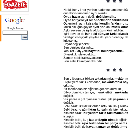
Ne ki, her yıl her yeninin kaderine tamamen hâk
öncekinin tamamen aynı olurdu...
Oysa
hayat
aynı değil,
değişkendir...
Oysa her
yeni
yıl
bir
öncekinden
farklısındır
Özlemlerin aynı kalsa da,
kendin
farklısındır..
Mutlu olduğun şeyler aynı olsa da,
mutlu
olm
Google Arama
Aşkı sevsen de
âşık
olduğun
kişi
farklıdır...
İşini sevsen de
işindeki
dünyan
farklı
olacakt
Verdiğin enerji yıla yayılsa da, yeni o enerjiyi
kılacaktır...
Hayat değişecektir...
Sen değişeceksindir...
Yeni
arzular,
yeni
hayatını
belirleyecektir...
Diyalektik işleyecektir...
Zaman sabit kalmayacaktır...
Sen sabit kalmayacaksındır...
Ben yılbaşında
birkaç
arkadaşımla,
mekân
m
Hiçbir yere takılı kalmadan,
mekânlardaki
hay
çıktım...
Bir mekândan bir diğerine gezdim durdum...
Biliyordum ki, içten içe, merak ettiğim
mekânla
değildir...
Vur patlasın çal oynasın dürtüsüyle
yaşanan
değildir...
Belki biraz, ikili deliliklerden artık sıkılmış olma
Belki biraz, o
ağırlıktan
kurtulmak
istemektir..
Kim bilir biraz,
bir
yerlere
fazla
takılmadan,
t
isteğidir...
Kim bilir belki,
kuş
kadar
özgür
olma
isteğidir..
Kim bilir belki
aşkı
bulmadan
bir
parça
nefes
Kim bilir belki de
hayatı
tamamen
değiştirme