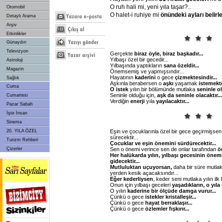
O ruh hali mi, yeni yıla taşar?..
Otomobil
O halet-i ruhiye mi
önündeki
ayları
belirle
Detaylı Arama
Arşiv
Etkinlikler
Günaydın
Televizyon
Gerçekte
biraz
öyle,
biraz
başkadır...
Yılbaşı özel bir gecedir...
Astroloji
Yılbaşında yaptıkların
sana
özeldir...
Magazin
Önemsemiş ve yapmışsındır...
Hayatının
kaderini
o gece
çizmektesindir...
Sağlık
Aşkınla berabersen o
aşkı
yaşamak
istemekte
Cuma
O
istek
yılın bir bölümünde mutlaka
seninle
ol
Seninle olduğu için,
aşk
da
seninle
olacaktır...
Cumartesi
Verdiğin
enerji
yıla
yayılacaktır...
Pazar Sabah
İşte İnsan
Sinema
Eşin ve çocuklarınla özel bir gece geçirmişsen,
20. YILA ÖZEL
sürecektir...
Turizm Rehberi
Çocuklar
ve
eşin
önemini
sürdürecektir...
Sen o önemi verince sen de onlar tarafından
ö
Çizerler
Her
halükarda
yılın,
yılbaşı
gecesinin
önem
gidecektir...
Mutluluktan
uçuyorsan,
daha bir süre mutlak
yerden kesik açacaksındır...
Eğer
kederliysen
, keder seni mutlaka yılın ilk 
Onun için yılbaşı geceleri
yaşadıkların,
o
yıla
O yılın
kaderine
bir
ölçüde
damga
vurur...
Çünkü o gece
istekler
kristalleşir...
Çünkü o gece
hayat
berraklaşır...
Çünkü o gece
özlemler
fışkırır...