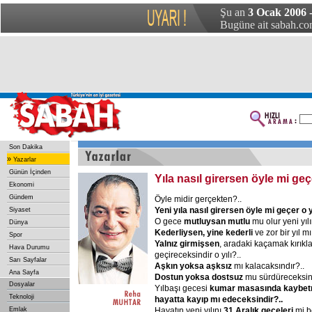
Şu an
3 Ocak 2006 -
Bugüne ait sabah.com
Son Dakika
»
Yazarlar
Günün İçinden
Yıla nasıl girersen öyle mi geç
Ekonomi
Gündem
Öyle midir gerçekten?..
Yeni
yıla
nasıl
girersen
öyle
mi
geçer
o
y
Siyaset
O gece
mutluysan
mutlu
mu olur yeni yılı
Dünya
Kederliysen,
yine
kederli
ve zor bir yıl m
Spor
Yalnız
girmişsen
, aradaki kaçamak kırıkl
Hava Durumu
geçireceksindir o yılı?..
Sarı Sayfalar
Aşkın
yoksa
aşksız
mı kalacaksındır?..
Ana Sayfa
Dostun
yoksa
dostsuz
mu sürdüreceksind
Dosyalar
Yılbaşı gecesi
kumar
masasında
kaybet
Teknoloji
hayatta
kayıp
mı
edeceksindir?..
Emlak
Hayatın yeni yılını
31
Aralık
geceleri
mi be