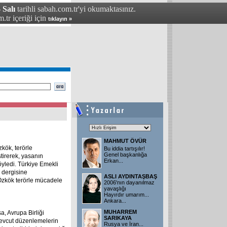
 Salı
tarihli sabah.com.tr'yi okumaktasınız.
.tr içeriği için
tıklayın »
MAHMUT ÖVÜR
kök, terörle
Bu iddia tartışılır!
Genel başkanlığa
tirerek, yasanın
Erkan...
öyledi. Türkiye Emekli
" dergisine
ASLI AYDINTAŞBAŞ
Özkök terörle mücadele
2006'nın dayanılmaz
yavaşlığı
Hayırdır umarım...
Ankara...
MUHARREM
, Avrupa Birliği
SARIKAYA
Mevcut düzenlemelerin
Rusya ve İran...