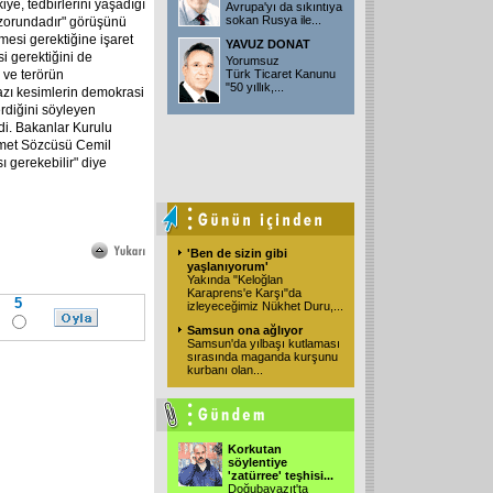
iye, tedbirlerini yaşadığı
Avrupa'yı da sıkıntıya
sokan Rusya ile...
 zorundadır" görüşünü
mesi gerektiğine işaret
YAVUZ DONAT
 gerektiğini de
Yorumsuz
r ve terörün
Türk Ticaret Kanunu
"50 yıllık,...
Bazı kesimlerin demokrasi
erdiğini söyleyen
di. Bakanlar Kurulu
ümet Sözcüsü Cemil
ı gerekebilir" diye
'Ben de sizin gibi
yaşlanıyorum'
Yakında "Keloğlan
Karaprens'e Karşı"da
5
izleyeceğimiz Nükhet Duru,...
Samsun ona ağlıyor
Samsun'da yılbaşı kutlaması
sırasında maganda kurşunu
kurbanı olan...
Korkutan
söylentiye
'zatürree' teşhisi...
Doğubayazıt'ta