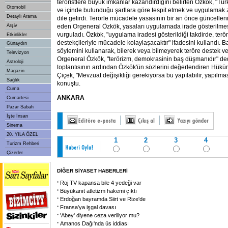
teröristlere büyük imkanlar kazandırdığını belirten Özkök, "Türk
Otomobil
ve içinde bulunduğu şartlara göre tespit etmek ve uygulamak
Detaylı Arama
dile getirdi. Terörle mücadele yasasının bir an önce güncellen
Arşiv
eden Orgeneral Özkök, yasaları uygulamada irade gösterilmesi
vurguladı. Özkök, "uygulama iradesi gösterildiği takdirde, terö
Etkinlikler
destekçileriyle mücadele kolaylaşacaktır" ifadesini kullandı. 
Günaydın
söylemini kullanarak, bilerek veya bilmeyerek teröre destek v
Televizyon
Orgeneral Özkök, "terörizm, demokrasinin baş düşmanıdır" de
Astroloji
toplantısının ardından Özkök'ün sözlerini değerlendiren Hük
Magazin
Çiçek, "Mevzuat değişikliği gerekiyorsa bu yapılabilir, yapılmas
Sağlık
konuştu.
Cuma
ANKARA
Cumartesi
Pazar Sabah
İşte İnsan
Sinema
20. YILA ÖZEL
1
2
3
4
Turizm Rehberi
Çizerler
DİĞER SİYASET HABERLERİ
Roj TV kapansa bile 4 yedeği var
Büyükanıt atletizm hakemi çıktı
Erdoğan bayramda Siirt ve Rize'de
Fransa'ya işgal davası
'Abey' diyene ceza veriliyor mu?
Amanos Dağı'nda üs iddiası