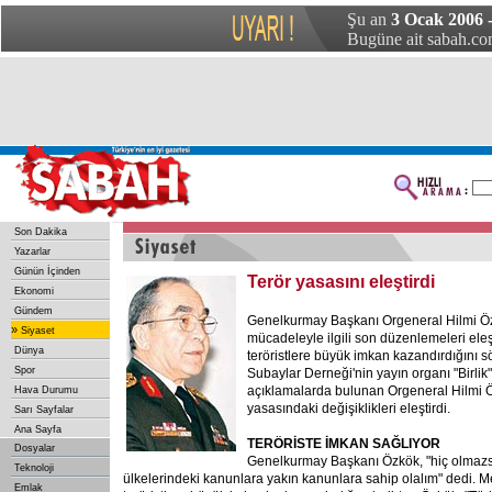
Şu an
3 Ocak 2006 -
Bugüne ait sabah.com
Son Dakika
Yazarlar
Günün İçinden
Terör yasasını eleştirdi
Ekonomi
Gündem
Genelkurmay
Başkanı Orgeneral Hilmi Öz
»
Siyaset
mücadeleyle ilgili son düzenlemeleri eleş
Dünya
teröristlere büyük imkan kazandırdığını s
Spor
Subaylar Derneği'nin yayın organı "Birlik
açıklamalarda bulunan Orgeneral Hilmi 
Hava Durumu
yasasındaki değişiklikleri eleştirdi.
Sarı Sayfalar
Ana Sayfa
TERÖRİSTE İMKAN SAĞLIYOR
Dosyalar
Genelkurmay Başkanı Özkök, "hiç olmazsa
Teknoloji
ülkelerindeki kanunlara yakın kanunlara sahip olalım" dedi. 
Emlak