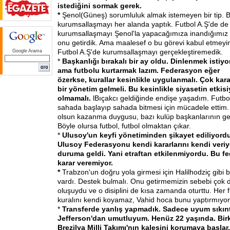
istediğini sormak gerek.
*
Şenol
(Güneş) sorumluluk almak istemeyen bir tip. B
kurumsallaşmayı her alanda yaptık. Futbol A.Ş'de de
kurumsallaşmayı Şenol'la yapacağımıza inandığımız 
onu getirdik. Ama maalesef o bu görevi kabul etmeyi
Futbol A.Ş'de kurumsallaşmayı gerçekleştiremedik.
Google Arama
*
Başkanlığı bırakalı bir ay oldu. Dinlenmek istiy
ama futbolu kurtarmak lazım. Federasyon eğer
özerkse, kurallar kesinlikle uygulanmalı. Çok kara
bir yönetim gelmeli. Bu kesinlikle siyasetin etkisi
olmamalı.
lBıçakcı geldiğinde endişe yaşadım. Futbo
sahada başlayıp sahada bitmesi için mücadele ettim
olsun kazanma duygusu, bazı kulüp başkanlarının getird
Böyle olursa futbol, futbol olmaktan çıkar.
*
Ulusoy'un keyfi yönetiminden şikayet ediliyord
Ulusoy Federasyonu kendi kararlarını kendi veriy
duruma geldi. Yani etraftan etkilenmiyordu. Bu f
karar veremiyor.
*
Trabzon'un doğru yola girmesi için Halilhodziç gibi b
vardı. Destek bulmalı. Onu getirmemizin sebebi çok di
oluşuydu ve o disiplini de kısa zamanda oturttu. Her 
kuralını kendi koyamaz, Vahid hoca bunu yaptırmıyor
*
Transferde yanlış yapmadık. Sadece uyum sıkıntı
Jefferson'dan umutluyum. Henüz 22 yaşında. Bir
Brezilya Milli Takımı'nın kalesini korumaya başla