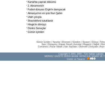
Kartal'da yaprak dökümü
2. Abramovich
Futbol dünyası Ergin'e danışacak
Almanya'nın en iyisi Nuri Şahin
Utah çıkışta
Shackleford tutuklandı
Hingis'in dönüşü
Dünkü Sonuçlar
Günün içinden
Günün İçinden
|
Yazarlar
|
Ekonomi
|
Gündem
|
Siyaset
|
Dünya |
Telev
Spor
|
Günaydın
|
Kapak Güzeli
|
Astroloji
|
Magazin
|
Sağlık
|
Biz
Cumartesi
|
Pazar Sabah
|
Sarı Sayfalar
|
Otomobil
|
Dosyalar
|
Arşiv
Copyright © 2003, 2004 - Tüm hakları saklıdır.
MERKEZ GAZETE DERGİ BASIM YAYINCILIK SANAYİ VE T
Üretim ve Tasarım