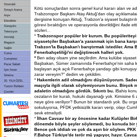
Otomobil
Kötü sonuçlardan sonra genel kurul kararı alan ve a
Detaylı Arama
Trabzonspor Başkanı Atay Aktuğ'dan olay açıklamalar
Arşiv
dergisine konuşan Aktuğ, Trabzon'a siyaset bulaştırılm
Etkinlikler
görevi bıraktığını ve operasyonla devrildiğini ifade ett
Günaydın
sözleri...
Televizyon
*
Trabzonspor popüler bir kurum. Bu popüleriteyi
Astroloji
siyasetçiler Başbakan'a yaranmak için bana karşı 
Magazin
Trabzon'la Başbakan'ı barıştırmak istediler. Ama
Sağlık
Fenerbahçeliliği'ni değiştirecek halleri yok.
Cuma
*
Ben aday olsam yine seçilirdim. Ama kulübe siyaset b
Cumartesi
Başbakan, Sümer zamanında Fenerbahçe'nin saha k
Pazar Sabah
başlayan açık açık Fenerbahçe yandaşı gibi konuşuy
İşte İnsan
zarar vereyim?" dedim ve çekildim.
Sinema
*
Hakemlerin adil olmadığını düşünüyorum. Sad
20. YILA ÖZEL
maçıyla ilgili olarak söylemiyorum bunu. Birçok m
Turizm Rehberi
adaletin olmadığını gördük. Sıkıntı bu.
lBahis kon
Çizerler
cezaların bir kuralı, hukuki dayanağı yok. Kimisine 6 a
neye göre veriliyor? Bunun bir standardı yok. Bu orga
sokuluyorsa, PFDK yetkisizlik kararı verip, olayı Cumh
sevk etmeliydi.
*
İlhan Cavcav bir ay öncesine kadar Kulüpler Birl
dönemde böyle şeyler söylemedi, bu konuda bir y
Bence çok iddialı ve çok da aşırı bir söylem. PKK 
F.Bahçe Türkiye'de terör mü yapıyor, hayır. Cavc