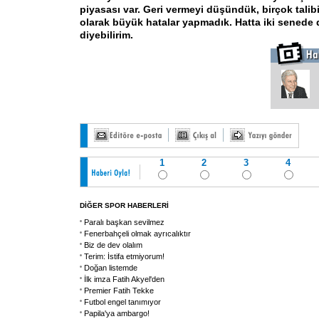
piyasası var. Geri vermeyi düşündük, birçok talibi
olarak büyük hatalar yapmadık. Hatta iki senede 
diyebilirim.
1
2
3
4
DİĞER SPOR HABERLERİ
Paralı başkan sevilmez
Fenerbahçeli olmak ayrıcalıktır
Biz de dev olalım
Terim: İstifa etmiyorum!
Doğan listemde
İlk imza Fatih Akyel'den
Premier Fatih Tekke
Futbol engel tanımıyor
Papila'ya ambargo!