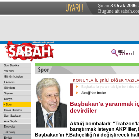
Şu an
3 Ocak 2006 -
Bugüne ait sabah.com
Son Dakika
Yazarlar
Günün İçinden
Ekonomi
Başbakan'a yaranmak için beni devirdi
Gündem
Aktuğ'dan İnciler
Siyaset
Dünya
Başbakan'a yaranmak iç
»
Spor
devirdiler
Hava Durumu
Sarı Sayfalar
Ana Sayfa
Aktuğ bombaladı: "Trabzon'l
Dosyalar
barıştırmak isteyen AKP'liler,
Teknoloji
Başbakan'ın F.Bahçeliliği'ni değiştirecek halle
Emlak