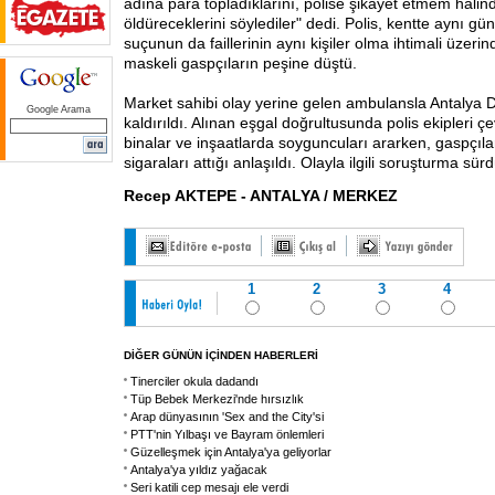
adına para topladıklarını, polise şikayet etmem halin
öldüreceklerini söylediler" dedi. Polis, kentte aynı g
suçunun da faillerinin aynı kişiler olma ihtimali üzer
maskeli gaspçıların peşine düştü.
Market sahibi olay yerine gelen ambulansla Antalya 
Google Arama
kaldırıldı. Alınan eşgal doğrultusunda polis ekipleri 
binalar ve inşaatlarda soyguncuları ararken, gaspçıl
sigaraları attığı anlaşıldı. Olayla ilgili soruşturma sür
Recep AKTEPE - ANTALYA / MERKEZ
1
2
3
4
DİĞER GÜNÜN İÇİNDEN HABERLERİ
Tinerciler okula dadandı
Tüp Bebek Merkezi'nde hırsızlık
Arap dünyasının 'Sex and the City'si
PTT'nin Yılbaşı ve Bayram önlemleri
Güzelleşmek için Antalya'ya geliyorlar
Antalya'ya yıldız yağacak
Seri katili cep mesajı ele verdi