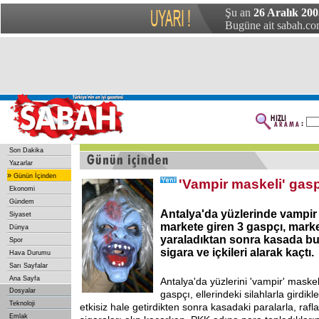
Şu an
26 Aralık 200
Bugüne ait sabah.com
Son Dakika
Yazarlar
»
Günün İçinden
'Vampir maskeli' gasp
Ekonomi
Gündem
Antalya'da yüzlerinde vampir
Siyaset
markete giren 3 gaspçı, marke
Dünya
yaraladıktan sonra kasada bu
Spor
sigara ve içkileri alarak kaçtı.
Hava Durumu
Sarı Sayfalar
Ana Sayfa
Antalya'da yüzlerini 'vampir' maskel
Dosyalar
gaspçı, ellerindeki silahlarla girdikl
Teknoloji
etkisiz hale getirdikten sonra kasadaki paralarla, rafla
Emlak