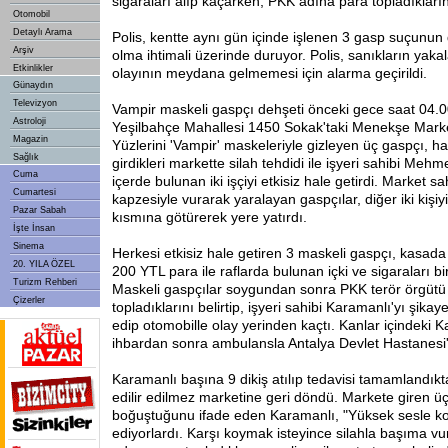
sigaraları alıp kaçarken, PKK adına para topladıkların
Otomobil
Detaylı Arama
Polis, kentte aynı gün içinde işlenen 3 gasp suçunun da
Arşiv
olma ihtimali üzerinde duruyor. Polis, sanıkların yak
Etkinlikler
olayının meydana gelmemesi için alarma geçirildi.
Günaydın
Televizyon
Vampir maskeli gaspçı dehşeti önceki gece saat 04.0
Astroloji
Yeşilbahçe Mahallesi
1450 Sokak'taki Menekşe Marke
Magazin
Yüzlerini 'Vampir' maskeleriyle gizleyen üç gaspçı, 
Sağlık
girdikleri markette silah tehdidi ile işyeri sahibi Meh
Cuma
içerde bulunan iki işçiyi etkisiz hale getirdi. Market sa
Cumartesi
kapzesiyle vurarak yaralayan gaspçılar, diğer iki kişi
Pazar Sabah
kısmına götürerek yere yatırdı.
İşte İnsan
Sinema
Herkesi etkisiz hale getiren 3 maskeli gaspçı, kasad
20. YILA ÖZEL
200 YTL para ile raflarda bulunan içki ve sigaraları b
Turizm Rehberi
Maskeli gaspçılar soygundan sonra PKK terör örgütü
Çizerler
topladıklarını belirtip, işyeri sahibi Karamanlı'yı şikaye
edip otomobille olay yerinden kaçtı. Kanlar içindeki K
ihbardan sonra ambulansla Antalya Devlet Hastanesi'n
Karamanlı başına 9 dikiş atılıp tedavisi tamamlandık
edilir edilmez marketine geri döndü. Markete giren ü
boğuştuğunu ifade eden Karamanlı, "Yüksek sesle kon
ediyorlardı. Karşı koymak isteyince silahla başıma v