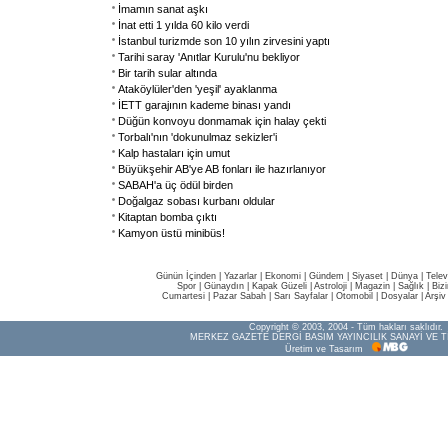
İmamın sanat aşkı
İnat etti 1 yılda 60 kilo verdi
İstanbul turizmde son 10 yılın zirvesini yaptı
Tarihi saray 'Anıtlar Kurulu'nu bekliyor
Bir tarih sular altında
Ataköylüler'den 'yeşil' ayaklanma
İETT garajının kademe binası yandı
Düğün konvoyu donmamak için halay çekti
Torbalı'nın 'dokunulmaz sekizler'i
Kalp hastaları için umut
Büyükşehir AB'ye AB fonları ile hazırlanıyor
SABAH'a üç ödül birden
Doğalgaz sobası kurbanı oldular
Kitaptan bomba çıktı
Kamyon üstü minibüs!
Günün İçinden
|
Yazarlar
|
Ekonomi
|
Gündem
|
Siyaset
|
Dünya |
Telev
Spor
|
Günaydın
|
Kapak Güzeli
|
Astroloji
|
Magazin
|
Sağlık
|
Biz
Cumartesi
|
Pazar Sabah
|
Sarı Sayfalar
|
Otomobil
|
Dosyalar
|
Arşiv
Copyright © 2003, 2004 - Tüm hakları saklıdır.
MERKEZ GAZETE DERGİ BASIM YAYINCILIK SANAYİ VE T
Üretim ve Tasarım