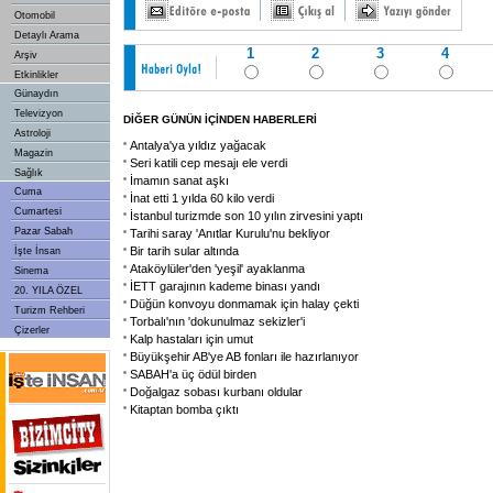
Otomobil
Detaylı Arama
1
2
3
4
Arşiv
Etkinlikler
Günaydın
Televizyon
DİĞER GÜNÜN İÇİNDEN HABERLERİ
Astroloji
Antalya'ya yıldız yağacak
Magazin
Seri katili cep mesajı ele verdi
Sağlık
İmamın sanat aşkı
Cuma
İnat etti 1 yılda 60 kilo verdi
Cumartesi
İstanbul turizmde son 10 yılın zirvesini yaptı
Pazar Sabah
Tarihi saray 'Anıtlar Kurulu'nu bekliyor
Bir tarih sular altında
İşte İnsan
Ataköylüler'den 'yeşil' ayaklanma
Sinema
İETT garajının kademe binası yandı
20. YILA ÖZEL
Düğün konvoyu donmamak için halay çekti
Turizm Rehberi
Torbalı'nın 'dokunulmaz sekizler'i
Çizerler
Kalp hastaları için umut
Büyükşehir AB'ye AB fonları ile hazırlanıyor
SABAH'a üç ödül birden
Doğalgaz sobası kurbanı oldular
Kitaptan bomba çıktı