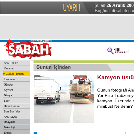
Şu an
26 Aralık 200
Bugüne ait sabah.com
Son Dakika
Yazarlar
»
Günün İçinden
Kamyon üstü
Ekonomi
Gündem
Günün fotoğrafı An
Siyaset
Yer Rize-Trabzon yol
Dünya
kamyon. Üzerinde e
Spor
minibüs! Ne denir? 
Hava Durumu
Sarı Sayfalar
Ana Sayfa
Dosyalar
Teknoloji
Emlak