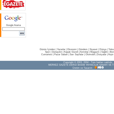
Google Arama
Günün İçinden
|
Yazarlar
|
Ekonomi
|
Gündem
|
Siyaset
|
Dünya |
Telev
Spor
|
Günaydın
|
Kapak Güzeli
|
Astroloji
|
Magazin
|
Sağlık
|
Biz
Cumartesi
|
Pazar Sabah
|
Sarı Sayfalar
|
Otomobil
|
Dosyalar
|
Arşiv
Copyright © 2003, 2004 - Tüm hakları saklıdır.
MERKEZ GAZETE DERGİ BASIM YAYINCILIK SANAYİ VE T
Üretim ve Tasarım