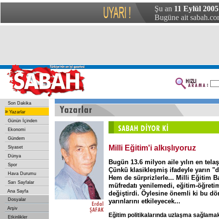
Şu an
11 Eylül 2005
Bugüne ait sabah.com
Son Dakika
»
Yazarlar
Günün İçinden
Ekonomi
Gündem
Milli Eğitim'i alkışlıyoruz
Siyaset
Dünya
Bugün 13.6 milyon aile yılın en tela
Spor
Çünkü klasikleşmiş ifadeyle yarın "de
Hava Durumu
Hem de sürprizlerle... Milli Eğitim 
Sarı Sayfalar
müfredatı yenilemedi, eğitim-öğretim
Ana Sayfa
değiştirdi. Öylesine önemli ki bu d
Dosyalar
yarınlarını etkileyecek...
Arşiv
Eğitim
politikalarında
uzlaşma
sağlamak
Etkinlikler