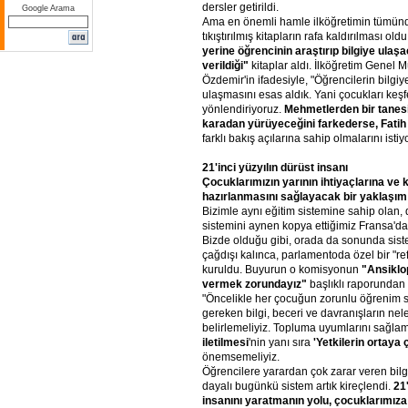
dersler getirildi.
Google Arama
Ama en önemli hamle ilköğretimin tümünde
tıkıştırılmış kitapların rafa kaldırılması old
yerine
öğrencinin
araştırıp
bilgiye
ulaşa
verildiği"
kitaplar aldı. İlköğretim Genel 
Özdemir'in ifadesiyle, "Öğrencilerin bilgiy
ulaşmasını esas aldık. Yani çocukları ke
yönlendiriyoruz.
Mehmetlerden
bir
tanes
karadan
yürüyeceğini
farkederse,
Fatih
farklı bakış açılarına sahip olmalarını istiy
21'inci
yüzyılın
dürüst
insanı
Çocuklarımızın
yarının
ihtiyaçlarına
ve
k
hazırlanmasını
sağlayacak
bir
yaklaşım
Bizimle aynı eğitim sistemine sahip olan,
sistemini aynen kopya ettiğimiz Fransa'da
Bizde olduğu gibi, orada da sonunda siste
çağdışı kalınca, parlamentoda özel bir "r
kuruldu. Buyurun o komisyonun
"Ansiklo
vermek
zorundayız"
başlıklı raporundan
"Öncelikle her çocuğun zorunlu öğrenim 
gereken bilgi, beceri ve davranışların ne
belirlemeliyiz. Topluma uyumlarını sağlam
iletilmesi
'nin yanı sıra
'Yetkilerin
ortaya
önemsemeliyiz.
Öğrencilere yarardan çok zarar veren bi
dayalı bugünkü sistem artık kireçlendi.
21'
insanını
yaratmanın
yolu,
çocuklarımıza