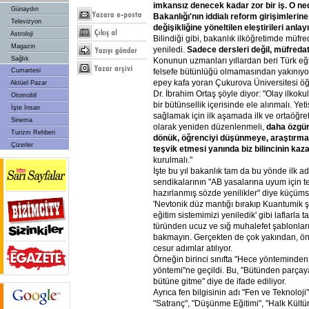
imkansız
denecek
kadar
zor
bir
iş.
O
ne
Günaydın
Bakanlığı'nın
iddialı
reform
girişimlerine
Televizyon
değişikliğine
yöneltilen
eleştirileri
anlayı
Astroloji
Bilindiği gibi, bakanlık ilköğretimde müfr
Magazin
yeniledi.
Sadece
dersleri
değil,
müfredat
Sağlık
Konunun uzmanları yıllardan beri Türk eği
felsefe bütünlüğü olmamasından yakınıyo
Cumartesi
epey kafa yoran Çukurova Üniversitesi öğ
Aktüel Pazar
Dr. İbrahim Ortaş şöyle diyor: "Olay ilkok
Otomobil
bir bütünsellik içerisinde ele alınmalı. Ye
İşte İnsan
sağlamak için ilk aşamada ilk ve ortaöğret
Sinema
olarak yeniden düzenlenmeli,
daha
özgür
Turizm Rehberi
dönük,
öğrenciyi
düşünmeye,
araştırm
Çizerler
teşvik
etmesi
yanında
biz
bilincinin
kaza
kurulmalı."
İşte bu yıl bakanlık tam da bu yönde ilk adı
sendikalarının "AB yasalarına uyum için 
hazırlanmış sözde yenilikler" diye küçüm
'Nevtonik düz mantığı bırakıp Kuantumik 
eğitim sistemimizi yeniledik' gibi laflarla 
türünden ucuz ve sığ muhalefet şablonlar
bakmayın. Gerçekten de çok yakından, ö
cesur adımlar atılıyor.
Örneğin birinci sınıfta "Hece yönteminden
yöntemi"ne geçildi. Bu, "Bütünden parçay
bütüne gitme" diye de ifade ediliyor.
Ayrıca fen bilgisinin adı "Fen ve Teknoloji" 
"Satranç", "Düşünme Eğitimi", "Halk Kültür