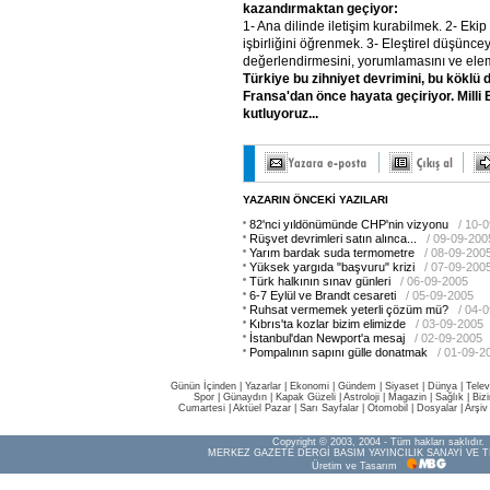
kazandırmaktan
geçiyor:
1- Ana dilinde iletişim kurabilmek. 2- Ekip
işbirliğini öğrenmek. 3- Eleştirel düşünceyi
değerlendirmesini, yorumlamasını ve elem
Türkiye
bu
zihniyet
devrimini,
bu
köklü
d
Fransa'dan
önce
hayata
geçiriyor.
Milli
kutluyoruz...
YAZARIN ÖNCEKİ YAZILARI
82'nci yıldönümünde CHP'nin vizyonu
/ 10-
Rüşvet devrimleri satın alınca...
/ 09-09-200
Yarım bardak suda termometre
/ 08-09-200
Yüksek yargıda "başvuru" krizi
/ 07-09-200
Türk halkının sınav günleri
/ 06-09-2005
6-7 Eylül ve Brandt cesareti
/ 05-09-2005
Ruhsat vermemek yeterli çözüm mü?
/ 04-
Kıbrıs'ta kozlar bizim elimizde
/ 03-09-2005
İstanbul'dan Newport'a mesaj
/ 02-09-2005
Pompalının sapını gülle donatmak
/ 01-09-2
Günün İçinden
|
Yazarlar
|
Ekonomi
|
Gündem
|
Siyaset
|
Dünya |
Telev
Spor
|
Günaydın
|
Kapak Güzeli
|
Astroloji
|
Magazin
|
Sağlık
|
Biz
Cumartesi
|
Aktüel Pazar
|
Sarı Sayfalar
|
Otomobil
|
Dosyalar
|
Arşiv
Copyright © 2003, 2004 - Tüm hakları saklıdır.
MERKEZ GAZETE DERGİ BASIM YAYINCILIK SANAYİ VE T
Üretim ve Tasarım