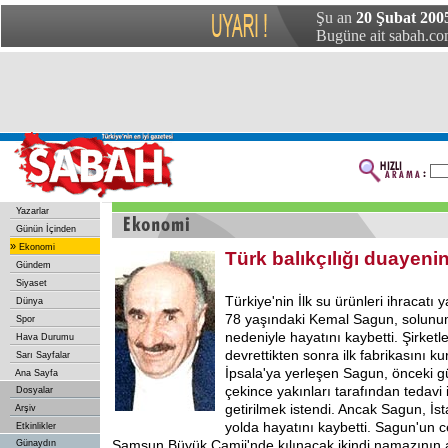
Şu an
20 Şubat 200
Bugüne ait sabah.com
Yazarlar
Günün İçinden
»
Ekonomi
Türk balıkçılığı duayenin
Gündem
Siyaset
Türkiye'nin İlk su ürünleri ihracatı
Dünya
78 yaşındaki Kemal Sagun, solunum 
Spor
nedeniyle hayatını kaybetti. Şirketl
Hava Durumu
devrettikten sonra ilk fabrikasını k
Sarı Sayfalar
İpsala'ya yerleşen Sagun, önceki g
Ana Sayfa
çekince yakınları tarafından tedavi i
Dosyalar
getirilmek istendi. Ancak Sagun, İ
Arşiv
yolda hayatını kaybetti. Sagun'un 
Etkinlikler
Samsun Büyük Camii'nde kılınacak ikindi namazının 
Günaydın