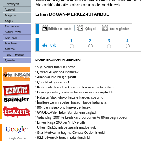
Mezarlık'taki aile kabristanına defnedilecek.
Televizyon
Astroloji
Erhan DOĞAN-MERKEZ-İSTANBUL
Magazin
Sağlık
Cumartesi
Aktüel Pazar
Otomobil
1
2
3
4
İşte İnsan
Sinema
Turizm Rehberi
DİĞER EKONOMİ HABERLERİ
Çizerler
5 yıl vadeli tahvil bu hafta
Çiftçiler AB'ye hazırlanacak
Almanlar bile bu işe şaştı!
Çanakkale geçilmez!
Körfez ülkelerindeki kaos zırhlı araca talebi patlattı
Boeing'in eski yöneticisi hapis cezasına çarptırıldı
Pakistan'daki otoyol krizine kardeş çözümü
İngiltere zehirli sosları topladı, bizde hâlâ rafta
904 tren istasyonu kiraya verilecek
GYODER'de Haluk Sur dönemi başladı
Vatandaş, 2004'te kredi kartı borcunun % 80'ini peşin ödedi
Enver Paşa 200 bin YTL'ye gitti
Ülker: Bisküvimizde zararlı madde yok
Star Medya'nın başına Cengiz Özdemir geldi
92.3 trilyonluk benzin taksitlendirildi
Google Arama