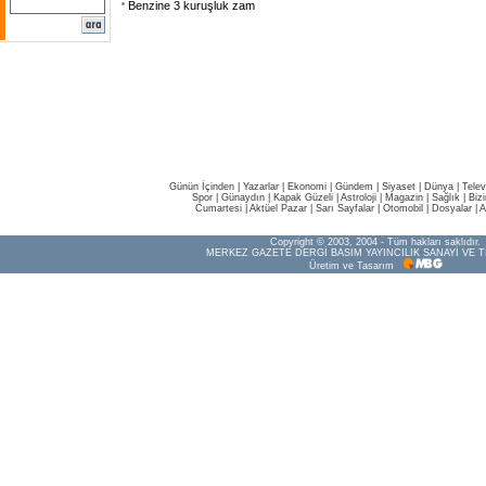
Benzine 3 kuruşluk zam
Günün İçinden
|
Yazarlar
|
Ekonomi
|
Gündem
|
Siyaset
|
Dünya |
Telev
Spor
|
Günaydın
|
Kapak Güzeli
|
Astroloji
|
Magazin
|
Sağlık
|
Biz
Cumartesi
|
Aktüel Pazar
|
Sarı Sayfalar
|
Otomobil
|
Dosyalar
|
A
Copyright © 2003, 2004 - Tüm hakları saklıdır.
MERKEZ GAZETE DERGİ BASIM YAYINCILIK SANAYİ VE T
Üretim ve Tasarım