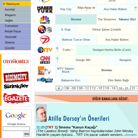
19:00
»
Televizyon
Bilge Alpay ile
H
Pop City
Ana Haber Bülteni
Astroloji
~
~
Magazin
Sinema
The Simpsons
Yabancı Dizi
Sağlık
Cumartesi
8. Etap
Dikkat Şahan Çıkabilir
Aktüel Pazar
Otomobil
Mahmut Tuncer Show
Ana Haber Bülteni
Sinema
Çizerler
B
Futbo ~
Stuttgart-Hertha Berlin (Canlı)
~
S
Design 360
Mangerie
~
MTV Yabancı
Sinema:
Müzik
Babasının Kızı
Elim Belim Bağlı
Google Arama
11:20
[
TRT 1
] Sinema "Kanun Kaçağı"
(The Lawless Breed)-
Vahşi Batı'nın haydutlarından John Wesley
Hardin'in yaşam öyküsü... TRT-1'in pazar sabahı western
...devamı