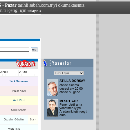
5 - Pazar
tarihli sabah.com.tr'yi okumaktasınız.
.tr içeriği için
tıklayın »
20:00
20:30
ATİLLA DORSAY
Türk Sineması
atv'de sinema
gecesi:atv 20.00
Pazar Keyfi
atv'de bu gece
...
Yerli Dizi
MESUT YAR
Fener değil ama
yönetmen iyiydi
Sihirli Annem
Aradan iki gün geçti
ama
...
Gezelim Görelim
Sta ~
Yerli Dizi