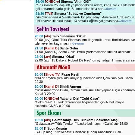
16:00
[
CNBC-e
] Sinema "Altın Göl"
(On Golden Pound)-
80 yaşlarındaki bir adam, karısı ve kızıyla birlik
göl kenarında tatile gelir. Bu onun olasılıkla son
...devamı
21:30
[
TV8
] Sinema "Subay ve Centilmen"
(An Officer and A Gentleman)-
Bir pilot adayı, Amerikan Ordusu'nun
ünlü havacılık okulundaki 13 haftalık eğitim çalışmasında
...devamı
20:00
[
atv
] Türk Sineması "Okul"
20.00 (atv) Okul: Türk Sineması'nın ilk gençlik korku filmi iddiasını t
izlemeyenler kaçırmasın.
devamı
21:50
[
Kanal D
] Sahte Gelin
21.50 (Kanal D) Sahte Gelin: Evlilik yarışmalarına sıkı bir alternatif...
22:00
[
atv
] Sinema "Okul"
22.00 (atv) 15 Dakika: Robert De Niro'nun oynadığı film macerayı s
20:00
[
Show TV
] Pazar Keyfi
"Pazar Keyfi"ni yeni albümüyle gündemde olan Çelik sunuyor. Show
22.30
20:00
[
Kanal D
] Sihirli Annem
"Sihirli Annem"de Dudu, Orman Cadı'sını sihir yapması için kandırıyo
Kanal D 20.00
20:00
[
CNBC-e
] Yabancı Dizi "Cold Case"
"Cold Case": Hukuk dizilerinden hoşlananlar için ilk bölümüyle
ekranda. CNBC-e 20.00
15:00
[
atv
] Galatasaray-Türk Telekom Basketbol Maçı
"Galatasaray-Türk Telekom" basketbol maçı... (Canlı) atv 15.00
15:00
[
] Spor Kuşağı
FA Cup maçı: "Newcastle-Chelsea" (Canlı) Kanaltürk 17.30