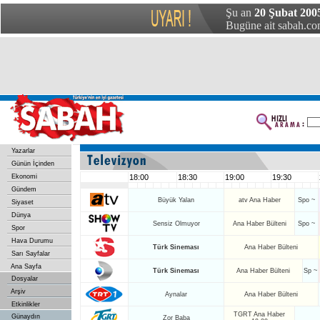
Şu an
20 Şubat 200
Bugüne ait sabah.com
Yazarlar
Günün İçinden
Ekonomi
18:00
18:30
19:00
19:30
Gündem
Büyük Yalan
atv Ana Haber
Spo ~
Siyaset
Dünya
Sensiz Olmuyor
Ana Haber Bülteni
Spo ~
Spor
Hava Durumu
Türk Sineması
Ana Haber Bülteni
Sarı Sayfalar
Ana Sayfa
Türk Sineması
Ana Haber Bülteni
Sp ~
Dosyalar
Arşiv
Aynalar
Ana Haber Bülteni
Etkinlikler
TGRT Ana Haber
Günaydın
Zor Baba