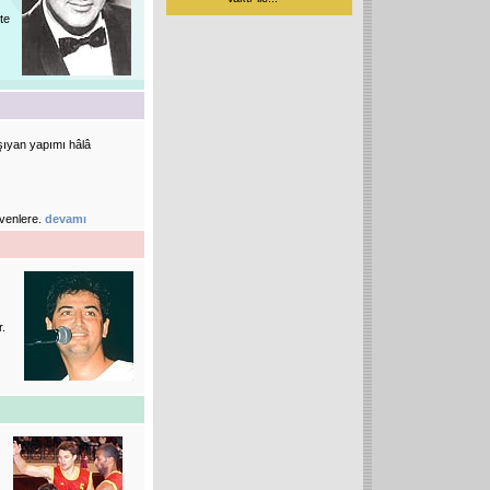
te
aşıyan yapımı hâlâ
evenlere.
devamı
r.