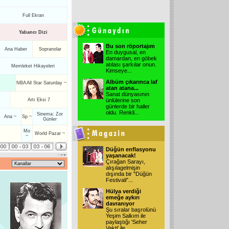
Full Ekran
Yabancı Dizi
Bu son röportajım
Ana Haber
Sopranolar
En duygusal, en
damardan, en göbek
atılası şarkılar onun.
Memleket Hikayeleri
Kimseye
...
Albüm çıkarınca laf
NBA All Star Saturday ~
atan atana...
Sanat dünyasının
Artı Eksi 7
ünlülerine son
günlerde bir haller
oldu. Renkli
...
Sinema: Zor
Ana ~
Sp ~
Günler
Mo
World Pazar ~
~
Düğün enflasyonu
yaşanacak!
Çırağan Sarayı,
alışılagelmişin
dışında bir "Düğün
Festivali"
...
Hülya verdiği
emeğe aykırı
davranıyor
Şu sıralar başrolünü
Yeşim Salkım ile
paylaştığı 'Seher
Vakti' ile
...