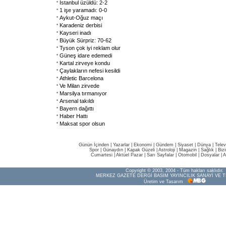
İstanbul üzüldü: 2-2
1 işe yaramadı: 0-0
Aykut-Oğuz maçı
Karadeniz derbisi
Kayseri inadı
Büyük Sürpriz: 70-62
Tyson çok iyi reklam olur
Güneş idare edemedi
Kartal zirveye kondu
Çaylakların nefesi kesildi
Athletic Barcelona
Ve Milan zirvede
Marsilya tırmanıyor
Arsenal takıldı
Bayern dağıttı
Haber Hattı
Maksat spor olsun
Günün İçinden
|
Yazarlar
|
Ekonomi
|
Gündem
|
Siyaset
|
Dünya |
Telev
Spor
|
Günaydın
|
Kapak Güzeli
|
Astroloji
|
Magazin
|
Sağlık
|
Biz
Cumartesi
|
Aktüel Pazar
|
Sarı Sayfalar
|
Otomobil
|
Dosyalar
|
A
Copyright © 2003, 2004 - Tüm hakları saklıdır.
MERKEZ GAZETE DERGİ BASIM YAYINCILIK SANAYİ VE T
Üretim ve Tasarım