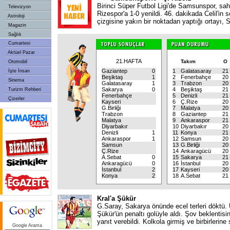
Birinci Süper Futbol Ligi'de Samsunspor, sa
Televizyon
Rizespor'a 1-0 yenildi. 46. dakikada Celil'in s
Astroloji
çizgisine yakın bir noktadan yaptığı ortayı,
Magazin
Sağlık
Cumartesi
Aktüel Pazar
21.HAFTA
Takım
O
Otomobil
Gaziantep
0
1
Galatasaray
21
İşte İnsan
Beşiktaş
1
2
Fenerbahçe
20
Sinema
Galatasaray
1
3
Trabzon
20
Sakarya
0
4
Beşiktaş
21
Turizm Rehberi
Fenerbahçe
5
Denizli
21
Çizerler
Kayseri
6
Ç.Rize
20
G.Birliği
7
Malatya
20
Trabzon
8
Gaziantep
21
Malatya
9
Ankaraspor
21
Diyarbakır
10
Diyarbakır
20
Denizli
1
11
Konya
21
Ankaraspor
1
12
Samsun
20
Samsun
13
G.Birliği
20
Ç.Rize
14
Ankaragücü
20
A.Sebat
0
15
Sakarya
21
Ankaragücü
0
16
İstanbul
20
İstanbul
2
17
Kayseri
20
Konya
2
18
A.Sebat
21
Kral'a Şükür
G.Saray, Sakarya önünde ecel terleri döktü
Şükür'ün penaltı golüyle aldı. Şov beklentisi
yanıt verebildi. Kolkola girmiş ve birbirlerine
Google Arama