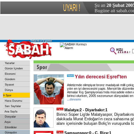
Şu an
20 Şubat 200
Bugüne ait sabah.com
Yazarlar
Günün İçinden
Ekonomi
Yılın derecesi Eşref'ten
Gündem
Siyaset
Atletizmde olimpiyat bronz madalyalı milli çek
yılın en iyi derecesini yaptı. Mersin'de düzenl
Dünya
Atmalar Kış Şampiyonası'nda mücadele eden Ap
»
Spor
birinci olurken, 2005 sezonunun dünyadaki en iy
...
devamı
Hava Durumu
Sarı Sayfalar
Malatya:2 - Diyarbakır:1
Ana Sayfa
Birinci Süper Lig'de Malatyaspor, Diyarbakırs
Dosyalar
dakikada Murat Erdoğan'ın ceza sahasına gö
Arşiv
alanı içerisinde buluşan Boliç'in vuruşunda t
Etkinlikler
Samsunspor:0 - Ç. Rize:1
Günaydın