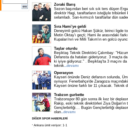
Zoraki Barış
Sezon başından beri sık sık ters düşen Ergu
direktör Hagi, taraftarların isteğiyle tribünleri
selamladı. Sarı-kırmızılı taraftarlar dün sade
Sıra Hami'ye geldi
Deneyimli golcü Hakan Şükür, birinci ligde t
Metin Oktay'ı geçti; Hami ile arasındaki farkı
Kupaları'nın ve Milli Takım'ın en golcü oyun
Taşlar oturdu
Beşiktaş Teknik Direktörü Çalımbay: "Hücu
Defansta da hataları gideriyoruz. 3 maçta 
ki iyiye gidiyoruz." . Beşiktaş'ta 3 maçını d
teknik
...
devamı
Operasyon
Kayseri önünde Deniz defansın solunda, Ümi
oynuyor. Fenerbahçe'de Zaragoza maçındaki 
Kayseri önüne farklı bir 11 çıkacak. Teknik d
Trabzon gurbette
Trabzonspor 80 gün sonra ilk kez bir deplas
Rakip, eski teknik direktörleri Ziya Doğan'ın 
Gençlerbirliği.... Bugün Gençlerbirliği depl
olan
...
devamı
DİĞER SPOR HABERLERİ
Ankara ümit veriyor: 1-1