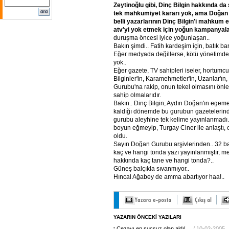
Zeytinoğlu gibi, Dinç Bilgin hakkında da
tek mahkumiyet kararı yok, ama Doğan 
belli yazarlarının Dinç Bilgin'i mahkum 
atv'yi yok etmek için yoğun kampanyala
duruşma öncesi iyice yoğunlaşan..
Bakın şimdi.. Fatih kardeşim için, batık bank
Eğer medyada değillerse, kötü yönetimde
yok..
Eğer gazete, TV sahipleri iseler, hortumcu
Bilginler'in, Karamehmetler'in, Uzanlar'ın,
Gurubu'na rakip, onun tekel olmasını ön
sahip olmalarıdır.
Bakın.. Dinç Bilgin, Aydın Doğan'ın egem
kaldığı dönemde bu gurubun gazetelerind
gurubu aleyhine tek kelime yayınlanmadı.
boyun eğmeyip, Turgay Ciner ile anlaştı,
oldu.
Sayın Doğan Gurubu arşivlerinden.. 32 ba
kaç ve hangi tonda yazı yayınlanmıştır, 
hakkında kaç tane ve hangi tonda?..
Güneş balçıkla sıvanmıyor..
Hıncal Ağabey de amma abartıyor haa!..
YAZARIN ÖNCEKİ YAZILARI
Cezayı en suçsuz olan aldı!..
/ 10-02-2005