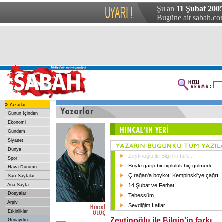
Şu an
11 Şubat 200
Bugüne ait sabah.com
»
Yazarlar
Günün İçinden
Ekonomi
Gündem
Siyaset
Dünya
Zeytinoğlu ile Bilgin'in farkı..
Spor
Böyle garip bir topluluk hiç gelmedi !...
Hava Durumu
Çırağan'a boykot! Kempinski'ye çağrı!
Sarı Sayfalar
Ana Sayfa
14 Şubat ve Ferhat!..
Dosyalar
Tebessüm
Arşiv
Sevdiğim Laflar
Etkinlikler
Zeytinoğlu ile Bilgin'in farkı..
Günaydın