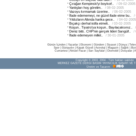
Çırağan Kempinski'yi boykot!..
/ 09-02-2005
Yanlışları hoş görelim..
/ 08-02-2005
Vazoyu kırmamak üzerine..
/ 06-02-2005
İfade edememeyi, ne güzel ifade etme bu..
/
Yıldızların Altında harika gece..
/ 04-02-2005
Bıçakçı derhal istifa etmeli..
/ 03-02-2005
Koşun.. Tiyatro'ya koşun.. Bayılacaksınız..
Deniz bitti.. CHP'nin gerçek lideri Sarıgül!..
/
İfade edemeyen millet..
/ 30-01-2005
Günün İçinden
|
Yazarlar
|
Ekonomi
|
Gündem
|
Siyaset
|
Dünya |
Telev
Spor
|
Günaydın
|
Kapak Güzeli
|
Astroloji
|
Magazin
|
Sağlık
|
Biz
Cumartesi
|
Aktüel Pazar
|
Sarı Sayfalar
|
Otomobil
|
Dosyalar
|
A
Copyright © 2003, 2004 - Tüm hakları saklıdır.
MERKEZ GAZETE DERGİ BASIM YAYINCILIK SANAYİ VE T
Üretim ve Tasarım