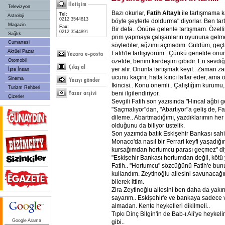
Televizyon
Bazı okurlar,
Fatih Altaylı
ile tartışmama ka
Tel:
Astroloji
0212 3544813
böyle şeylerle doldurma" diyorlar. Ben tar
Magazin
Fax:
Bir defa.. Önüne gelenle tartışmam. Özelli
0212 3544891
Sağlık
prim yapmaya çalışanların oyununa gelm
Cumartesi
söylediler, ağzımı açmadım. Güldüm, geçt
Aktüel Pazar
Fatih'le tartışıyorum.. Çünkü genelde onun
özelde, benim kardeşim gibidir. En sevdi
Otomobil
yer alır. Onunla tartışmak keyif.. Zaman za
İşte İnsan
ucunu kaçırır, hatta kırıcı laflar eder, ama
Sinema
İkincisi.. Konu önemli.. Çalıştığım kurumu
Turizm Rehberi
beni ilgilendiriyor.
Çizerler
Sevgili Fatih son yazısında "Hıncal ağbi g
"Saçmalıyor"dan, "Abartıyor"a geliş de, Fa
dileme.. Abartmadığımı, yazdıklarımın her
olduğunu da biliyor üstelik.
Son yazımda batık Eskişehir Bankası sahip
Monaco'da nasıl bir Ferrari keyfi yaşadığı
kursağımdan hortumcu parası geçmez" diy
"Eskişehir Bankası hortumdan değil, kötü 
Fatih.. "Hortumcu" sözcüğünü Fatih'e bunu
kullandım. Zeytinoğlu ailesini savunacağı
bilerek ittim.
Zira Zeytinoğlu ailesini ben daha da yakın
sayarım.. Eskişehir'e ve bankaya sadece ve
almadan. Kente heykelleri dikilmeli..
Tıpkı Dinç Bilgin'in de Bab-ı Ali'ye heykeli
Google Arama
gibi..