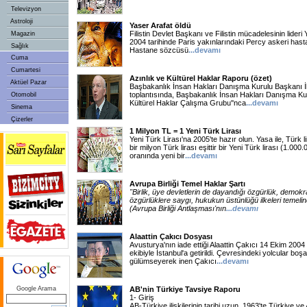
Televizyon
Astroloji
Yaser Arafat öldü
Filistin Devlet Başkanı ve Filistin mücadelesinin lideri
Magazin
2004 tarihinde Paris yakınlarındaki Percy askeri hast
Sağlık
Hastane sözcüsü
...devamı
Cuma
Cumartesi
Azınlık ve Kültürel Haklar Raporu (özet)
Aktüel Pazar
Başbakanlık İnsan Hakları Danışma Kurulu Başkanı İ
toplantısında, Başbakanlık İnsan Hakları Danışma Kuru
Otomobil
Kültürel Haklar Çalışma Grubu''nca
...devamı
Sinema
Çizerler
1 Milyon TL = 1 Yeni Türk Lirası
Yeni Türk Lirası'na 2005'te hazır olun. Yasa ile, Türk lir
bir milyon Türk lirası eşittir bir Yeni Türk lirası (1.0
oranında yeni bir
...devamı
Avrupa Birliği Temel Haklar Şartı
"Birlik, üye devletlerin de dayandığı özgürlük, demokr
özgürlüklere saygı, hukukun üstünlüğü ilkeleri temeli
(Avrupa Birliği Antlaşması'nın
...devamı
Alaattin Çakıcı Dosyası
Avusturya'nın iade ettiği Alaattin Çakıcı 14 Ekim 2004 ta
ekibiyle İstanbul'a getirildi. Çevresindeki yolcular boş
gülümseyerek inen Çakıcı
...devamı
Google Arama
AB'nin Türkiye Tavsiye Raporu
1- Giriş
AB-Türkiye ilişkilerinin tarihi uzun. 1963'te Türkiye v