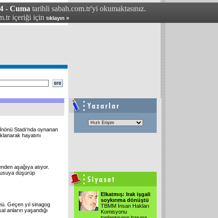
04 - Cuma
tarihli sabah.com.tr'yi okumaktasınız.
.tr içeriği için
tıklayın »
 İnönü Stadı'nda oynanan
klanarak hayatını
renden aşağıya atıyor.
 pusuya düşürüp
Elkatmış: Irak işgali
soykırıma dönüştü
mü. Geçen yıl sinagog
TBMM İnsan Hakları
usal anların yaşandığı
Komisyonu
toplantısının basına