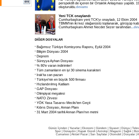
perspektifi de içeren bir Ortaklık Anlaşması yapıldı. 1
oluşturuldu.
devamı
Yeni TCK onaylandı
Cumhurbaşkanı yeni TCK'yı onayladı, 12 Ekim 2004
TBMM'nin iki kez olağanüstü toplanarak, görüşüp kab
Cumhurbaşkanı Ahmet Necdet Sezer tarafından
...d
DİĞER DOSYALAR
Bağımsız Türkiye Komisyonu Raporu, Eylül 2004
Bilişim Dünyası 2004
Deprem
Süreyya Ayhan Dosyası
% 80'e varan indirimler!
Tüm zamanların en iyi 30 sinema karakteri
Irak'ta can pazarı
Türkiye'nin en büyük 500 firması
Hızlandırılmış Katliam
GAP Dosyası
Olimpiyat meşalesi
NATO Zirvesi
YÖK Yasa Tasarısı Meclis'ten Geçti
Kıbrıs Dosyası, Annan Planı
31 Mart 2004 tarihli Annan Planı'nın metni
Günün İçinden
|
Yazarlar
|
Ekonomi
|
Gündem
|
Siyaset
|
Dünya |
Telev
Spor
|
Günaydın
|
Kapak Güzeli
|
Astroloji
|
Magazin
|
Sağlık
|
Biz
Cumartesi
|
Aktüel Pazar
|
Sarı Sayfalar
|
Otomobil
|
Dosyalar
|
A