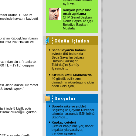
açık ve
...
Kanyon projesine
ortak açıklama
 Yaser Arafat, 11 Kasım
CHP Genel Başkanı
anesinde hayatını kaybetti.
Deniz Baykal ile Şişli
Belediye Başkanı
Mustafa
...
brahim Kaboğlu'nun basın
lu ''Azınlık Hakları ve
Seda Sayan'ın babası
evinde ölü bulundu
Seda Sayan'ın babası
Dursun Gürsaçer,
asından altı sıfır atılarak
Tekirdağ'ın Şarköy
00.000 TL = 1YTL) değişim
ilçesinde,
...
Kızımın katili Moldova'da
40 günlük evli kızını
damadının öldürdüğünü iddia
asi, insan hakları ve temel
eden Celal Şen,
...
nde kurulmuştur."
Sporda şike ve şiddet
rihinde 5 kişilik polis
Beşiktaş ile Çaykur Rizespor
altılarak oturduğu uçaktan
takımları arasında BJK İnönü
Stadı'nda
...
Kapkaç çeteleri
Çeteler kapıp kaçıyor, döner
bıçaklarıyla yaralıyor,
trenden aşağıya
...
e AET arasında, üyelik