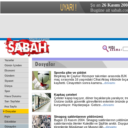
Şu an
26 Kasım 20
Bugüne ait sabah.com
Yazarlar
Günün İçinden
Ekonomi
Sporda şike ve şiddet
Gündem
Beşiktaş ile Çaykur Rizespor takımları arasında BJK
maç sırasında 16 yaşındaki Cihat Aktaş tribünde bıça
Siyaset
kaybetti. Cinayetten sonra kamera
...devamı
Dünya
Spor
Kapkaç çeteleri
Hava Durumu
Çeteler kapıp kaçıyor, döner bıçaklarıyla yaralıyor, t
Üstüne üstlük güvenlik görevlilerini evlerinin önünde
Sarı Sayfalar
kurşunluyor. Haydarpaşa- Gebze
...devamı
Ana Sayfa
»
Dosyalar
Sinagog saldırılarının yıldönümü
Arşiv
Bugün 15 Kasım 2004. Sinagog saldırılarının yıldönü
Etkinlikler
saldırılarında ölenler Kuledibi ve Şişli'de anıldı. Duyg
Günaydın
törenlerde Müslüman ve Musevi din
...devamı