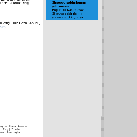
Sinagog saldırılarının
995'te Gümrük Birliği
yıldönümü
Bugün 15 Kasım 2004.
Sinagog saldırılarının
yıldönümü. Geçen yıl
...
ul ettiği Türk Ceza Kanunu,
evamı
izyon
|
Hava Durumu
im City
|
Çizerler
rşiv
|
Ana Sayfa