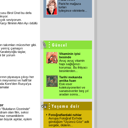
Paris'te mağaza
turları
İyileşince vitrinlerle
...
cusu Birol Ünel bu defa
ıkıyor.
 çok seviyorum.
şı filminin Altın Ayı ödüllü
ırı takımları mücevher gibi.
o yeni iç çamaşırı
Karabeyoğlu taşlar,
Vitaminin iyisi
lı bir yorum
besinde
Avuç avuç vitamin
hapı sağlığınızı
korumaz. Bu ihtiyacı
besinlerden
...
rının piyasaya çıkışı her
Tarihi mekanda
en meyvemsi ve hafif bir
antika fuarı
ında Kore'den Rusya'ya
Eski eser
lamalar
koleksiyonerleri ve
sanatseverler beş yıl
aradan sonra
...
or
 "Bulutların Üzerinde"
dram olan film, seksi
Fotoğraflardaki ruhlar
maz romantiklerin
Avrupa Fotoğraf Evi'nde
nan büyük aşklar, eylem
gördüğüm "Üçüncü Göz" adlı
sergide, ölülerin
...