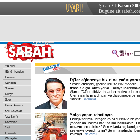
Şu an
21 Kasım 200
Bugüne ait sabah.com
Yazarlar
Günün İçinden
Ekonomi
Dj'ler eğlenceye biz dine çağırıyoru
Gündem
Sesleri etkileyici, görüntüleri ise çok modern...
tıraşsız dışarı çıkmıyorlar. Türkiye Mevlithanl
Siyaset
Akıncı "DJ'ler gibiyiz. İnsanları motive ederek 
Dünya
Ölen insanların ardından ya da sünnetlerde, 
"mevlit"
...devamı
Spor
Hava Durumu
Sarı Sayfalar
Salça yapın rahatlayın
Ana Sayfa
Ekolojik tarımla uğraşan 25 özel çiftlikte bir yan
Dosyalar
yandan da üretime katkıda bulunabilirsiniz . 
toplayıp arpa ektiniz? Son yıllarda hiç kerpiç
Arşiv
sesleriyle uyandınız mı? Şehir hayatından bu
Etkinlikler
kalmayı
...devamı
Günaydın