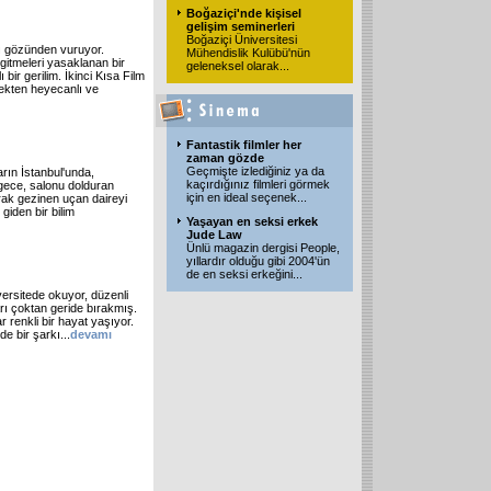
Boğaziçi'nde kişisel
gelişim seminerleri
Boğaziçi Üniversitesi
ı gözünden vuruyor.
Mühendislik Kulübü'nün
itmeleri yasaklanan bir
geleneksel olarak
...
bir gerilim. İkinci Kısa Film
ekten heyecanlı ve
Fantastik filmler her
zaman gözde
Geçmişte izlediğiniz ya da
rın İstanbul'unda,
kaçırdığınız filmleri görmek
 gece, salonu dolduran
için en ideal seçenek
...
arak gezinen uçan daireyi
giden bir bilim
Yaşayan en seksi erkek
Jude Law
Ünlü magazin dergisi People,
yıllardır olduğu gibi 2004'ün
de en seksi erkeğini
...
versitede okuyor, düzenli
arı çoktan geride bırakmış.
r renkli bir hayat yaşıyor.
de bir şarkı...
devamı