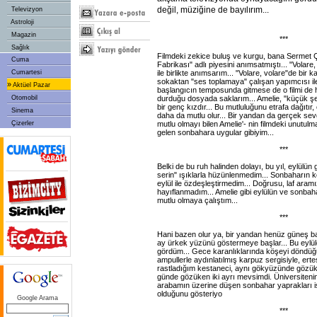
değil, müziğine de bayılırım...
Televizyon
Astroloji
Magazin
***
Sağlık
Filmdeki zekice buluş ve kurgu, bana Sermet
Cuma
Fabrikası" adlı piyesini anımsatmıştı... "Volare, 
ile birlikte anımsarım... "Volare, volare"de bir ka
Cumartesi
sokaktan "ses toplamaya" çalışan yapımcısı ile
»
Aktüel Pazar
başlangıcın temposunda gitmese de o filmi de 
durduğu dosyada saklarım... Amelie, "küçük şe
Otomobil
bir genç kızdır... Bu mutluluğunu etrafa dağıtır
Sinema
daha da mutlu olur... Bir yandan da gerçek sev
mutlu olmayı bilen Amelie'- nin filmdeki unutulma
Çizerler
gelen sonbahara uygular gibiyim...
***
Belki de bu ruh halinden dolayı, bu yıl, eylülün 
serin" ışıklarla hüzünlenmedim... Sonbaharın k
eylül ile özdeşleştirmedim... Doğrusu, laf aramı
hayıflanmadım... Amelie gibi eylülün ve sonbah
mutlu olmaya çalıştım...
***
Hani bazen olur ya, bir yandan henüz güneş 
ay ürkek yüzünü göstermeye başlar... Bu eylü
gördüm... Gece karanlıklarında köşeyi döndü
ampullerle aydınlatılmış karpuz sergisiyle, er
rastladığım kestaneci, aynı gökyüzünde gözük
günde gözüken iki ayrı mevsimdi. Üniversiten
arabamın üzerine düşen sonbahar yaprakları i
olduğunu gösteriyo
Google Arama
***