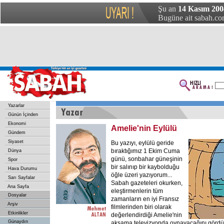
Şu an
14 Kasım 200
Bugüne ait sabah.com
Yazarlar
Günün İçinden
Ekonomi
Amelie'nin Eylülü
Gündem
Siyaset
Bu yazıyı, eylülü geride
bıraktığımız 1 Ekim Cuma
Dünya
günü, sonbahar güneşinin
Spor
bir salınıp bir kaybolduğu
Hava Durumu
öğle üzeri yazıyorum...
Sarı Sayfalar
Sabah gazeteleri okurken,
Ana Sayfa
eleştirmenlerin tüm
Dosyalar
zamanların en iyi Fransız
Arşiv
filmlerinden biri olarak
Etkinlikler
değerlendirdiği Amelie'nin
Günaydın
akşama televizyonda oynayacağını gördüm