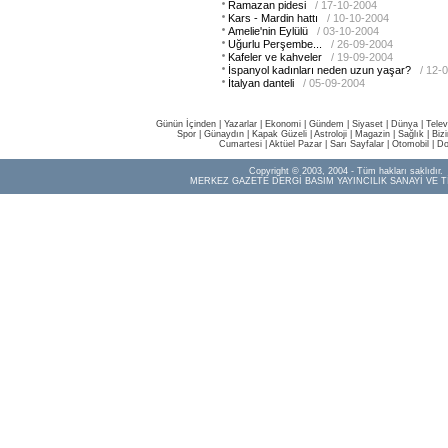
Ramazan pidesi
/ 17-10-2004
Kars - Mardin hattı
/ 10-10-2004
Amelie'nin Eylülü
/ 03-10-2004
Uğurlu Perşembe...
/ 26-09-2004
Kafeler ve kahveler
/ 19-09-2004
İspanyol kadınları neden uzun yaşar?
/ 12-
İtalyan danteli
/ 05-09-2004
Günün İçinden
|
Yazarlar
|
Ekonomi
|
Gündem
|
Siyaset
|
Dünya |
Telev
Spor
|
Günaydın
|
Kapak Güzeli
|
Astroloji
|
Magazin
|
Sağlık
|
Biz
Cumartesi
|
Aktüel Pazar
|
Sarı Sayfalar
|
Otomobil
|
Do
Copyright © 2003, 2004 - Tüm hakları saklıdır.
MERKEZ GAZETE DERGİ BASIM YAYINCILIK SANAYİ VE T