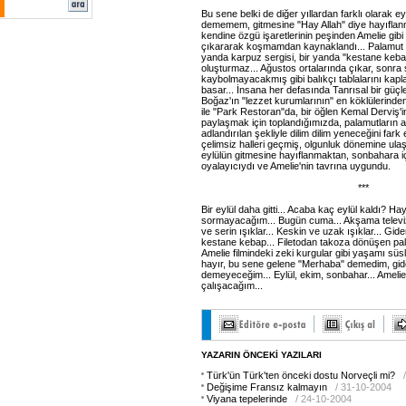
Bu sene belki de diğer yıllardan farklı olarak e
dememem, gitmesine "Hay Allah" diye hayıfl
kendine özgü işaretlerinin peşinden Amelie gibi
çıkararak koşmamdan kaynaklandı... Palamut on
yanda karpuz sergisi, bir yanda "kestane kebap
oluşturmaz... Ağustos ortalarında çıkar, sonra 
kaybolmayacakmış gibi balıkçı tablalarını kapl
basar... İnsana her defasında Tanrısal bir güçl
Boğaz'ın "lezzet kurumlarının" en köklülerinden
ile "Park Restoran"da, bir öğlen Kemal Derviş'i
paylaşmak için toplandığımızda, palamutların a
adlandırılan şekliyle dilim dilim yeneceğini fark e
çelimsiz halleri geçmiş, olgunluk dönemine ula
eylülün gitmesine hayıflanmaktan, sonbahara i
oyalayıcıydı ve Amelie'nin tavrına uygundu.
***
Bir eylül daha gitti... Acaba kaç eylül kaldı? Ha
sormayacağım... Bugün cuma... Akşama televiz
ve serin ışıklar... Keskin ve uzak ışıklar... Gid
kestane kebap... Filetodan takoza dönüşen palamu
Amelie filmindeki zeki kurgular gibi yaşamı süsl
hayır, bu sene gelene "Merhaba" demedim, gid
demeyeceğim... Eylül, ekim, sonbahar... Amelie
çalışacağım...
YAZARIN ÖNCEKİ YAZILARI
Türk'ün Türk'ten önceki dostu Norveçli mi?
Değişime Fransız kalmayın
/ 31-10-2004
Viyana tepelerinde
/ 24-10-2004