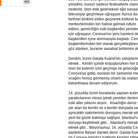
yönetimi, bunun sadece festivallerle olam
nedenle, ölen eski geleneksel ağır sanayin
teknolojiyi geçirmeye uğraşıyor. Ayrıca d
tarihsel birikimi elden geçirerek kültürel t
merkezlerinden biri haline gelmek istiyor.
edilen, gemiciliğin eski başkentini yenid
için uğraşıyor. Cenova'nın yeni hamlesi d
başkentleri içine alınmasıyla başladı. Cen
başkentlerinden biri olarak gerçekleştire
göz atarken, buranın sanatsal birikimini 
Derdim, bizim Galata Kulesi'nin sahipler
etmek... Kentin içinde koşuştururken her 
olan bir kulenin izini geçmişe ve geleceğ
Cenova'ya gidip, buraları bir zamanlar m
ocağını henüz görmemiş olsam da oralard
kabartmaya devam ediyorum...
14. yüzyılda bizim buralarda yapılan kulen
yaratıcılarının mirası şimdi yeniden derle
eski altın yıllarını arıyor... İnsanlığın de
yer alan bir kentin ve o kentin dünyada
ayrıcalıklı sakinlerinin duruşunu merak e
yeni bir gözle bakmayı sağlıyor. İstanbul'
dünyayı keşfetmek gibi... İstanbul'u merak
etmek gibi... Biliyorsunuz, 16. yüzyılda C
danteline İtalyan danteli denir. Galata Ku
da Cenova-İstanbul hattında kendini bitm