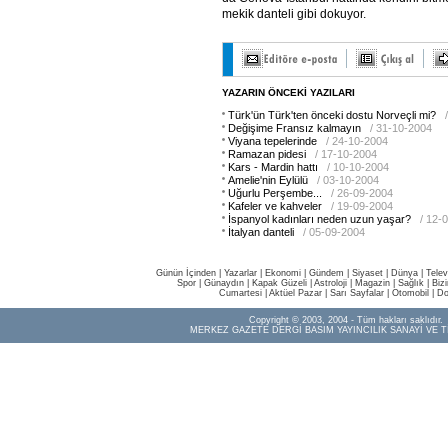
mekik danteli gibi dokuyor.
YAZARIN ÖNCEKİ YAZILARI
Türk'ün Türk'ten önceki dostu Norveçli mi?
Değişime Fransız kalmayın
/ 31-10-2004
Viyana tepelerinde
/ 24-10-2004
Ramazan pidesi
/ 17-10-2004
Kars - Mardin hattı
/ 10-10-2004
Amelie'nin Eylülü
/ 03-10-2004
Uğurlu Perşembe...
/ 26-09-2004
Kafeler ve kahveler
/ 19-09-2004
İspanyol kadınları neden uzun yaşar?
/ 12-
İtalyan danteli
/ 05-09-2004
Günün İçinden
|
Yazarlar
|
Ekonomi
|
Gündem
|
Siyaset
|
Dünya |
Telev
Spor
|
Günaydın
|
Kapak Güzeli
|
Astroloji
|
Magazin
|
Sağlık
|
Biz
Cumartesi
|
Aktüel Pazar
|
Sarı Sayfalar
|
Otomobil
|
Do
Copyright © 2003, 2004 - Tüm hakları saklıdır.
MERKEZ GAZETE DERGİ BASIM YAYINCILIK SANAYİ VE T