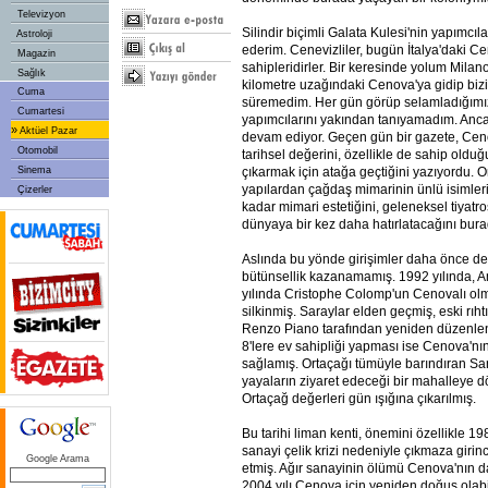
Televizyon
Silindir biçimli Galata Kulesi'nin yapımcıl
Astroloji
ederim. Cenevizliler, bugün İtalya'daki C
Magazin
sahipleridirler. Bir keresinde yolum Milan
Sağlık
kilometre uzağındaki Cenova'ya gidip bizi
Cuma
süremedim. Her gün görüp selamladığımız
Cumartesi
yapımcılarını yakından tanıyamadım. Anc
»
Aktüel Pazar
devam ediyor. Geçen gün bir gazete, Cen
Otomobil
tarihsel değerini, özellikle de sahip olduğ
Sinema
çıkarmak için atağa geçtiğini yazıyordu. O
yapılardan çağdaş mimarinin ünlü isimle
Çizerler
kadar mimari estetiğini, geleneksel tiyatro
dünyaya bir kez daha hatırlatacağını bu
Aslında bu yönde girişimler daha önce d
bütünsellik kazanamamış. 1992 yılında, Am
yılında Cristophe Colomp'un Cenovalı olm
silkinmiş. Saraylar elden geçmiş, eski rı
Renzo Piano tarafından yeniden düzenlen
8'lere ev sahipliği yapması ise Cenova'nın i
sağlamış. Ortaçağı tümüyle barındıran S
yayaların ziyaret edeceği bir mahalleye 
Ortaçağ değerleri gün ışığına çıkarılmış.
Bu tarihi liman kenti, önemini özellikle 198
sanayi çelik krizi nedeniyle çıkmaza girince
Google Arama
etmiş. Ağır sanayinin ölümü Cenova'nın d
2004 yılı Cenova için yeniden doğuş olab