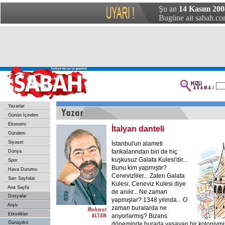
Şu an
14 Kasım 200
Bugüne ait sabah.com
Yazarlar
Günün İçinden
Ekonomi
İtalyan danteli
Gündem
Siyaset
İstanbul'un alameti
farikalarından biri de hiç
Dünya
kuşkusuz Galata Kulesi'dir...
Spor
Bunu kim yapmıştır?
Hava Durumu
Cenevizliler... Zaten Galata
Sarı Sayfalar
Kulesi, Ceneviz Kulesi diye
Ana Sayfa
de anılır... Ne zaman
Dosyalar
yapmışlar? 1348 yılında... O
Arşiv
zaman buralarda ne
Etkinlikler
arıyorlarmış? Bizans
Günaydın
döneminde burada yaşayan bir koloniymişl