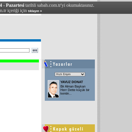
 - Pazartesi
tarihli sabah.com.tr'yi okumaktasınız.
.tr içeriği için
tıklayın »
YAVUZ DONAT
Bir Alman Başkan
Herr Dette küçük bir
kentin
...