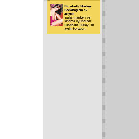
Elizabeth Hurley
Bombay'da ev
arıyor
İngiliz manken ve
sinema oyuncusu
Elizabeth Hurley, 18
aydır beraber
...