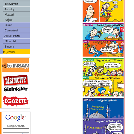
Televizyon
Astroloji
Magazin
Sağlık
Cuma
Cumartesi
Aktüel Pazar
Otomobil
Sinema
»
Çizerler
Google Arama