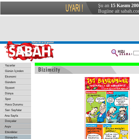
Şu an
15 Kasım 2004
Bugüne ait sabah.com
Yazarlar
Günün İçinden
Ekonomi
Gündem
Siyaset
Dünya
Spor
Hava Durumu
Sarı Sayfalar
Ana Sayfa
Dosyalar
Arşiv
Etkinlikler
Günaydın