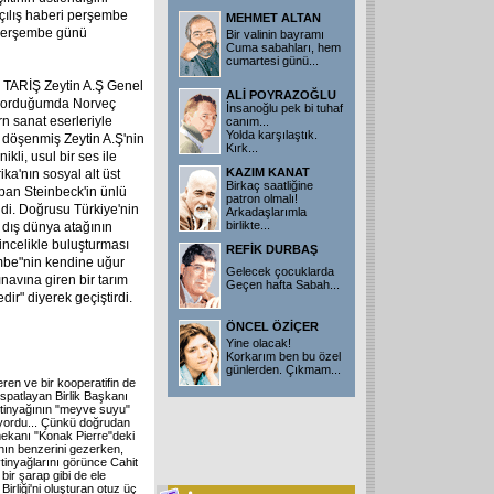
açılış haberi perşembe
MEHMET ALTAN
a perşembe günü
Bir valinin bayramı
Cuma sabahları, hem
cumartesi günü
...
u TARİŞ Zeytin A.Ş Genel
ALİ POYRAZOĞLU
 sorduğumda Norveç
İnsanoğlu pek bi tuhaf
rn sanat eserleriyle
canım...
Yolda karşılaştık.
e döşenmiş Zeytin A.Ş'nin
Kırk
...
li, usul bir ses ile
KAZIM KANAT
ka'nın sosyal alt üst
Birkaç saatliğine
apan Steinbeck'in ünlü
patron olmalı!
di. Doğrusu Türkiye'nin
Arkadaşlarımla
birlikte
...
u dış dünya atağının
 incelikle buluşturması
REFİK DURBAŞ
embe"nin kendine uğur
Gelecek çocuklarda
navına giren bir tarım
Geçen hafta Sabah
...
dir" diyerek geçiştirdi.
ÖNCEL ÖZİÇER
Yine olacak!
Korkarım ben bu özel
günlerden. Çıkmam
...
veren ve bir kooperatifin de
ispatlayan Birlik Başkanı
eytinyağının "meyve suyu"
yordu... Çünkü doğrudan
 mekanı "Konak Pierre"deki
nın benzerini gezerken,
tinyağlarını görünce Cahit
ir şarap gibi de ele
irliği'ni oluşturan otuz üç