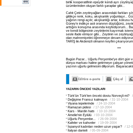
birlik kooperatifinin epeydir kendi ayrı zeytinyağ
üzümlerinden oluşan farklı şaraplar gibi...
Cahit Çetin zeytinyağları arasındaki farkları şö
gittikçe renk, koku, akışkanlık yoğunlaşır... G
yağının rengi açılır, akışkanlığı artar, kokusu ha
Güney'e indikçe asit oranının düştüğünü, zeyti
arttığını konuşma arasında keşfediyorum... Ba
ve kendi bölgesinin zeytinlerini kayırmak istem
sesle ifade etmiyor gibi... Zeytinin ve zeytiny
olan mahremiyetini öğrenmeye devam ediyorum
TARİŞ ile Akdenizli olmanın keyfini çıkarıyorum
***
Bugün Pazar... Uğurlu Perşembe'ye dört gün va
dünya markası haline getirmeye çalışan yöneti
yazının uğurlu gelmesini diliyorum. Başaracakl
YAZARIN ÖNCEKİ YAZILARI
Türk'ün Türk'ten önceki dostu Norveçli mi?
Değişime Fransız kalmayın
/ 31-10-2004
Viyana tepelerinde
/ 24-10-2004
Ramazan pidesi
/ 17-10-2004
Kars - Mardin hattı
/ 10-10-2004
Amelie'nin Eylülü
/ 03-10-2004
Uğurlu Perşembe...
/ 26-09-2004
Kafeler ve kahveler
/ 19-09-2004
İspanyol kadınları neden uzun yaşar?
/ 12-
İtalyan danteli
/ 05-09-2004