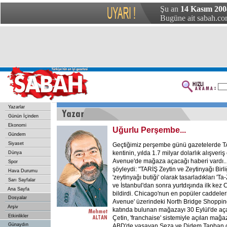
Şu an
14 Kasım 200
Bugüne ait sabah.com
Yazarlar
Günün İçinden
Ekonomi
Uğurlu Perşembe...
Gündem
Siyaset
Geçtiğimiz perşembe günü gazetelerde T
kentinin, yılda 1.7 milyar dolarlık alışveri
Dünya
Avenue'de mağaza açacağı haberi vardı... 
Spor
şöyleydi: "TARİŞ Zeytin ve Zeytinyağı Birl
Hava Durumu
'zeytinyağı butiği' olarak tasarladıkları 'T
Sarı Sayfalar
ve İstanbul'dan sonra yurtdışında ilk kez 
Ana Sayfa
bildirdi. Chicago'nun en popüler caddele
Dosyalar
Avenue' üzerindeki North Bridge Shoppin
Arşiv
katında bulunan mağazayı 30 Eylül'de açac
Etkinlikler
Çetin, 'franchaise' sistemiyle açılan mağaz
Günaydın
ABD'de yaşayan Seza ve Didem Tapban çif