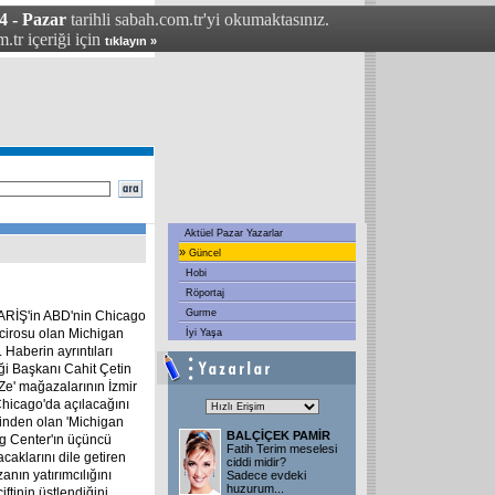
4 - Pazar
tarihli sabah.com.tr'yi okumaktasınız.
.tr içeriği için
tıklayın »
Aktüel Pazar Yazarlar
»
Güncel
Hobi
Röportaj
Gurme
ARİŞ'in ABD'nin Chicago
ş cirosu olan Michigan
İyi Yaşa
Haberin ayrıntıları
iği Başkanı Cahit Çetin
a-Ze' mağazalarının İzmir
Chicago'da açılacağını
rinden olan 'Michigan
BALÇİÇEK PAMİR
g Center'ın üçüncü
Fatih Terim meselesi
aklarını dile getiren
ciddi midir?
anın yatırımcılığını
Sadece evdeki
huzurum
...
tinin üstlendiğini