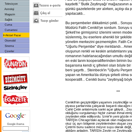
kaydetti." 'Butik Zeytinyağı' mağazasının 
Televizyon
günkü gazetelerde yer alırken, açılışı d
Astroloji
yapılacaktı...
Magazin
Sağlık
Bu perşembeler dikkatimizi çekti... Soruy
Cuma
Müdürü Fatih Cenikli'ye sordum. Soruyu
Cumartesi
Şirketi'ne girmişsiniz izlenimi veren mode
»
Aktüel Pazar
süslenmiş, bu eserlere ahenkli bir şekild
Otomobil
yönetim merkezini gezmemiştim. Fatih Cenik
Sinema
"Uğurlu Perşembe" diye mırıldandı... Ameri
oluşunun renkli ve keskin anlatımlarını y
Çizerler
romanının hatırlanacağından umutlu değil
en eski tarım kooperatiflerinden birinin b
başarısına kendi iç şifreleri olan böyle bir
beni şaşırttı... Steinbeck'in "Uğurlu Perş
yapan ve Amerika'da dünya şirketi olma sı
kooperatifi... Cenikli bunu "zeytinyağ böyle
***
Cenikli'nin geçiştirdiğini yaşamını zeytinciliğe 
piyasa şartlarında çalışarak başarılı olacağını 
Cahit Çetin anlatımıyla sanki açar gibiydi... Z
olduğunu vurgulamayı hiçbir zaman ihmal etmi
zeytinden elde ediliyordu. İzmir'in yeni gözde
TARİŞ'in Chicago'daki açılacak olan mağazası
otuz üç ayrı bölgenin zeytinlerinden oluşan zey
Google Arama
Çetin'in bunu sadece meyve suyu olarak değil, b
aldığını anladım. TARİŞ'in Zeytin ve Zeytinyağı B