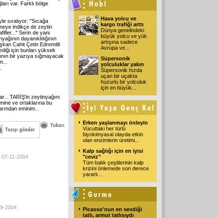
ları var. Farklı bölge
Hava yolcu ve
yle sıralıyor: "Sıcağa
kargo trafiği arttı
üneye indikçe de zeytin
Dünya genelindeki
fifler..." Serin de yani
büyük yolcu ve yük
nyağının dayanıklılığının
artışına sadece
şkan Cahit Çetin Edremitli
Avrupa ve
...
ediği için bunları yüksek
ağının bir yazıya sığmayacak
Süpersonik
...
yolculuklar yakın
.
Süpersonik hızda
uçan bir uçakta
huzurlu bir yolculuk
için en büyük
...
r... TARİŞ'in zeytinyağını
mine ve ortaklarına bu
arından eminim...
Erken yaşlanmayı önleyin
Vücuttaki her türlü
biyokimyasal olayda etkin
olan enzimlerin üretimi
...
Kalp sağlığı için en iyisi
/ 07-11-2004
"ceviz"
Tüm balık çeşitlerinin kalp
krizini önlemede son derece
yararlı
...
09-2004
Picasso'nun en sevdiği
tatlı, armut tatlısıydı