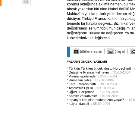
konusu olduğunda aklıma hemen, bu mek
birçok yazardan biri olan Nobel ödüllü Mıs
Mahfuz'un yazılarını kırk yıldır devam ett
düşüyor. Türkiye Fransız kafelerine yakla
tempolu bir hayata geçiyor... Bizim kahvele
değiştirmesi ise tüm toplumun değişimi an
değiştiğinde Türkiye de değişecek. Ya da 
kahvelerimiz de değişecek.
YAZARIN ÖNCEKİ YAZILARI
Türk'ün Türk'ten önceki dostu Norveçli mi?
Değişime Fransız kalmayın
/ 31-10-2004
Viyana tepelerinde
/ 24-10-2004
Ramazan pidesi
/ 17-10-2004
Kars - Mardin hattı
/ 10-10-2004
Amelie'nin Eylülü
/ 03-10-2004
Uğurlu Perşembe...
/ 26-09-2004
Kafeler ve kahveler
/ 19-09-2004
İspanyol kadınları neden uzun yaşar?
/ 12-
İtalyan danteli
/ 05-09-2004