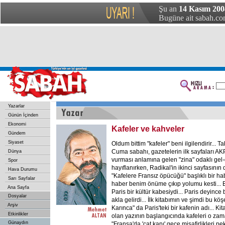
Şu an
14 Kasım 200
Bugüne ait sabah.com
Yazarlar
Günün İçinden
Ekonomi
Kafeler ve kahveler
Gündem
Siyaset
Oldum bittim "kafeler" beni ilgilendirir... Ta
Cuma sabahı, gazetelerin ilk sayfaları A
Dünya
vurması anlamına gelen "zina" odaklı gel-g
Spor
hayıflanırken, Radikal'in ikinci sayfasının d
Hava Durumu
"Kafelere Fransız öpücüğü" başlıklı bir hab
Sarı Sayfalar
haber benim önüme çıkıp yolumu kesti... 
Ana Sayfa
Paris bir kültür kabesiydi... Paris deyince 
Dosyalar
akla gelirdi... İlk kitabımın ve şimdi bu kö
Arşiv
Karınca" da Paris'teki bir kafenin adı... K
Etkinlikler
olan yazının başlangıcında kafeleri o za
Günaydın
"Fransa'da 'çat kapı' gece misafirlikleri pe