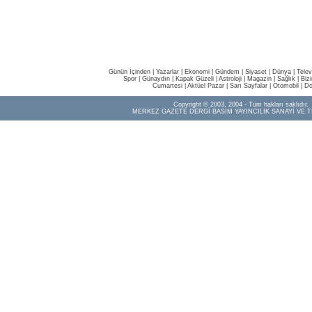
Günün İçinden
|
Yazarlar
|
Ekonomi
|
Gündem
|
Siyaset
|
Dünya |
Telev
Spor
|
Günaydın
|
Kapak Güzeli
|
Astroloji
|
Magazin
|
Sağlık
|
Biz
Cumartesi
|
Aktüel Pazar
|
Sarı Sayfalar
|
Otomobil
|
Do
Copyright © 2003, 2004 - Tüm hakları saklıdır.
MERKEZ GAZETE DERGİ BASIM YAYINCILIK SANAYİ VE T