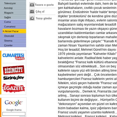
Bahçeli banliyö evlerinde dahi, hem de tat
Televizyon
şen kahkahaların, cıvıltılı çocuk seslerini
Astroloji
görülmez. Endüstrinin 'haldır haldır' temp
Magazin
ilişkiler 'protokolünü' de kendine göre dü
Sağlık
insanlar arası ilişki ihtiyacı, evlerin salon
Cuma
mağazaların satış reyonlarındaki tesadüf
Cumartesi
havaların bozması ile yazın okşayıcı güne
»
Aktüel Pazar
uzandıkları kaldırımlardan camlar arkasınd
Otomobil
sıkışmak için derlenip toparlanan mahalle
Sinema
barlarında giderilmeye çalışılır." "Kanatlı K
zaman Nisan Yayınları'nın sahibi olan Me
Çizerler
Hoş bir tesadüf, Mehmet Güreli'nin dayısı 
1976 yılında yayınlanan "Kahveler Kitabı" 
kahvelerini anlatır. Radikal'deki haber y
bıraktığımız "Fransız kafe kültürü efsane
olmasından söz etmekteydi... Son on beş yı
kafelerin sayısı yüz elli binden altmış bine
kaybetmeleri yeni değil... Çok öncelerde
hamburgercileri Fransız kafelerin yerini a
Nitekim, sözü geçen haberde "Fransız vat
içmeye geçmişte olduğu kadar zaman ayı
vurgulanıyordu... Demek ki, Fransa'da z
artmış... Sanayi sonrası toplumun hızı ülk
kullanım biçimi de değişiyor... Hürriyet'in
"dekorasyon" açısından en güzel on kafesin
bizim babadan kalma, işsiz yığınlarını bar
Google Arama
Fransız usulü yaşamın uzantısı kafelerdi...
Metropol kafeleri... Fransız kafeleri... Kah