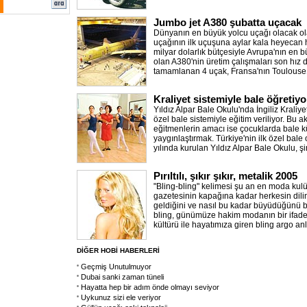
Jumbo jet A380 şubatta uçacak
Dünyanın en büyük yolcu uçağı olacak ola
uçağının ilk uçuşuna aylar kala heyecan h
milyar dolarlık bütçesiyle Avrupa'nın en b
olan A380'nin üretim çalışmaları son hız 
tamamlanan 4 uçak, Fransa'nın Toulouse
Kraliyet sistemiyle bale öğretiyo
Yıldız Alpar Bale Okulu'nda İngiliz Kraliy
özel bale sistemiyle eğitim veriliyor. Bu 
eğitmenlerin amacı ise çocuklarda bale k
yaygınlaştırmak. Türkiye'nin ilk özel bale
yılında kurulan Yıldız Alpar Bale Okulu, 
Pırıltılı, şıkır şıkır, metalik 2005
"Bling-bling" kelimesi şu an en moda ku
gazetesinin kapağına kadar herkesin dil
geldiğini ve nasıl bu kadar büyüdüğünü b
bling, günümüze hakim modanın bir ifade
kültürü ile hayatımıza giren bling argo anl
DİĞER HOBİ HABERLERİ
Geçmiş Unutulmuyor
Dubai sanki zaman tüneli
Hayatta hep bir adım önde olmayı seviyor
Uykunuz sizi ele veriyor