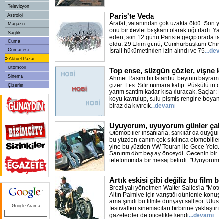
Televizyon
Paris'te Veda
Astroloji
Arafat, vatanından çok uzakta öldü. Son
Magazin
onu bir devlet başkanı olarak uğurladı. Y
Sağlık
eden, son 12 günü Paris'te geçip orada 
Cuma
oldu. 29 Ekim günü, Cumhurbaşkanı Chir
Cumartesi
İsrail hükümetinden izin alındı ve 75
...de
»
Aktüel Pazar
Otomobil
Top ense, süzgün gözler, vişne 
Sinema
Ahmet Rasim bir İstanbul beyinin bayram
çizer: Fes: Sıfır numara kalıp. Püskülü iri
Çizerler
yarım santim kadar kısa duracak. Saçlar:
koyu kavrulup, sulu pişmiş rengine boyan
biraz da kıvırcık
...devamı
Uyuyorum, uyuyorum günler ça
Otomobiller insanlarla, şarkılar da duygul
bu yüzden canım çok sıkılınca otomobille
yine bu yüzden VW Touran ile Gece Yolcula
Sanırım dört beş ay önceydi. Gecenin bir
telefonumda bir mesaj belirdi: "Uyuyorum
Artık eskisi gibi değiliz bu film b
Brezilyalı yönetmen Walter Salles'la "Moto
Altın Palmiye için yarıştığı günlerde kon
ama şimdi bu filmle dünyayı sallıyor. Ulu
Google Arama
festivalleri sinemacıları birbirine yaklaştırır
gazeteciler de öncelikle kendi
...devamı