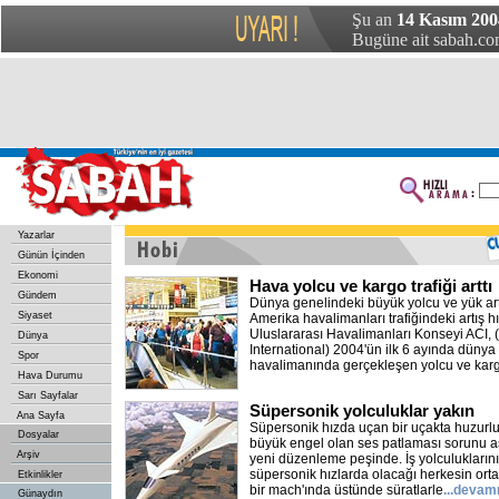
Şu an
14 Kasım 200
Bugüne ait sabah.com
Yazarlar
Günün İçinden
Ekonomi
Hava yolcu ve kargo trafiği arttı
Gündem
Dünya genelindeki büyük yolcu ve yük ar
Siyaset
Amerika havalimanları trafiğindeki artış 
Uluslararası Havalimanları Konseyi ACI, (
Dünya
International) 2004'ün ilk 6 ayında düny
Spor
havalimanında gerçekleşen yolcu ve kar
Hava Durumu
Sarı Sayfalar
Süpersonik yolculuklar yakın
Ana Sayfa
Süpersonik hızda uçan bir uçakta huzurlu 
Dosyalar
büyük engel olan ses patlaması sorunu aş
Arşiv
yeni düzenleme peşinde. İş yolculukların
süpersonik hızlarda olacağı herkesin ortak
Etkinlikler
bir mach'ında üstünde süratlarle
...devam
Günaydın