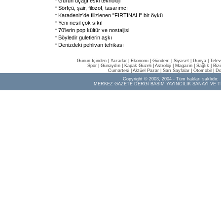
Gül'ün uçağı eski teknoloji
Sörfçü, şair, filozof, tasarımcı
Karadeniz'de filizlenen "FIRTINALI" bir öykü
Yeni nesil çok sıkı!
70'lerin pop kültür ve nostaljisi
Böyledir guletlerin aşkı
Denizdeki pehlivan tefrikası
Günün İçinden
|
Yazarlar
|
Ekonomi
|
Gündem
|
Siyaset
|
Dünya |
Telev
Spor
|
Günaydın
|
Kapak Güzeli
|
Astroloji
|
Magazin
|
Sağlık
|
Biz
Cumartesi
|
Aktüel Pazar
|
Sarı Sayfalar
|
Otomobil
|
Do
Copyright © 2003, 2004 - Tüm hakları saklıdır.
MERKEZ GAZETE DERGİ BASIM YAYINCILIK SANAYİ VE T