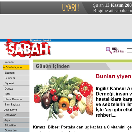
Şu an
13 Kasım 200
Bugüne ait sabah.com
Yazarlar
»
Günün İçinden
Ekonomi
Bunları yiyen
Gündem
Siyaset
İngiliz Kanser A
Dünya
Derneği, insan
Spor
hastalıklara ka
Hava Durumu
ve sebzelerin lis
Sarı Sayfalar
İşte 'aşı gibi etk
Ana Sayfa
rehberi....
Dosyalar
Arşiv
Etkinlikler
Kırmızı Biber:
Portakaldan üç kat fazla C vitamini içe
Günaydın