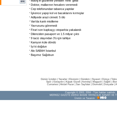
Maviş'in gözlerine yeniden 'renk' geldi
Doktor, mallarının hesabını veremedi
Cep telefonundan tabanca yaptılar
İşkence yapıp kol ve bacaklarını kırmışlar
Adliyede arazi cinneti: 5 ölü
Van'da kanlı misilleme
Yavrusunu göremedi
Firari son kapkaççı otoparkta yakalandı
Dilenciden pasaport ve 1.5 milyar çıktı
9 taciz olayından 3'ü için tahliye
Kamyon küle döndü
İyi ki doğdun
Alo SABAH İstanbul
Başımız Sağolsun
Günün İçinden
|
Yazarlar
|
Ekonomi
|
Gündem
|
Siyaset
|
Dünya |
Telev
Spor
|
Günaydın
|
Kapak Güzeli
|
Astroloji
|
Magazin
|
Sağlık
|
Biz
Cumartesi
|
Aktüel Pazar
|
Sarı Sayfalar
|
Otomobil
|
Dosyalar
|
A
Copyright © 2003, 2004 - Tüm hakları saklıdır.
MERKEZ GAZETE DERGİ BASIM YAYINCILIK SANAYİ VE T
Üretim ve Tasarım