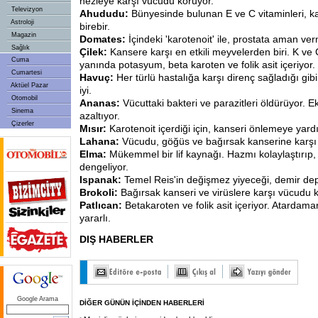
nezleye karşı vücudu koruyor.
Televizyon
Ahududu:
Bünyesinde bulunan E ve C vitaminleri, kad
Astroloji
birebir.
Magazin
Domates:
İçindeki 'karotenoit' ile, prostata aman ver
Sağlık
Çilek:
Kansere karşı en etkili meyvelerden biri. K ve 
Cuma
yanında potasyum, beta karoten ve folik asit içeriyor.
Cumartesi
Havuç:
Her türlü hastalığa karşı direnç sağladığı gibi
Aktüel Pazar
iyi.
Otomobil
Ananas:
Vücuttaki bakteri ve parazitleri öldürüyor. E
Sinema
azaltıyor.
Çizerler
Mısır:
Karotenoit içerdiği için, kanseri önlemeye yard
Lahana:
Vücudu, göğüs ve bağırsak kanserine karşı
Elma:
Mükemmel bir lif kaynağı. Hazmı kolaylaştırıp,
dengeliyor.
Ispanak:
Temel Reis'in değişmez yiyeceği, demir dep
Brokoli:
Bağırsak kanseri ve virüslere karşı vücudu 
Patlıcan:
Betakaroten ve folik asit içeriyor. Atardamar
yararlı.
DIŞ HABERLER
Google Arama
DİĞER GÜNÜN İÇİNDEN HABERLERİ