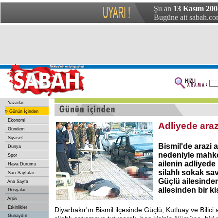
Şu an
13 Kasım 200
Bugüne ait sabah.com
Yazarlar
»
Günün İçinden
Ekonomi
Adliyede arazi
Gündem
Siyaset
Bismil'de arazi 
Dünya
nedeniyle mahke
Spor
ailenin adliyed
Hava Durumu
silahlı sokak s
Sarı Sayfalar
Güçlü ailesinden
Ana Sayfa
ailesinden bir ki
Dosyalar
Arşiv
Etkinlikler
Diyarbakır'ın Bismil ilçesinde Güçlü, Kutluay ve Bilici 
Günaydın