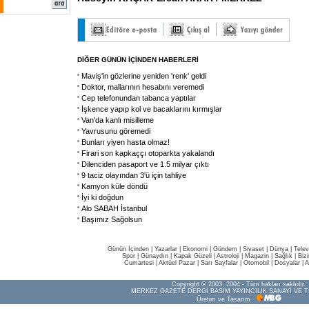
DİĞER GÜNÜN İÇİNDEN HABERLERİ
Maviş'in gözlerine yeniden 'renk' geldi
Doktor, mallarının hesabını veremedi
Cep telefonundan tabanca yaptılar
İşkence yapıp kol ve bacaklarını kırmışlar
Van'da kanlı misilleme
Yavrusunu göremedi
Bunları yiyen hasta olmaz!
Firari son kapkaççı otoparkta yakalandı
Dilenciden pasaport ve 1.5 milyar çıktı
9 taciz olayından 3'ü için tahliye
Kamyon küle döndü
İyi ki doğdun
Alo SABAH İstanbul
Başımız Sağolsun
Günün İçinden
|
Yazarlar
|
Ekonomi
|
Gündem
|
Siyaset
|
Dünya |
Telev
Spor
|
Günaydın
|
Kapak Güzeli
|
Astroloji
|
Magazin
|
Sağlık
|
Biz
Cumartesi
|
Aktüel Pazar
|
Sarı Sayfalar
|
Otomobil
|
Dosyalar
|
A
Copyright © 2003, 2004 - Tüm hakları saklıdır.
MERKEZ GAZETE DERGİ BASIM YAYINCILIK SANAYİ VE T
Üretim ve Tasarım