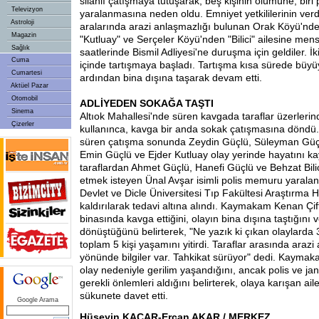
silahlı çatışmaya tutuşarak, beş kişinin ölümüne, biri p
Televizyon
yaralanmasına neden oldu. Emniyet yetkililerinin verdi
Astroloji
aralarında arazi anlaşmazlığı bulunan Orak Köyü'nd
Magazin
"Kutluay" ve Serçeler Köyü'nden "Bilici" ailesine mens
Sağlık
saatlerinde Bismil Adliyesi'ne duruşma için geldiler. İk
Cuma
içinde tartışmaya başladı. Tartışma kısa sürede büy
Cumartesi
ardından bina dışına taşarak devam etti.
Aktüel Pazar
Otomobil
ADLİYEDEN SOKAĞA TAŞTI
Sinema
Altıok Mahallesi'nde süren kavgada taraflar üzerlerin
Çizerler
kullanınca, kavga bir anda sokak çatışmasına döndü.
süren çatışma sonunda Zeydin Güçlü, Süleyman Güçl
Emin Güçlü ve Ejder Kutluay olay yerinde hayatını k
taraflardan Ahmet Güçlü, Hanefi Güçlü ve Behzat Bili
etmek isteyen Ünal Avşar isimli polis memuru yaraland
Devlet ve Dicle Üniversitesi Tıp Fakültesi Araştırma 
kaldırılarak tedavi altına alındı. Kaymakam Kenan Çiftç
binasında kavga ettiğini, olayın bina dışına taştığını 
dönüştüğünü belirterek, "Ne yazık ki çıkan olaylarda
toplam 5 kişi yaşamını yitirdi. Taraflar arasında araz
yönünde bilgiler var. Tahkikat sürüyor" dedi. Kaymaka
olay nedeniyle gerilim yaşandığını, ancak polis ve ja
gerekli önlemleri aldığını belirterek, olaya karışan aile
sükunete davet etti.
Google Arama
Hüseyin KAÇAR-Ercan AKAR / MERKEZ