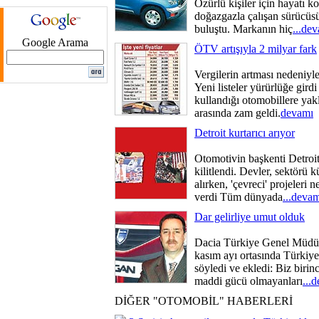
Özürlü kişiler için hayatı ko
doğazgazla çalışan sürücüsüz
buluştu. Markanın hiç
...de
Google Arama
ÖTV artışıyla 2 milyar fark
Vergilerin artması nedeniyle
Yeni listeler yürürlüğe gird
kullandığı otomobillere yakl
arasında zam geldi.
devamı
Detroit kurtarıcı arıyor
Otomotivin başkenti Detroit
kilitlendi. Devler, sektörü 
alırken, 'çevreci' projeleri
verdi Tüm dünyada
...deva
Dar gelirliye umut olduk
Dacia Türkiye Genel Müdü
kasım ayı ortasında Türkiye
söyledi ve ekledi: Biz birin
maddi gücü olmayanları
...
DİĞER "OTOMOBİL" HABERLERİ