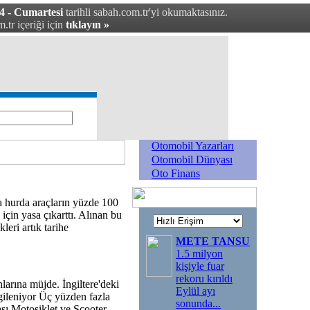
4 - Cumartesi
tarihli sabah.com.tr'yi okumaktasınız.
.tr içeriği için
tıklayın »
Otomobil Yazarları
Otomobil Dünyası
Oto Finans
a hurda araçların yüzde 100
 için yasa çıkarttı. Alınan bu
leri artık tarihe
METE TANSU
1.5 milyon
kişiyle fuar
rekoru kırıldı
larına müjde. İngiltere'deki
Eylül ayı
gileniyor Üç yüzden fazla
sonunda
...
ası Motosiklet ve Scooter