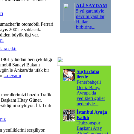
ALİ SAYDAM
5 yıl garantiyle
ri
devrim yaptılar
Hatlar
umacher'in otomobili Ferrari
birbirine
...
yıs 2005'te satılacak.
diden büyük ilgi var.
mı
ara çıktı
1961 yılından beri çekildiği
tomobil Sanayi Bakanı
ün'le Ankara'da ufak bir
Suçlu daha
an
...devamı
ilerde
Fenerbahçeli
Deniz Barış,
Avrupa'da
r morallerimizi bozdu Trafik
yedikleri goller
 Başkanı Hitay Güner,
nedeniyle
...
sildiğini söylüyor. İlk Türk
İstanbul Ayağa
Kalktı
miz
Trabzonspor
Başkanı Atay
yeniliklerini sergiliyor.
Aktuğ'un önceki