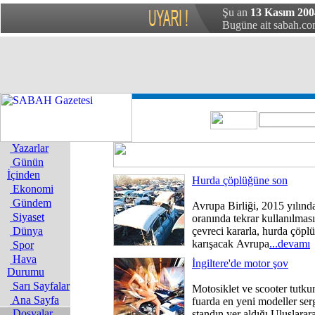
Şu an
13 Kasım 200
Bugüne ait sabah.com
Yazarlar
Günün
İçinden
Hurda çöplüğüne son
Ekonomi
Gündem
Avrupa Birliği, 2015 yılınd
Siyaset
oranında tekrar kullanılması
Dünya
çevreci kararla, hurda çöplük
karışacak Avrupa
...devamı
Spor
Hava
İngiltere'de motor şov
Durumu
Sarı Sayfalar
Motosiklet ve scooter tutkun
Ana Sayfa
fuarda en yeni modeller ser
Dosyalar
standın yer aldığı Uluslarar