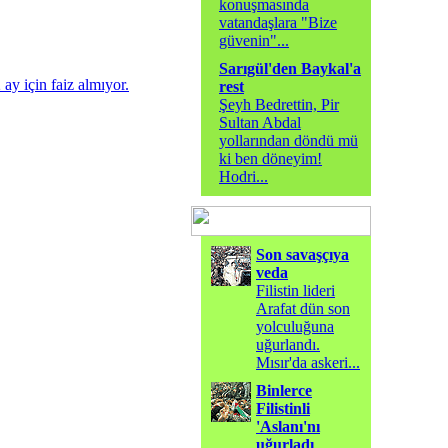
konuşmasında
vatandaşlara "Bize
güvenin"
...
Sarıgül'den Baykal'a
ay için faiz almıyor.
rest
Şeyh Bedrettin, Pir
Sultan Abdal
yollarından döndü mü
ki ben döneyim!
Hodri
...
Son savaşçıya
veda
Filistin lideri
Arafat dün son
yolculuğuna
uğurlandı.
Mısır'da askeri
...
Binlerce
Filistinli
'Aslanı'nı
uğurladı