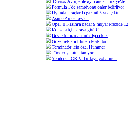
3 Serisi, Avrupa ile aynı anda Türkiye'de
Formula 1'de şampiyonu onlar belirliyor
Hyundai araçlarda garanti 5 yıla çıktı
Asimo Autoshow'da
Opel, 8 Kasım'a kadar 9 milyar kredide 12 
Konsept için sıraya girdik!
Devlerin hızına 'dur' diyecekler
Güzel reklam filmleri korkutur
Terminatör için özel Hummer
Türkler yakıtını tanıyor
Yenilenen CR-V Türkiye yollarında