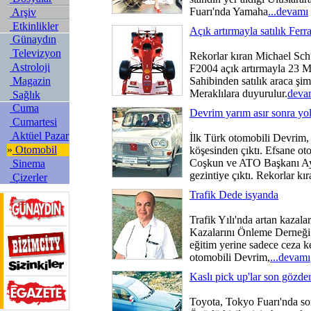
Fuarı'nda Yamaha
...devamı
Arşiv
Etkinlikler
Açık artırmayla satılık Ferra
Günaydın
Televizyon
Rekorlar kıran Michael Sch
Astroloji
F2004 açık artırmayla 23 Ma
Magazin
Sahibinden satılık araca şim
Meraklılara duyurulur.
deva
Sağlık
Cuma
Devrim yarım asır sonra yoll
Cumartesi
Aktüel Pazar
İlk Türk otomobili Devrim, 
»
Otomobil
köşesinden çıktı. Efsane o
Coşkun ve ATO Başkanı Ayg
Sinema
gezintiye çıktı. Rekorlar kır
Çizerler
Trafik Dede isyanda
Trafik Yılı'nda artan kazala
Kazalarını Önleme Derneği
eğitim yerine sadece ceza ke
otomobili Devrim,
...devamı
Kaslı pick up'lar son gözde
Toyota, Tokyo Fuarı'nda son 