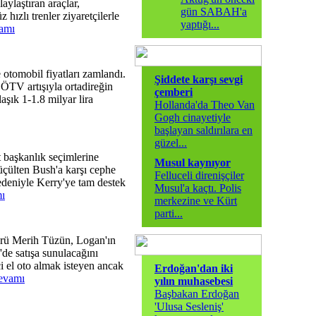
laylaştıran araçlar,
gün SABAH'a
 hızlı trenler ziyaretçilerle
yaptığı
...
vamı
 otomobil fiyatları zamlandı.
Şiddete karşı sevgi
i ÖTV artışıyla ortadireğin
çemberi
aşık 1-1.8 milyar lira
Hollanda'da Theo Van
Gogh cinayetiyle
başlayan saldırılara en
güzel
...
 başkanlık seçimlerine
Musul kaynıyor
küçülten Bush'a karşı cephe
Felluceli direnişçiler
 nedeniyle Kerry'ye tam destek
Musul'a kaçtı. Polis
mı
merkezine ve Kürt
parti
...
rü Merih Tüzün, Logan'ın
'de satışa sunulacağını
ci el oto almak isteyen ancak
Erdoğan'dan iki
devamı
yılın muhasebesi
Başbakan Erdoğan
'Ulusa Sesleniş'