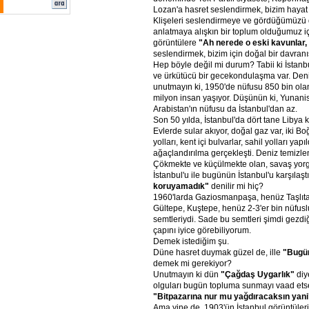
Lozan'a hasret seslendirmek, bizim hayat 
Klişeleri seslendirmeye ve gördüğümüzü
anlatmaya alışkın bir toplum olduğumuz içi
görüntülere
"Ah nerede o eski kavunlar,
seslendirmek, bizim için doğal bir davranı
Hep böyle değil mi durum? Tabii ki İstanb
ve ürkütücü bir gecekondulaşma var. Deniz
unutmayın ki, 1950'de nüfusu 850 bin olan
milyon insan yaşıyor. Düşünün ki, Yunanis
Arabistan'ın nüfusu da İstanbul'dan az.
Son 50 yılda, İstanbul'da dört tane Libya 
Evlerde sular akıyor, doğal gaz var, iki B
yolları, kent içi bulvarlar, sahil yolları yapı
ağaçlandırılma gerçekleşti. Deniz temizlen
Çökmekte ve küçülmekte olan, savaş yor
İstanbul'u ile bugünün İstanbul'u karşılaştı
koruyamadık"
denilir mi hiç?
1960'larda Gaziosmanpaşa, henüz Taşlıtar
Gültepe, Kuştepe, henüz 2-3'er bin nüfu
semtleriydi. Sade bu semtleri şimdi gezdi
çapını iyice görebiliyorum.
Demek istediğim şu.
Düne hasret duymak güzel de, ille
"Bugün
demek mi gerekiyor?
Unutmayın ki dün
"Çağdaş Uygarlık"
diy
olguları bugün topluma sunmayı vaad etsen
"Bitpazarına nur mu yağdıracaksın yani
Ama yine de, 1903'ün İstanbul görüntüleri 