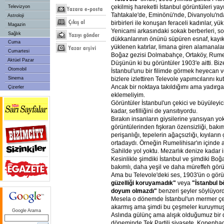
çekilmiş hareketli İstanbul görüntüleri yay
Televizyon
Tahtakale'de, Eminönü'nde, Divanyolu'nda
Astroloji
birbirleri ile konuşan feraceli kadınlar, yü
Magazin
Yenicami arkasındaki sokak berberleri, sok
Sağlık
dükkanlarının önünü süpüren esnaf, kayık
Cuma
yüklenen katırlar, limana giren alamanala
Cumartesi
Boğaz gezisi Dolmabahçe, Ortaköy, Rumelih
Aktüel Pazar
Düşünün ki bu görüntüler 1903'e aitti. Bize
Otomobil
İstanbul'unu bir filimde görmek heyecan ve
bizlere izlettiren Televole yapımcılarını ku
Sinema
Ancak bir noktaya takıldığımı ama yadırg
Çizerler
eklemeliyim.
Görüntüler İstanbul'un çekici ve büyüleyic
kadar, sefilliğini de yansıtıyordu.
Bırakın insanların giysilerine yansıyan yo
görüntülerinden fışkıran özensizliği, bakım
perişanlığı, tepelerin ağaçsızlığı, kıyılar
ortadaydı. Örneğin Rumelihisar'ın içinde 
Sahilde yol yoktu. Mezarlık denize kadar i
Kesinlikle şimdiki İstanbul ve şimdiki Bo
bakımlı, daha yeşil ve daha müreffeh gör
Ama bu Televole'deki ses, 1903'ün o görü
güzelliği koruyamadık"
veya
"İstanbul b
doyum olmazdı"
benzeri şeyler söylüyor
Mesela o dönemde İstanbul'un mermer çe
akarmış ama şimdi bu çeşmeler kuruymuş
Google Arama
Aslında gülünç ama alışık olduğumuz bir
döneminde Tek Partili siyasete, Kopenhag 