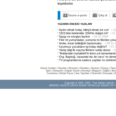
teşekkürler.
YAZARIN ÖNCEKİ YAZILARI
Aydın olmak kolay, bilinçli olmak ise zor!
/ 1
1921'deki beklentiler 2004'te değişti mi?
/ 11
Saygı ve sevgiye layıktır
/ 10-11-2004
Fikir mi yumurtadan, yumurta mı fikirden çıka
Anılar, insan belleğinin bastonudur..
/ 08-11-
Uyumsuz çocukların işi kolay değil ki?
/ 07-
Yanlış bilgi ile saçma fikirlere sahip olunur
/ 
"İktidardaki muhalefet"in ikinci yılı tamamlandı
Org. Başbuğ, 'siyasette biz de varız' mı deme
TV programlarına sadece yaşlılar mı sinirleni
Günün İçinden
|
Yazarlar
|
Ekonomi
|
Gündem
|
Siyaset
|
Dünya |
Telev
Spor
|
Günaydın
|
Kapak Güzeli
|
Astroloji
|
Magazin
|
Sağlık
|
Biz
Cumartesi
|
Aktüel Pazar
|
Sarı Sayfalar
|
Otomobil
|
Dosyalar
|
A
Copyright © 2003, 2004 - Tüm hakları saklıdır.
MERKEZ GAZETE DERGİ BASIM YAYINCILIK SANAYİ VE T