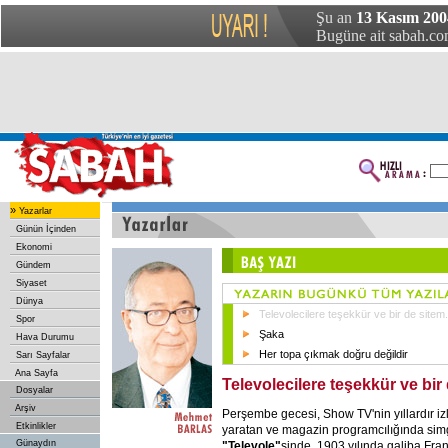
Şu an
13 Kasım 200
Bugüne ait sabah.com
»
Yazarlar
Günün İçinden
Ekonomi
Gündem
Siyaset
Dünya
Televolecilere teşekkür ve bir de sitem.
Spor
Şaka
Hava Durumu
Her topa çıkmak doğru değildir
Sarı Sayfalar
Ana Sayfa
Televolecilere teşekkür ve bir 
Dosyalar
Arşiv
Perşembe gecesi, Show TV'nin yıllardır izle
Etkinlikler
yaratan ve magazin programcılığında sim
Günaydın
"Televole"
sinde, 1903 yılında galiba Fran