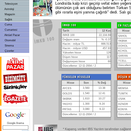
Londra'da kalp krizi geçirip vefat eden yeğ
Televizyon
ölümünün çok ani olduğunu belirten Türkan
Astroloji
gibi ısrarla eşini yanına çağırdı" dedi. Salı g
Magazin
Sağlık
Cuma
Cumartesi
Tarih
12 Kas
Hisse
Aktüel Pazar
IMKB 100
22,104.69
SAHOL
Değişim oranı
% -0.37
Otomobil
YKBNK
Hacim - milyar TL
666,513
Sinema
DOHOL
Hacim - milyon USD
457.93
Çizerler
KCHOL
Yükselen hisse
126
GARAN
Düşen hisse
117
TCELL
Değişmeyen hisse
60
Güncelleme
Güncelleme: 12-11-2004 / 2
Hisse
Son
% Değ
Hisse
3,560
13.38
AYCES
MEMSA
1,540
12.41
GOLDS
TUMTK
1,610
10.27
SKBNK
USAK
1,300
9.24
YKGYO
HZNDR
3,080
9.22
PRTAS
KONYA
Güncelleme: 12-11-2004 / 2
Güncelleme
Google Arama
* Kapanış verileri IBS Yazılım tarafından sağlan