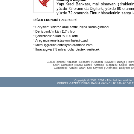
Yapı Kredi Bankası, mali olmayan iştirakleri
yüzde 73 oranında Digiturk, yüzde 80 oranın
yüzde 72 oranında Fintur hisselerinin satışı i
DİĞER EKONOMİ HABERLERİ
Chrysler: Binlerce araç sattık, hiçbir sorun çıkmadı
Denizbank'ın kârı 117 trilyon
Şekerbank'ın kârı % 100 arttı
Araç muayene istasyon ihalesi uzadı
Metal işçilerine enflasyon oranında zam
İhracatçıya 7.5 milyar dolar destek verilecek
Günün İçinden
|
Yazarlar
|
Ekonomi
|
Gündem
|
Siyaset
|
Dünya |
Telev
Spor
|
Günaydın
|
Kapak Güzeli
|
Astroloji
|
Magazin
|
Sağlık
|
Biz
Cumartesi
|
Aktüel Pazar
|
Sarı Sayfalar
|
Otomobil
|
Dosyalar
|
A
Copyright © 2003, 2004 - Tüm hakları saklıdır.
MERKEZ GAZETE DERGİ BASIM YAYINCILIK SANAYİ VE T