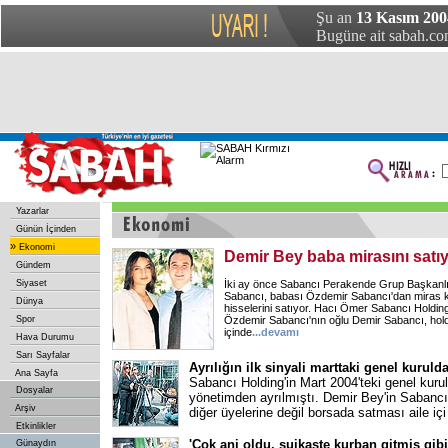
Şu an
13 Kasım 200
Bugüne ait sabah.com
Yazarlar
Günün İçinden
»
Ekonomi
Demir Bey baba mirasını satı
Gündem
Siyaset
İki ay önce Sabancı Perakende Grup Başkanlı
Sabancı, babası Özdemir Sabancı'dan miras k
Dünya
hisselerini satıyor. Hacı Ömer Sabancı Holding
Spor
Özdemir Sabancı'nın oğlu Demir Sabancı, holdin
içinde
...devamı
Hava Durumu
Sarı Sayfalar
Ayrılığın ilk sinyali marttaki genel kuruld
Ana Sayfa
Sabancı Holding'in Mart 2004'teki genel kur
Dosyalar
yönetimden ayrılmıştı. Demir Bey'in Sabancı h
Arşiv
diğer üyelerine değil borsada satması aile içi
Etkinlikler
'Çok ani oldu, suikaste kurban gitmiş gibi
Günaydın