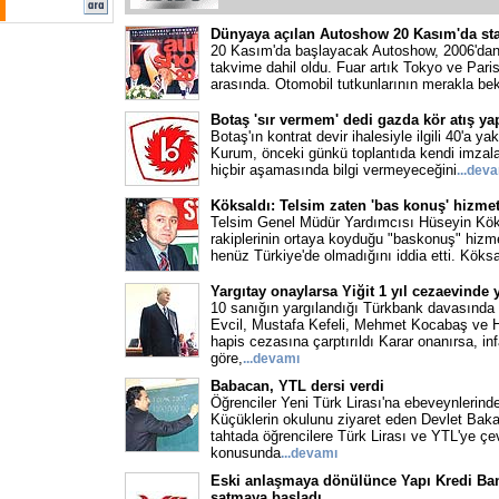
Dünyaya açılan Autoshow 20 Kasım'da sta
20 Kasım'da başlayacak Autoshow, 2006'dan i
takvime dahil oldu. Fuar artık Tokyo ve Paris
arasında. Otomobil tutkunlarının merakla bek
Botaş 'sır vermem' dedi gazda kör atış ya
Botaş'ın kontrat devir ihalesiyle ilgili 40'a yak
Kurum, önceki günkü toplantıda kendi imzaladığ
hiçbir aşamasında bilgi vermeyeceğini
...dev
Köksaldı: Telsim zaten 'bas konuş' hizmet
Telsim Genel Müdür Yardımcısı Hüseyin Köks
rakiplerinin ortaya koyduğu "baskonuş" hizmeti
henüz Türkiye'de olmadığını iddia etti. Köks
Yargıtay onaylarsa Yiğit 1 yıl cezaevinde 
10 sanığın yargılandığı Türkbank davasında 
Evcil, Mustafa Kefeli, Mehmet Kocabaş ve 
hapis cezasına çarptırıldı Karar onanırsa, i
göre,
...devamı
Babacan, YTL dersi verdi
Öğrenciler Yeni Türk Lirası'na ebeveynlerind
Küçüklerin okulunu ziyaret eden Devlet Baka
tahtada öğrencilere Türk Lirası ve YTL'ye çe
konusunda
...devamı
Eski anlaşmaya dönülünce Yapı Kredi Banka
satmaya başladı