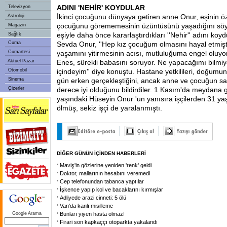
ADINI 'NEHİR' KOYDULAR
Televizyon
İkinci çocuğunu dünyaya getiren anne Onur, eşinin ö
Astroloji
çocuğunu görememesinin üzüntüsünü yaşadığını söyl
Magazin
eşiyle daha önce kararlaştırdıkları ''Nehir'' adını ko
Sağlık
Cuma
Sevda Onur, ''Hep kız çocuğum olmasını hayal etmiş
Cumartesi
yaşamını yitirmesinin acısı, mutluluğuma engel oluyor
Aktüel Pazar
Enes, sürekli babasını soruyor. Ne yapacağımı bilmiy
Otomobil
içindeyim'' diye konuştu. Hastane yetkilileri, doğum
Sinema
gün erken gerçekleştiğini, ancak anne ve çocuğun s
Çizerler
derece iyi olduğunu bildirdiler. 1 Kasım'da meydana 
yaşındaki Hüseyin Onur 'un yanısıra işçilerden 31 ya
ölmüş, sekiz işçi de yaralanmıştı.
DİĞER GÜNÜN İÇİNDEN HABERLERİ
Maviş'in gözlerine yeniden 'renk' geldi
Doktor, mallarının hesabını veremedi
Cep telefonundan tabanca yaptılar
İşkence yapıp kol ve bacaklarını kırmışlar
Adliyede arazi cinneti: 5 ölü
Van'da kanlı misilleme
Google Arama
Bunları yiyen hasta olmaz!
Firari son kapkaççı otoparkta yakalandı