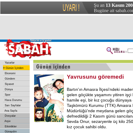
Şu an
13 Kasım 200
Bugüne ait sabah.com
Yazarlar
»
Günün İçinden
Ekonomi
Yavrusunu göremedi
Gündem
Siyaset
Bartın'ın Amasra İlçesi'ndeki ma
Dünya
gelen göçükte yaşamını yitiren işç
Spor
hamile eşi, bir kız çocuğu dünyaya 
Hava Durumu
Taşkömürü Kurumu (TTK) Amasra
Sarı Sayfalar
Müdürlüğü'nde meydana gelen göçü
Ana Sayfa
defnedildiği 2 Kasım günü sancılan
Dosyalar
Sevda Onur, sezaryenle üç kilo 250
Arşiv
kız çocuk sahibi oldu.
Etkinlikler
Günaydın