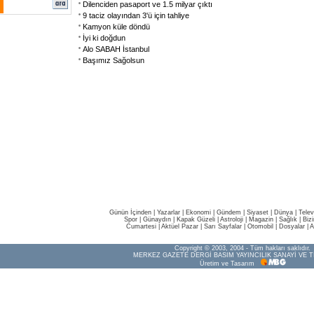
Dilenciden pasaport ve 1.5 milyar çıktı
9 taciz olayından 3'ü için tahliye
Kamyon küle döndü
İyi ki doğdun
Alo SABAH İstanbul
Başımız Sağolsun
Günün İçinden
|
Yazarlar
|
Ekonomi
|
Gündem
|
Siyaset
|
Dünya |
Telev
Spor
|
Günaydın
|
Kapak Güzeli
|
Astroloji
|
Magazin
|
Sağlık
|
Biz
Cumartesi
|
Aktüel Pazar
|
Sarı Sayfalar
|
Otomobil
|
Dosyalar
|
A
Copyright © 2003, 2004 - Tüm hakları saklıdır.
MERKEZ GAZETE DERGİ BASIM YAYINCILIK SANAYİ VE T
Üretim ve Tasarım