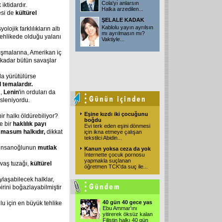
Cola'yı anlarsın
iktidardır.
Halka arzedilen
...
esi de
kültürel
ŞELALE KADAK
Kablolu yayın ayrılsın
ojik farklılıkların altı
mı ayrılmasın mı?
n tehlikede olduğu yalanı
Vaktiyle
...
tışmalarına, Amerikan iç
kadar bütün savaşlar
nda yürütülürse
l temalardır.
n,
Lenin
'in orduları da
sleniyordu.
Eşine kızdı iki çocuğunu
ir halkı öldürebiliyor?
boğdu
re bir
haklılık payı
Evi terk eden eşini dönmesi
n masum halkıdır,
dikkat
için ikna etmeye çalışan
tekstilci Abidin
...
, insanoğlunun
mutlak
Kanun yoksa ceza da yok
İnternette çocuk pornosu
yapmakla suçlanan
vaş tuzağı,
kültürel
öğretmen TCK'da suç ile
...
aylaşabilecek halklar,
irini boğazlayabilmiştir
40 gün 40 gece yas
lu için en büyük tehlike
Ebu Ammar'ını
yitirerek öksüz kalan
Filistin halkı 40 gün