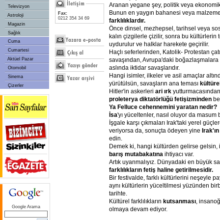
Aranan yegane şey, politik veya ekonomik 
Televizyon
Bunun en yaygın bahanesi veya malzem
Fax:
Astroloji
0212 354 34 69
farklılıklardır.
Magazin
Önce dinsel, mezhepsel, tarihsel veya sosyol
Sağlık
kalın çizgilerle çizilir, sonra bu kültürleri
Cuma
uydurulur ve halklar harekete geçirilir.
Cumartesi
Haçlı seferlerinden, Katolik- Protestan ça
savaşından, Avrupa'daki boğazlaşmalara 
Aktüel Pazar
aslında iktidar savaşlarıdır.
Otomobil
Hangi isimler, ilkeler ve asil amaçlar altı
Sinema
yürütülsün, savaşların ana teması
kültüre
Çizerler
Hitler'in askerleri
ari ırk
yutturmacasında
proleterya diktatörlüğü fetişizminden
be
Ya Felluce cehennemini yaratan nedir?
İsa
'yı yüceltenler, nasıl oluyor da masum b
İşgale karşı çıkmaları Irak'taki yerel güçle
veriyorsa da, sonuçta ödeyen yine
Irak'ı
edin.
Demek ki, hangi kültürden gelirse gelsin
barış mutabakatına
ihtiyacı var.
Artık uyanmalıyız. Dünyadaki en büyük sa
farklılıkların fetiş haline getirilmesidir.
Bir festivalde, farklı kültürlerini neşeyle p
aynı kültürlerin yüceltilmesi yüzünden birb
tarihte.
Kültürel farklılıkların
kutsanması
, insanoğ
Google Arama
olmaya devam ediyor.