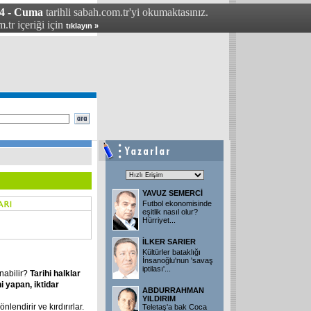
04 - Cuma
tarihli sabah.com.tr'yi okumaktasınız.
.tr içeriği için
tıklayın »
YAVUZ SEMERCİ
Futbol ekonomisinde
eşitlik nasıl olur?
Hürriyet
...
İLKER SARIER
Kültürler bataklığı
İnsanoğlu'nun 'savaş
iptilası'
...
nabilir?
Tarihi halklar
hi yapan, iktidar
ABDURRAHMAN
YILDIRIM
önlendirir ve kırdırırlar.
Teletaş'a bak Coca