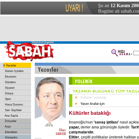
Şu an
12 Kasım 20
Bugüne ait sabah.com
»
Yazarlar
Günün İçinden
Ekonomi
Gündem
Siyaset
Dünya
Kültürler bataklığı
Spor
Yaser Arafat için
Hava Durumu
Sarı Sayfalar
Kültürler bataklığı
Ana Sayfa
Dosyalar
İnsanoğlu'nun
'savaş iptilası'
nasıl açıkla
yapar,
derler ama görünüşte öyledir.
Tari
Arşiv
çatışmalarıdır.
Etkinlikler
Elitler
, çeşitli politikalar üreterek halkları y
Günaydın