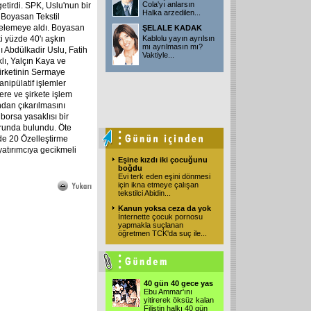
Cola'yı anlarsın
etirdi. SPK, Uslu'nun bir
Halka arzedilen
...
Boyasan Tekstil
ncelemeye aldı. Boyasan
ŞELALE KADAK
i yüzde 40'ı aşkın
Kablolu yayın ayrılsın
mı ayrılmasın mı?
 Abdülkadir Uslu, Fatih
Vaktiyle
...
ı, Yalçın Kaya ve
şirketinin Sermaye
ipülatif işlemler
lere ve şirkete işlem
ndan çıkarılmasını
borsa yasaklısı bir
surunda bulundu. Öte
de 20 Özelleştirme
 yatırımcıya gecikmeli
Eşine kızdı iki çocuğunu
boğdu
Evi terk eden eşini dönmesi
için ikna etmeye çalışan
tekstilci Abidin
...
Kanun yoksa ceza da yok
İnternette çocuk pornosu
yapmakla suçlanan
öğretmen TCK'da suç ile
...
40 gün 40 gece yas
Ebu Ammar'ını
yitirerek öksüz kalan
Filistin halkı 40 gün