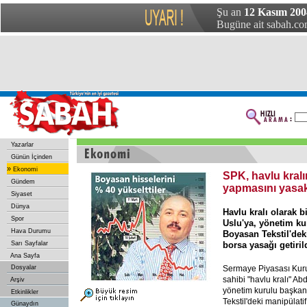
Şu an
12 Kasım 20
Bugüne ait sabah.com
Yazarlar
Günün İçinden
»
Ekonomi
SPK, havlu kral
Gündem
yapmasını yasak
Siyaset
Dünya
Havlu kralı olarak b
Spor
Uslu'ya, yönetim k
Hava Durumu
Boyasan Tekstil'dek
Sarı Sayfalar
borsa yasağı getiril
Ana Sayfa
Dosyalar
Sermaye Piyasası Kuru
sahibi "havlu kralı" A
Arşiv
yönetim kurulu başka
Etkinlikler
Tekstil'deki manipülati
Günaydın