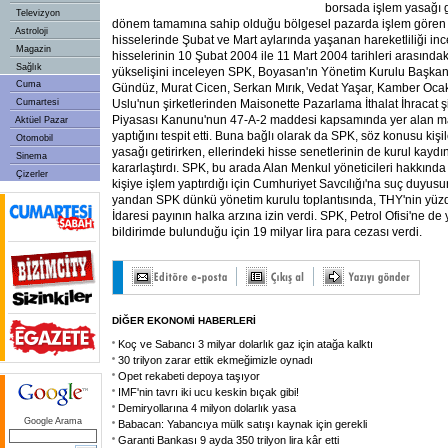
borsada işlem yasağı g
Televizyon
dönem tamamına sahip olduğu bölgesel pazarda işlem gören 
Astroloji
hisselerinde Şubat ve Mart aylarında yaşanan hareketliliği i
Magazin
hisselerinin 10 Şubat 2004 ile 11 Mart 2004 tarihleri arasındak
Sağlık
yükselişini inceleyen SPK, Boyasan'ın Yönetim Kurulu Başkanı
Cuma
Gündüz, Murat Cicen, Serkan Mırık, Vedat Yaşar, Kamber Ocakl
Cumartesi
Uslu'nun şirketlerinden Maisonette Pazarlama İthalat İhracat 
Piyasası Kanunu'nun 47-A-2 maddesi kapsamında yer alan man
Aktüel Pazar
yaptığını tespit etti. Buna bağlı olarak da SPK, söz konusu kişi
Otomobil
yasağı getirirken, ellerindeki hisse senetlerinin de kurul kaydı
Sinema
kararlaştırdı. SPK, bu arada Alan Menkul yöneticileri hakkında 
Çizerler
kişiye işlem yaptırdığı için Cumhuriyet Savcılığı'na suç duyu
yandan SPK dünkü yönetim kurulu toplantısında, THY'nin yüz
İdaresi payının halka arzına izin verdi. SPK, Petrol Ofisi'ne de
bildirimde bulunduğu için 19 milyar lira para cezası verdi.
DİĞER EKONOMİ HABERLERİ
Koç ve Sabancı 3 milyar dolarlık gaz için atağa kalktı
30 trilyon zarar ettik ekmeğimizle oynadı
Opet rekabeti depoya taşıyor
IMF'nin tavrı iki ucu keskin bıçak gibi!
Demiryollarına 4 milyon dolarlık yasa
Google Arama
Babacan: Yabancıya mülk satışı kaynak için gerekli
Garanti Bankası 9 ayda 350 trilyon lira kâr etti