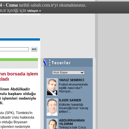
04 - Cuma
tarihli sabah.com.tr'yi okumaktasınız.
.tr içeriği için
tıklayın »
ının borsada işlem
ladı
YAVUZ SEMERCİ
Futbol ekonomisinde
eşitlik nasıl olur?
ilinen Abdülkadir
Hürriyet
...
urulu başkanı olduğu
i işlemleri nedeniyle
İLKER SARIER
di.
Kültürler bataklığı
İnsanoğlu'nun 'savaş
iptilası'
...
lu (SPK), Tümteks'in
bdülkadir Uslu hakkında
ABDURRAHMAN
nı olduğu Boyasan
YILDIRIM
f işlemleri nedeniyle
Teletaş'a bak Coca