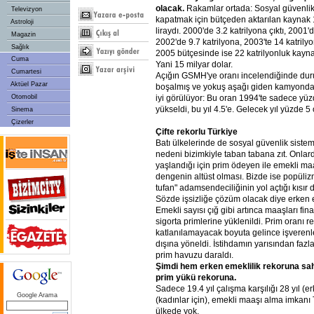
olacak.
Rakamlar ortada: Sosyal güvenlik 
Televizyon
kapatmak için bütçeden aktarılan kaynak 
Astroloji
liraydı. 2000'de 3.2 katrilyona çıktı, 2001'
Magazin
2002'de 9.7 katrilyona, 2003'te 14 katrilyo
Sağlık
2005 bütçesinde ise 22 katrilyonluk kayna
Cuma
Yani 15 milyar dolar.
Cumartesi
Açığın GSMH'ye oranı incelendiğinde du
Aktüel Pazar
boşalmış ve yokuş aşağı giden kamyonda
iyi görülüyor: Bu oran 1994'te sadece yüz
Otomobil
yükseldi, bu yıl 4.5'e. Gelecek yıl yüzde 5
Sinema
Çizerler
Çifte rekorlu Türkiye
Batı ülkelerinde de sosyal güvenlik sist
nedeni bizimkiyle taban tabana zıt. Onlar
yaşlandığı için prim ödeyen ile emekli ma
dengenin altüst olması. Bizde ise popüli
tufan" adamsendeciliğinin yol açtığı kısır
Sözde işsizliğe çözüm olacak diye erken em
Emekli sayısı çığ gibi artınca maaşları fi
sigorta primlerine yüklenildi. Prim oranı 
katlanılamayacak boyuta gelince işverenle
dışına yöneldi. İstihdamın yarısından fazla
prim havuzu daraldı.
Şimdi hem erken emeklilik rekoruna sah
prim yükü rekoruna.
Sadece 19.4 yıl çalışma karşılığı 28 yıl (erk
Google Arama
(kadınlar için), emekli maaşı alma imkanı 
ülkede yok.