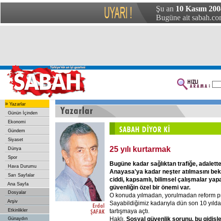
Şu an
10 Kasım 200
Bugüne ait sabah.com
»
Yazarlar
Günün İçinden
Ekonomi
Gündem
Siyaset
25 yılı kurtarmak
Dünya
Spor
Bugüne kadar sağlıktan trafiğe, adalette
Hava Durumu
Anayasa'ya kadar neşter atılmasını bek
Sarı Sayfalar
ciddi, kapsamlı, bilimsel çalışmalar ya
Ana Sayfa
güvenliğin özel bir önemi var.
Dosyalar
O konuda yılmadan, yorulmadan reform proj
Arşiv
Sayabildiğimiz kadarıyla dün son 10 yılda
tartışmaya açtı.
Etkinlikler
Haklı.
Sosyal güvenlik sorunu, bu gidişle
Günaydın