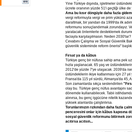
Yine Türkiye dışında, işletmeler üstünde
ücrete oranının yüzde 51'i geçtiği ülke de 
Ama bu kısır döngüyle daha fazla gidem
vergi reformuyla vergi ve prim yükünü azalt
daraltmak, bir yandan da 1999'da ilk adım
reformunu sonuçlandırmak zorundayız. Ve b
yaratacak önlemlerle desteklemek durumu
faciayla karşılaşılmasın. Neden 2030'lar?
Cevabını Çalışma ve Sosyal Güvenlik Baka
güvenlik sisteminde reform önerisi" başlık
Fırsat ya da kâbus
Türkiye genç bir nüfusa sahip ama pek u
hızla yaşlanacak. 65 yaş ve üstündekileri
2012'de yüzde 7'ye ulaşacak. 2039'da ise
üstündekilerin ikiye katlanması için 27 yı
Fransa'da 115 yıl sürdü, Almanya'da 45, AB
Son zamanlarda sıkça seslendirilen
"Fır
olay bu. Türkiye genç nüfus avantajını sad
dönemde kullanabilecek. Tabii istihdamdaki
alınırsa, bu genç işgücüne nitelik kazandı
yüksek alanlarda çalıştırılırsa.
Torunlarımızın rızkından daha fazla çal
penceresini onlar için kâbus kapısına 
sosyal güvenlik reformunu bitirmek zor
acıtırsa acıtsın...