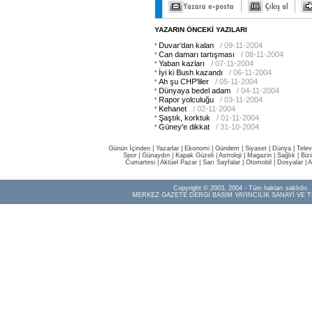
YAZARIN ÖNCEKİ YAZILARI
Duvar'dan kalan
/ 09-11-2004
Can damarı tartışması
/ 08-11-2004
Yaban kazları
/ 07-11-2004
İyi ki Bush kazandı
/ 06-11-2004
Ah şu CHP'liler
/ 05-11-2004
Dünyaya bedel adam
/ 04-11-2004
Rapor yolculuğu
/ 03-11-2004
Kehanet
/ 02-11-2004
Şaştık, korktuk
/ 01-11-2004
Güney'e dikkat
/ 31-10-2004
Günün İçinden
|
Yazarlar
|
Ekonomi
|
Gündem
|
Siyaset
|
Dünya |
Telev
Spor
|
Günaydın
|
Kapak Güzeli
|
Astroloji
|
Magazin
|
Sağlık
|
Biz
Cumartesi
|
Aktüel Pazar
|
Sarı Sayfalar
|
Otomobil
|
Dosyalar
|
A
Copyright © 2003, 2004 - Tüm hakları saklıdır.
MERKEZ GAZETE DERGİ BASIM YAYINCILIK SANAYİ VE T